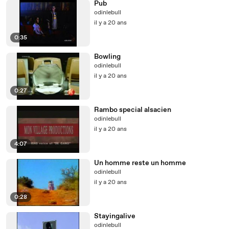
Pub
odinlebull
il y a 20 ans
0:35
Bowling
odinlebull
il y a 20 ans
0:27
Rambo special alsacien
odinlebull
il y a 20 ans
4:07
Un homme reste un homme
odinlebull
il y a 20 ans
0:28
Stayingalive
odinlebull