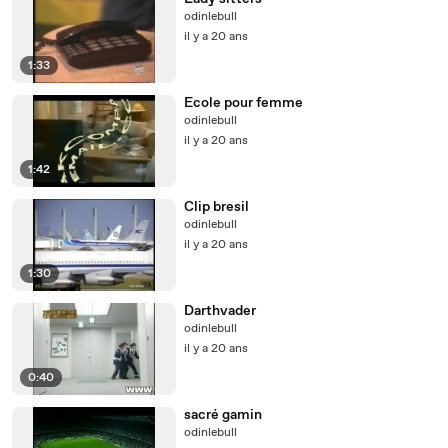
odinlebull
il y a 20 ans
1:33
Ecole pour femme
odinlebull
il y a 20 ans
1:42
Clip bresil
odinlebull
il y a 20 ans
1:30
Darthvader
odinlebull
il y a 20 ans
0:40
sacré gamin
odinlebull