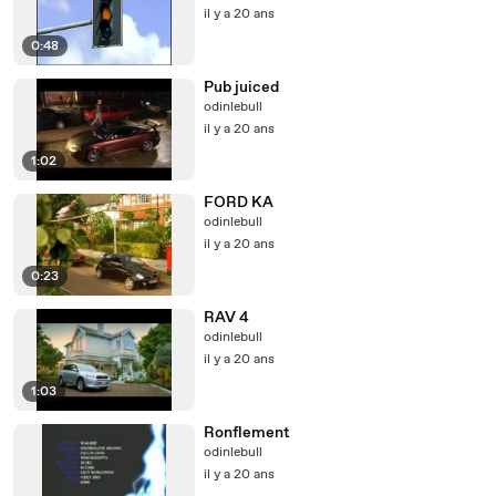
il y a 20 ans
0:48
Pub juiced
odinlebull
il y a 20 ans
1:02
FORD KA
odinlebull
il y a 20 ans
0:23
RAV 4
odinlebull
il y a 20 ans
1:03
Ronflement
odinlebull
il y a 20 ans