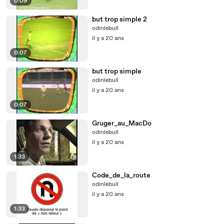
0:09
but trop simple 2
odinlebull
il y a 20 ans
0:07
but trop simple
odinlebull
il y a 20 ans
0:07
Gruger_au_MacDo
odinlebull
il y a 20 ans
1:33
Code_de_la_route
odinlebull
il y a 20 ans
1:33