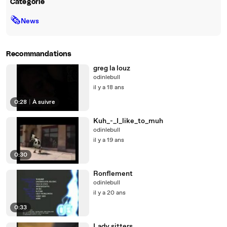
Catégorie
🗞
News
Recommandations
greg la louz
odinlebull
il y a 18 ans
0:28
|
À suivre
Kuh_-_I_like_to_muh
odinlebull
il y a 19 ans
0:30
Ronflement
odinlebull
il y a 20 ans
0:33
Lady sitters