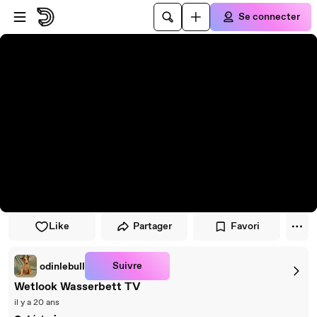
Passer au player
Passer au contenu principal
Se connecter
Like
Partager
Favori
Suivre
odinlebull
Wetlook Wasserbett TV
il y a 20 ans