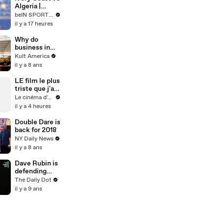
Algeria |
Women's
beIN SPORTS USA
Africa Cup of
il y a 17 heures
Nations
EXTENDED
Why do
HIGHLIGHT |
business in
08/08/2026|b
Poland? [Kult
Kult America
eINSportsUS
America]
il y a 8 ans
A
LE film le plus
triste que j'ai
vu
Le cinéma d'Amaury
il y a 4 heures
Double Dare is
back for 2018
NY Daily News
il y a 8 ans
Dave Rubin is
defending
free speech
The Daily Dot
from
il y a 9 ans
progressives.