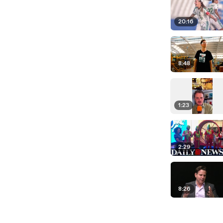
20:16
8:48
1:23
2:29
8:26