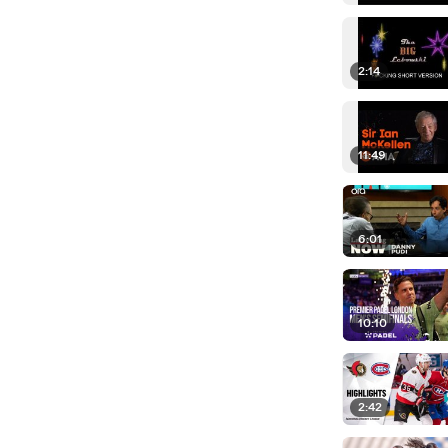
2:14
11:49
6:01
10:10
2:42