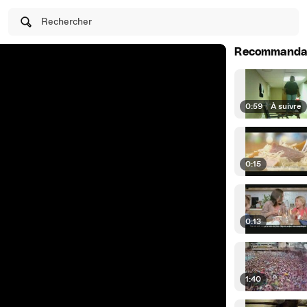
Rechercher
Recommanda
0:59
|
À suivre
0:15
0:13
1:40