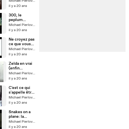
Michael Pierlovisi
il y a 20 ans
300, le
peplum
version 2007
Michael Pierlovisi
il y a 20 ans
Ne croyez pas
ce que vous
voyez !
Michael Pierlovisi
il y a 20 ans
Zelda en vrai
(enfin
presque)
Michael Pierlovisi
il y a 20 ans
C'est ce qui
s'appelle être
hystérique
Michael Pierlovisi
il y a 20 ans
Snakes on a
plane: la
daube de
Michael Pierlovisi
l'année
il y a 20 ans