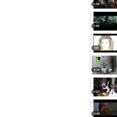
1:30
1:46
1:14
3:33
1:07
0:42