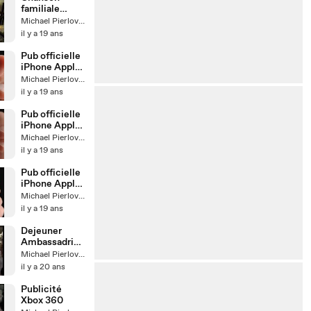
familiale
alcoolisée : le
Michael Pierlovisi
dindon
il y a 19 ans
Pub officielle
iPhone Apple
(Ipod)
Michael Pierlovisi
il y a 19 ans
Pub officielle
iPhone Apple
(Calamari)
Michael Pierlovisi
il y a 19 ans
Pub officielle
iPhone Apple
(How to)
Michael Pierlovisi
il y a 19 ans
Dejeuner
Ambassadrice
s Pyrex
Michael Pierlovisi
il y a 20 ans
Publicité
Xbox 360