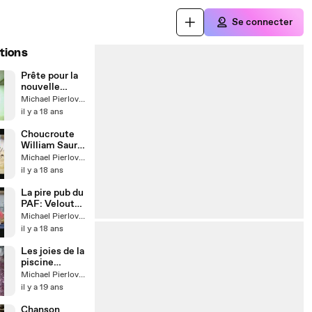
Se connecter
tions
Prête pour la
nouvelle
star... enfin
Michael Pierlovisi
presque
il y a 18 ans
Choucroute
William Saurin
feat. YMCA
Michael Pierlovisi
il y a 18 ans
La pire pub du
PAF: Velouté
Fruix
Michael Pierlovisi
il y a 18 ans
Les joies de la
piscine
municipale...
Michael Pierlovisi
il y a 19 ans
Chanson