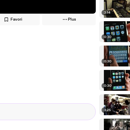
3:14
Favori
Plus
0:30
0:30
0:30
3:25