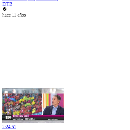
EiTB
hace 11 años
2:24:51