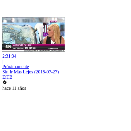
2:31:34
|
Próximamente
Sin Ir Más Lejos (2015-07-27)
EiTB
hace 11 años