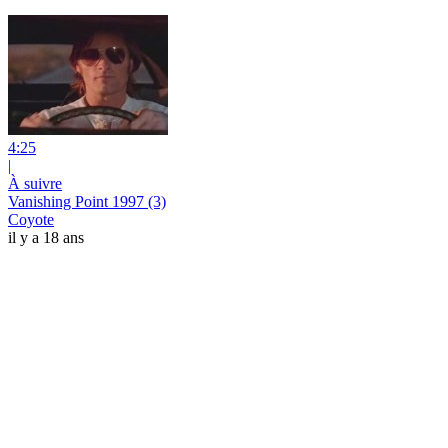
4:25
|
À suivre
Vanishing Point 1997 (3)
Coyote
il y a 18 ans