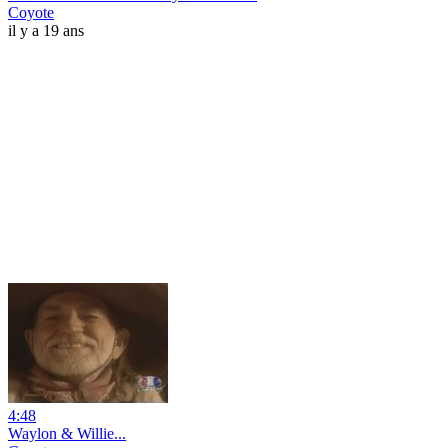
Coyote
il y a 19 ans
4:48
Waylon & Willie...