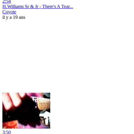
2:54
H.Williams Sr & Jr - There's A Tear...
Coyote
il y a 19 ans
3:50