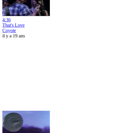
4:36
That's Love
Coyote
il y a 19 ans