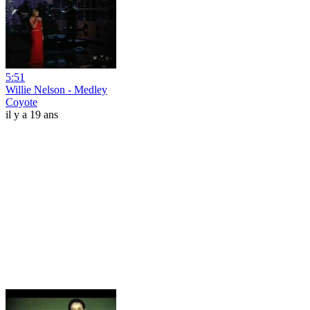
5:51
Willie Nelson - Medley
Coyote
il y a 19 ans