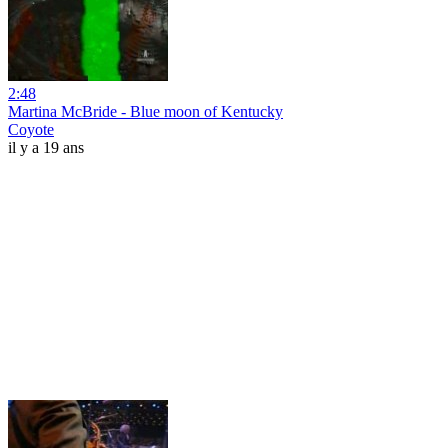
2:48
Martina McBride - Blue moon of Kentucky
Coyote
il y a 19 ans