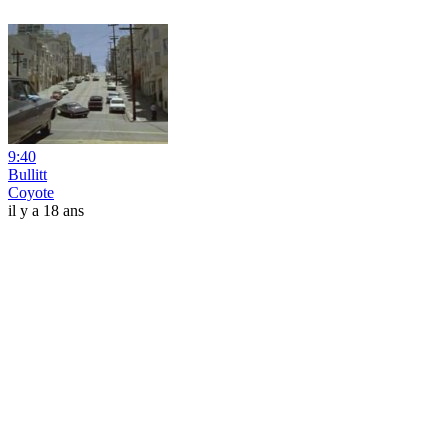
9:40
Bullitt
Coyote
il y a 18 ans