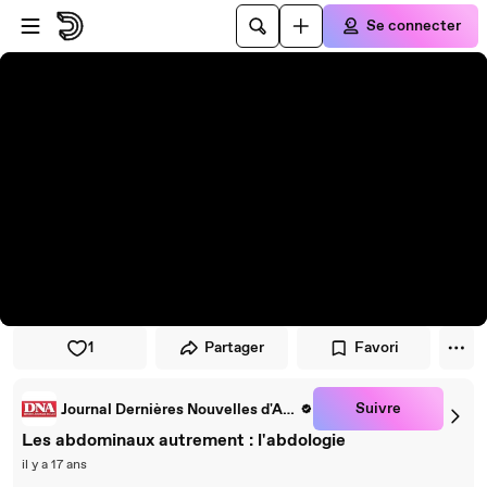
Passer au player
Passer au contenu principal
Se connecter
1
Partager
Favori
Suivre
Journal Dernières Nouvelles d'Alsace
Les abdominaux autrement : l'abdologie
il y a 17 ans