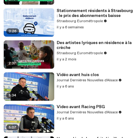
Stationnement résidents à Strasbourg
: le prix des abonnements baisse
Strasbourg Eurométropole
il y a 6 semaines
0:26
Des artistes lyriques en résidence à la
crèche
Strasbourg Eurométropole
il y a 2 mois
2:37
Vidéo avant huis clos
Journal Dernières Nouvelles d'Alsace
il y a 6 ans
5:34
Video avant Racing PSG
Journal Dernières Nouvelles d'Alsace
il y a 6 ans
5:07