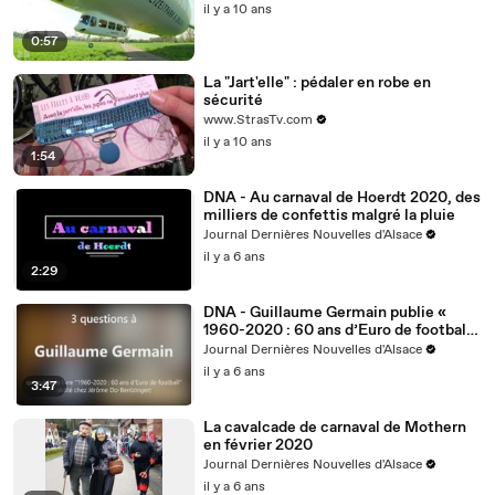
il y a 10 ans
0:57
La "Jart'elle" : pédaler en robe en
sécurité
www.StrasTv.com
il y a 10 ans
1:54
DNA - Au carnaval de Hoerdt 2020, des
milliers de confettis malgré la pluie
Journal Dernières Nouvelles d'Alsace
il y a 6 ans
2:29
DNA - Guillaume Germain publie «
1960-2020 : 60 ans d’Euro de football
»
Journal Dernières Nouvelles d'Alsace
il y a 6 ans
3:47
La cavalcade de carnaval de Mothern
en février 2020
Journal Dernières Nouvelles d'Alsace
il y a 6 ans