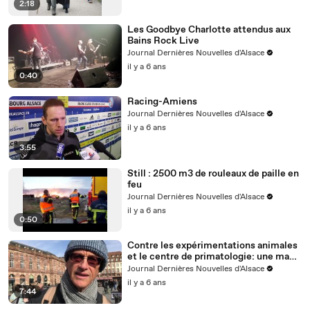
2:18
Les Goodbye Charlotte attendus aux
Bains Rock Live
Journal Dernières Nouvelles d'Alsace
il y a 6 ans
0:40
Racing-Amiens
Journal Dernières Nouvelles d'Alsace
il y a 6 ans
3:55
Still : 2500 m3 de rouleaux de paille en
feu
Journal Dernières Nouvelles d'Alsace
il y a 6 ans
0:50
Contre les expérimentations animales
et le centre de primatologie: une manif
samedi à Strasbourg
Journal Dernières Nouvelles d'Alsace
il y a 6 ans
7:44