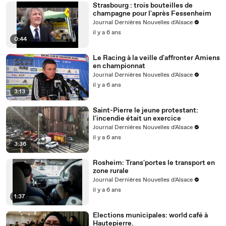
Strasbourg : trois bouteilles de
champagne pour l'après Fessenheim
Journal Dernières Nouvelles d'Alsace
il y a 6 ans
0:44
Le Racing à la veille d'affronter Amiens
en championnat
Journal Dernières Nouvelles d'Alsace
il y a 6 ans
3:13
Saint-Pierre le jeune protestant:
l'incendie était un exercice
Journal Dernières Nouvelles d'Alsace
il y a 6 ans
3:36
Rosheim: Trans'portes le transport en
zone rurale
Journal Dernières Nouvelles d'Alsace
il y a 6 ans
1:37
Elections municipales: world café à
Hautepierre.