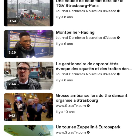
Une coulée de boue fait dérailler le
TGV Strasbourg-Paris
Journal Dernières Nouvelles d'Alsace
il y a 6 ans
0:54
Montpellier-Racing
Journal Dernières Nouvelles d'Alsace
il y a 6 ans
3:29
Le gestionnaire de copropriétés
évoque des squatts et des trafics dans
l'immeuble
Journal Dernières Nouvelles d'Alsace
il y a 6 ans
2:44
Grosse ambiance lors du thé dansant
organisé à Strasbourg
www.StrasTv.com
il y a 10 ans
1:43
Un tour en Zeppelin à Europapark
www.StrasTv.com