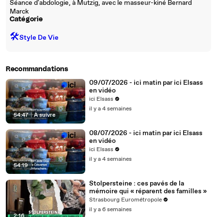
Séance d'abdologie, à Mutzig, avec le masseur-kiné Bernard
Marck
Catégorie
🛠️
Style De Vie
Recommandations
09/07/2026 - ici matin par ici Elsass
en vidéo
ici Elsass
il y a 4 semaines
54:47
|
À suivre
08/07/2026 - ici matin par ici Elsass
en vidéo
ici Elsass
il y a 4 semaines
54:19
Stolpersteine : ces pavés de la
mémoire qui « réparent des familles »
Strasbourg Eurométropole
il y a 6 semaines
2:16