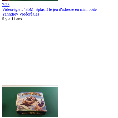
7:23
Vidéorègle #435M: Splash! le jeu d'adresse en mini boîte
Yahndrev Vidéorègles
il y a 11 ans