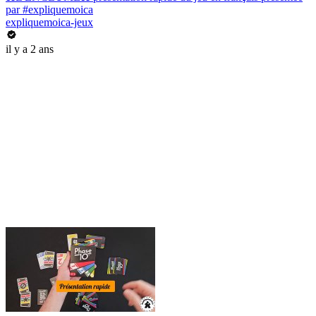
par #expliquemoica
expliquemoica-jeux
il y a 2 ans