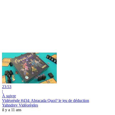
23:53
|
À suivre
Vidéorègle #434: Abracada Quoi? le jeu de déduction
Yahndrev Vidéorègles
il y a 11 ans