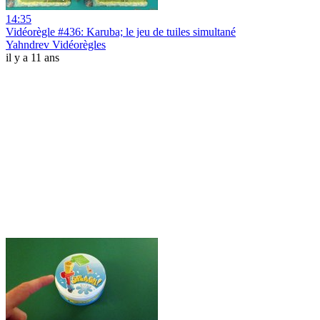
14:35
Vidéorègle #436: Karuba; le jeu de tuiles simultané
Yahndrev Vidéorègles
il y a 11 ans