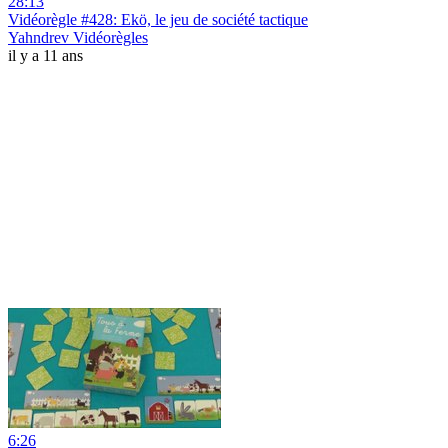
28:13
Vidéorègle #428: Ekö, le jeu de société tactique
Yahndrev Vidéorègles
il y a 11 ans
6:26