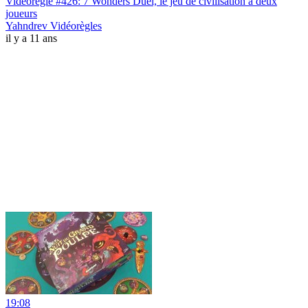
Vidéorègle #426: 7 Wonders Duel, le jeu de civilisation à deux
joueurs
Yahndrev Vidéorègles
il y a 11 ans
19:08