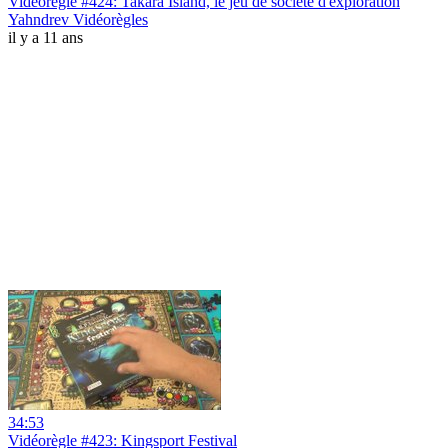
Vidéorègle #424: Takara Island, le jeu de société d'exploration
Yahndrev Vidéorègles
il y a 11 ans
34:53
Vidéorègle #423: Kingsport Festival