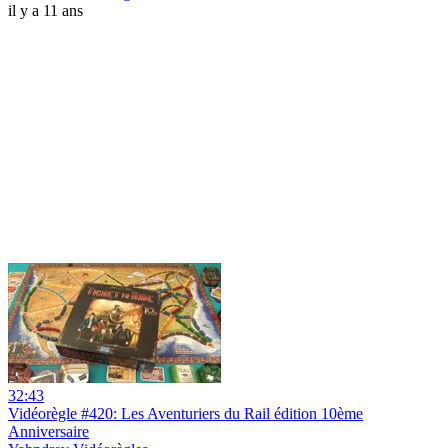
il y a 11 ans
32:43
Vidéorègle #420: Les Aventuriers du Rail édition 10ème
Anniversaire