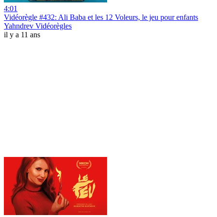
4:01
Vidéorègle #432: Ali Baba et les 12 Voleurs, le jeu pour enfants
Yahndrev Vidéorègles
il y a 11 ans