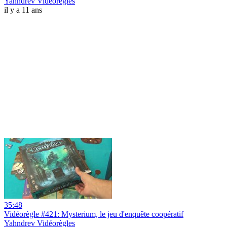
Yahndrev Vidéorègles
il y a 11 ans
35:48
Vidéorègle #421: Mysterium, le jeu d'enquête coopératif
Yahndrev Vidéorègles