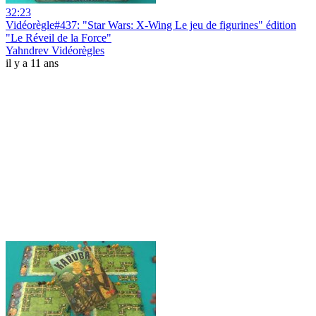
32:23
Vidéorègle#437: "Star Wars: X-Wing Le jeu de figurines" édition
"Le Réveil de la Force"
Yahndrev Vidéorègles
il y a 11 ans