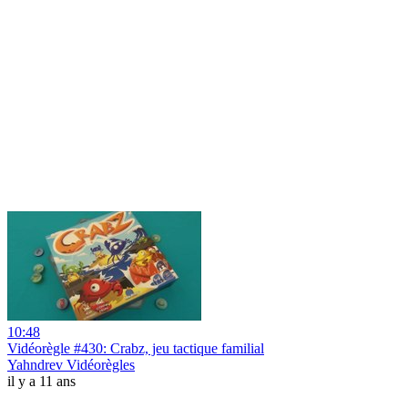
10:48
Vidéorègle #430: Crabz, jeu tactique familial
Yahndrev Vidéorègles
il y a 11 ans