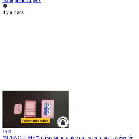
expliquemoica-jeux
il y a 2 ans
1:00
⚖️L'ENCLUME⚖️ présentation rapide du jeu en français présentée