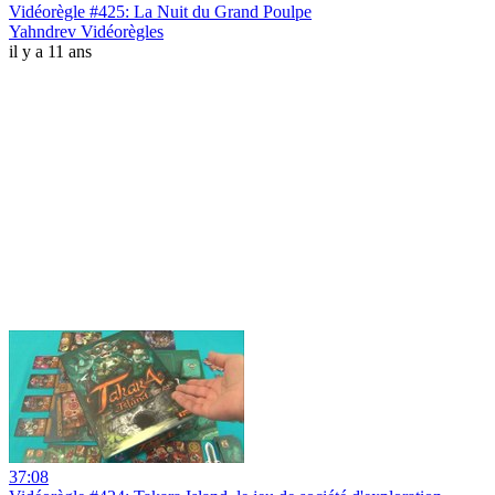
Vidéorègle #425: La Nuit du Grand Poulpe
Yahndrev Vidéorègles
il y a 11 ans
37:08