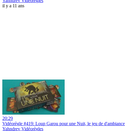
Yahndrev Vidéorègles
il y a 11 ans
20:29
Vidéorègle #419: Loup Garou pour une Nuit, le jeu de d'ambiance
Yahndrev Vidéorègles