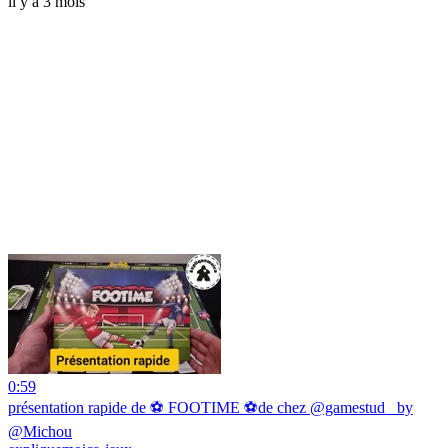
il y a 3 mois
0:59
présentation rapide de ⚽ FOOTIME ⚽de chez @gamestud_ by
@Michou