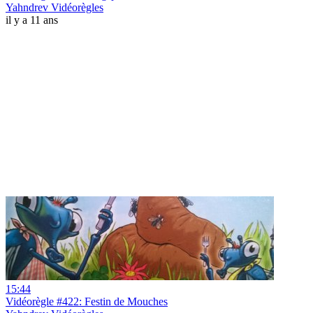
Yahndrev Vidéorègles
il y a 11 ans
15:44
Vidéorègle #422: Festin de Mouches