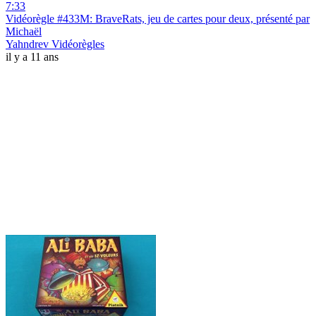
7:33
Vidéorègle #433M: BraveRats, jeu de cartes pour deux, présenté par
Michaël
Yahndrev Vidéorègles
il y a 11 ans