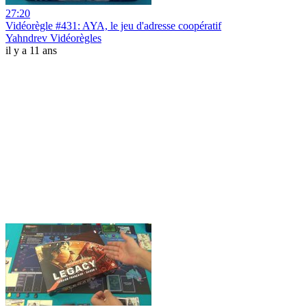
27:20
Vidéorègle #431: AYA, le jeu d'adresse coopératif
Yahndrev Vidéorègles
il y a 11 ans