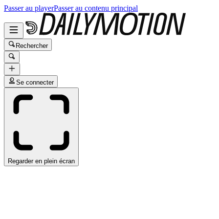
Passer au player
Passer au contenu principal
Rechercher
Se connecter
Regarder en plein écran