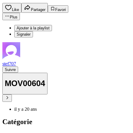
Like
Partager
Favori
Plus
Ajouter à la playlist
Signaler
stef707
Suivre
MOV00604
il y a 20 ans
Catégorie