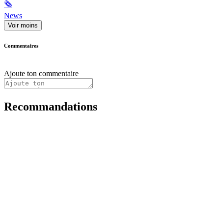
🗞
News
Voir moins
Commentaires
Ajoute ton commentaire
Recommandations