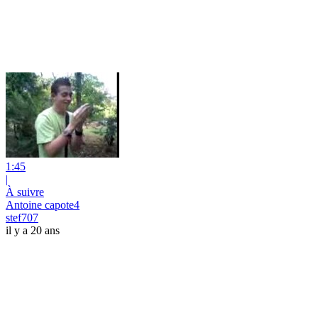
1:45
|
À suivre
Antoine capote4
stef707
il y a 20 ans