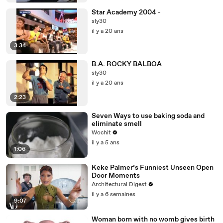
Star Academy 2004 -
sly30
il y a 20 ans
3:34
B.A. ROCKY BALBOA
sly30
il y a 20 ans
2:23
Seven Ways to use baking soda and
eliminate smell
Wochit
il y a 5 ans
1:06
Keke Palmer’s Funniest Unseen Open
Door Moments
Architectural Digest
il y a 6 semaines
9:07
Woman born with no womb gives birth