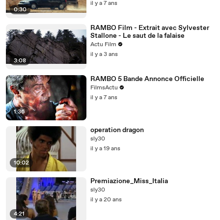
il y a 7 ans
0:30
RAMBO Film - Extrait avec Sylvester
Stallone - Le saut de la falaise
Actu Film
il y a 3 ans
3:08
RAMBO 5 Bande Annonce Officielle
FilmsActu
il y a 7 ans
1:36
operation dragon
sly30
il y a 19 ans
10:02
Premiazione_Miss_Italia
sly30
il y a 20 ans
4:21