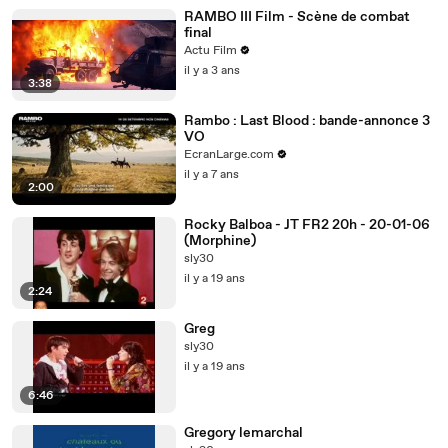
RAMBO III Film - Scène de combat
final
Actu Film
il y a 3 ans
3:38
Rambo : Last Blood : bande-annonce 3
VO
EcranLarge.com
il y a 7 ans
2:00
Rocky Balboa - JT FR2 20h - 20-01-06
(Morphine)
sly30
il y a 19 ans
2:24
Greg
sly30
il y a 19 ans
6:46
Gregory lemarchal