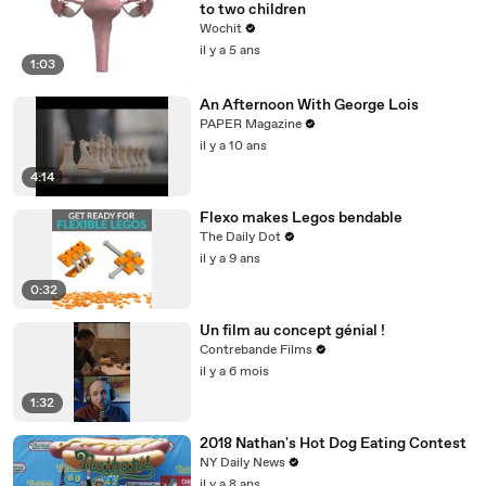
to two children
Wochit
il y a 5 ans
1:03
An Afternoon With George Lois
PAPER Magazine
il y a 10 ans
4:14
Flexo makes Legos bendable
The Daily Dot
il y a 9 ans
0:32
Un film au concept génial !
Contrebande Films
il y a 6 mois
1:32
2018 Nathan's Hot Dog Eating Contest
NY Daily News
il y a 8 ans