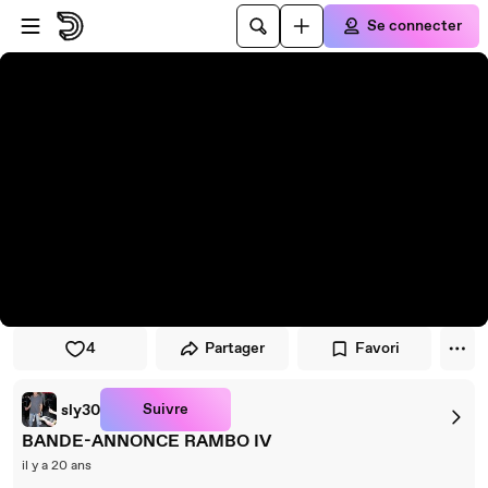
Passer au player
Passer au contenu principal
Se connecter
4
Partager
Favori
Suivre
sly30
BANDE-ANNONCE RAMBO IV
il y a 20 ans