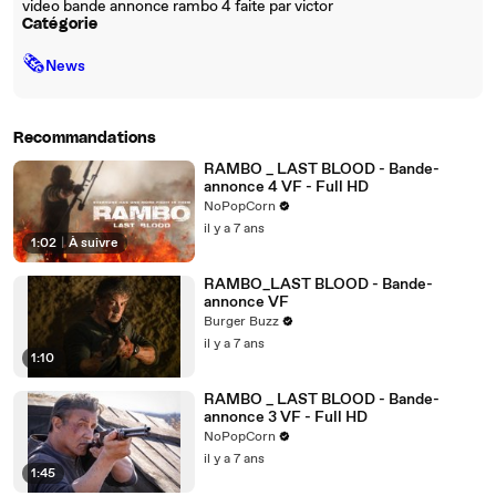
video bande annonce rambo 4 faite par victor
Catégorie
🗞
News
Recommandations
RAMBO _ LAST BLOOD - Bande-
annonce 4 VF - Full HD
NoPopCorn
il y a 7 ans
1:02
|
À suivre
RAMBO_LAST BLOOD - Bande-
annonce VF
Burger Buzz
il y a 7 ans
1:10
RAMBO _ LAST BLOOD - Bande-
annonce 3 VF - Full HD
NoPopCorn
il y a 7 ans
1:45