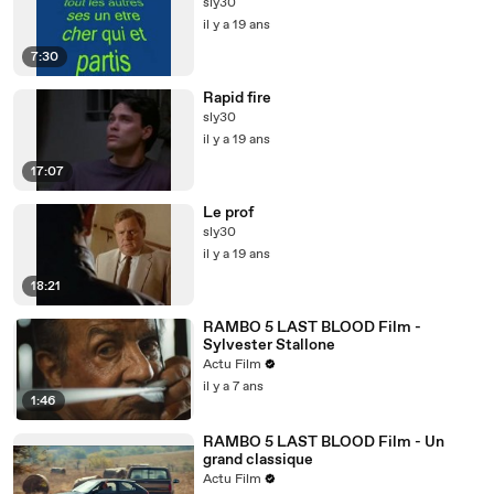
sly30
il y a 19 ans
7:30
Rapid fire
sly30
il y a 19 ans
17:07
Le prof
sly30
il y a 19 ans
18:21
RAMBO 5 LAST BLOOD Film -
Sylvester Stallone
Actu Film
il y a 7 ans
1:46
RAMBO 5 LAST BLOOD Film - Un
grand classique
Actu Film