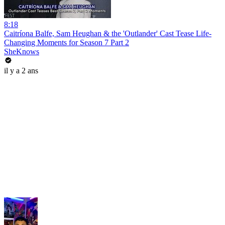
8:18
Caitríona Balfe, Sam Heughan & the 'Outlander' Cast Tease Life-
Changing Moments for Season 7 Part 2
SheKnows
il y a 2 ans