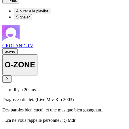
Plus
Ajouter à la playlist
Signaler
GROLAND-TV
Suivre
O-ZONE
il y a 20 ans
Dragostea din tei. (Live Mtv-Rio 2003)
Des paroles bien cucul, et une musique bien gnangnan....
....ça ne vous rappelle personne?! ;) Mdr