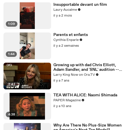
Insupportable devant un film
Laury Aucalme
il y a 2 mois
1:09
Parents et enfants
Cynthia Enparle
il y a 2 semaines
1:44
Growing up with dad Chris Elliott,
Adam Sandler, and 'SNL' audition --
Abby Elliott answers your social media
Larry King Now on Ora.TV
questions
il y a 7 ans
2:43
TEA WITH ALICE: Naomi Shimada
PAPER Magazine
il y a 10 ans
4:38
Why Are There No Plus-Size Women