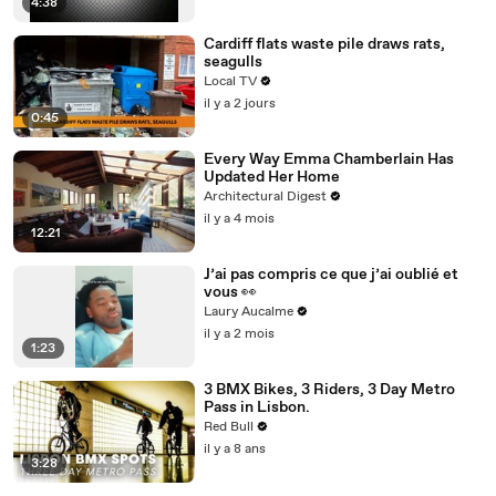
4:38
Cardiff flats waste pile draws rats,
seagulls
Local TV
il y a 2 jours
0:45
Every Way Emma Chamberlain Has
Updated Her Home
Architectural Digest
il y a 4 mois
12:21
J’ai pas compris ce que j’ai oublié et
vous 👀
Laury Aucalme
il y a 2 mois
1:23
3 BMX Bikes, 3 Riders, 3 Day Metro
Pass in Lisbon.
Red Bull
il y a 8 ans
3:28