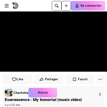
Passer au player
Passer au contenu principal
Se connecter
Like
Partager
Favori
Suivre
Charlotte
Evanescence - My Immortal (music video)
il y a 20 ans