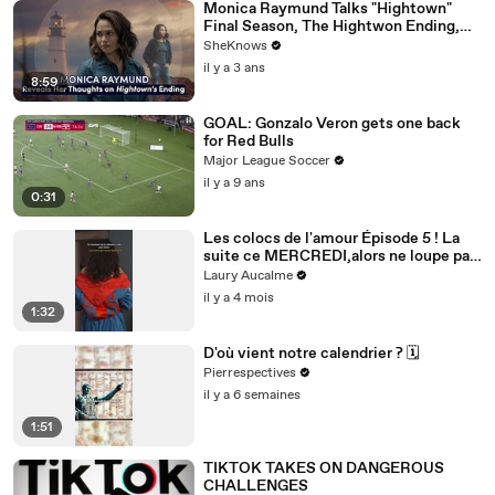
Monica Raymund Talks "Hightown"
Final Season, The Hightwon Ending,
The Joy of Playing a Queer Character &
SheKnows
"Chicago Fire"
il y a 3 ans
8:59
GOAL: Gonzalo Veron gets one back
for Red Bulls
Major League Soccer
il y a 9 ans
0:31
Les colocs de l'amour Épisode 5 ! La
suite ce MERCREDI,alors ne loupe pas
ça! Épisode 5/8 pour la saison 2
Laury Aucalme
il y a 4 mois
1:32
D'où vient notre calendrier ? 🗓️
Pierrespectives
il y a 6 semaines
1:51
TIKTOK TAKES ON DANGEROUS
CHALLENGES