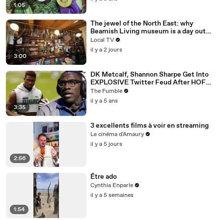
1:05
The jewel of the North East: why
Beamish Living museum is a day out
like no other
Local TV
il y a 2 jours
3:00
DK Metcalf, Shannon Sharpe Get Into
EXPLOSIVE Twitter Feud After HOFer
Calls Out Seahawks WR
The Fumble
il y a 5 ans
3:35
3 excellents films à voir en streaming
Le cinéma d'Amaury
il y a 5 jours
2:56
Être ado
Cynthia Enparle
il y a 5 semaines
1:54