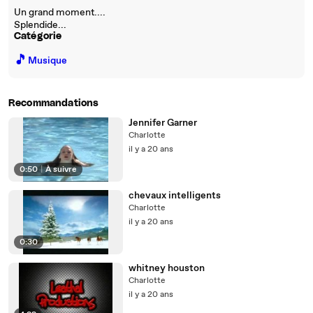
Un grand moment....
Splendide...
Catégorie
🎵
Musique
Recommandations
Jennifer Garner
Charlotte
il y a 20 ans
0:50
|
À suivre
chevaux intelligents
Charlotte
il y a 20 ans
0:30
whitney houston
Charlotte
il y a 20 ans