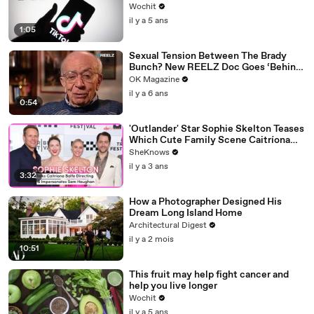
Wochit
il y a 5 ans
1:05
Sexual Tension Between The Brady
Bunch? New REELZ Doc Goes ‘Behind
Closed Doors’
OK Magazine
il y a 6 ans
0:54
'Outlander' Star Sophie Skelton Teases
Which Cute Family Scene Caitríona
Balfe Directed & Gives the Ultimate
SheKnows
Sam Heughan Impersonation
il y a 3 ans
3:32
How a Photographer Designed His
Dream Long Island Home
Architectural Digest
il y a 2 mois
10:51
This fruit may help fight cancer and
help you live longer
Wochit
il y a 5 ans