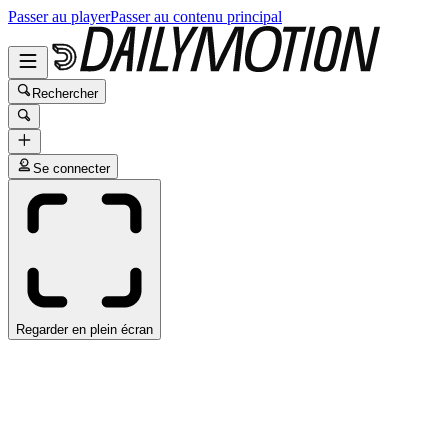
Passer au player
Passer au contenu principal
Rechercher
Se connecter
Regarder en plein écran