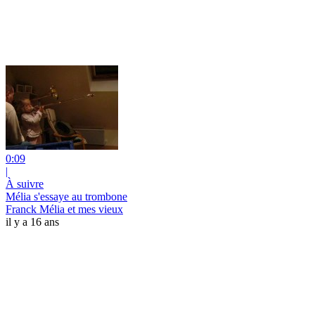
0:09
|
À suivre
Mélia s'essaye au trombone
Franck Mélia et mes vieux
il y a 16 ans