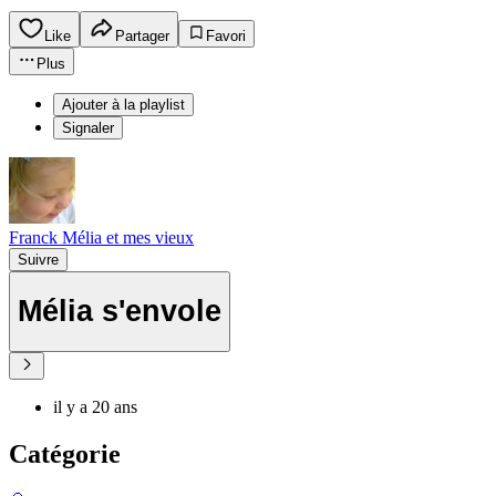
Like
Partager
Favori
Plus
Ajouter à la playlist
Signaler
Franck Mélia et mes vieux
Suivre
Mélia s'envole
il y a 20 ans
Catégorie