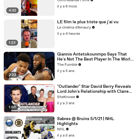
Contrebande Films
il y a 8 mois
4:32
LE film le plus triste que j'ai vu
Le cinéma d'Amaury
il y a 4 heures
1:23
Giannis Antetokounmpo Says That
He's Not The Best Player In The World,
LeBron James Is
The Fumble
il y a 5 ans
2:23
"Outlander" Star David Berry Reveals
Lord John's Relationship with Claire
Gets 'Complicated' in Season 7
SheKnows
il y a 3 ans
1:50
Sabres @ Bruins 5/1/21 | NHL
Highlights
NHL
il y a 5 ans