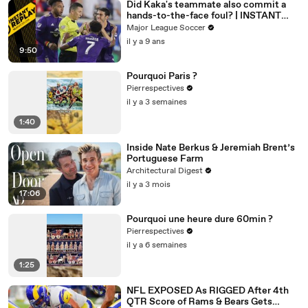
Did Kaka's teammate also commit a
hands-to-the-face foul? | INSTANT
REPLAY
Major League Soccer
il y a 9 ans
9:50
Pourquoi Paris ?
Pierrespectives
il y a 3 semaines
1:40
Inside Nate Berkus & Jeremiah Brent’s
Portuguese Farm
Architectural Digest
il y a 3 mois
17:06
Pourquoi une heure dure 60min ?
Pierrespectives
il y a 6 semaines
1:25
NFL EXPOSED As RIGGED After 4th
QTR Score of Rams & Bears Gets