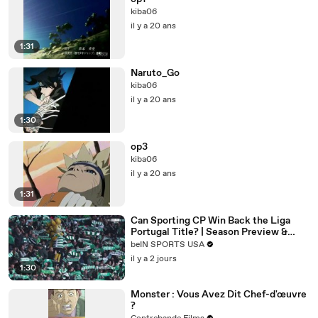
kiba06
il y a 20 ans
1:31
Naruto_Go
kiba06
il y a 20 ans
1:30
op3
kiba06
il y a 20 ans
1:31
Can Sporting CP Win Back the Liga
Portugal Title? | Season Preview &
Analysis
beIN SPORTS USA
il y a 2 jours
1:30
Monster : Vous Avez Dit Chef-d'œuvre
?