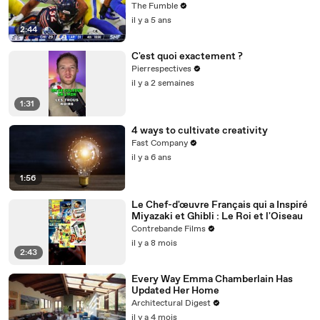
Posted On Screen During 1st Half
The Fumble
il y a 5 ans
2:44
C'est quoi exactement ?
Pierrespectives
il y a 2 semaines
1:31
4 ways to cultivate creativity
Fast Company
il y a 6 ans
1:56
Le Chef-d'œuvre Français qui a Inspiré
Miyazaki et Ghibli : Le Roi et l'Oiseau
Contrebande Films
il y a 8 mois
2:43
Every Way Emma Chamberlain Has
Updated Her Home
Architectural Digest
il y a 4 mois