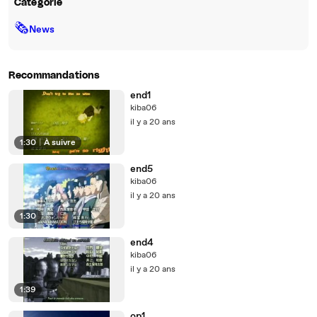
Catégorie
🗞
News
Recommandations
end1
kiba06
il y a 20 ans
1:30
|
À suivre
end5
kiba06
il y a 20 ans
1:30
end4
kiba06
il y a 20 ans
1:39
op1