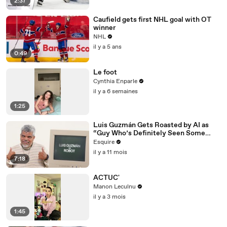
2:37
Caufield gets first NHL goal with OT
winner
NHL
il y a 5 ans
0:49
Le foot
Cynthia Enparle
il y a 6 semaines
1:25
Luis Guzmán Gets Roasted by AI as
“Guy Who’s Definitely Seen Some
Things” | Esquire
Esquire
il y a 11 mois
7:18
ACTUC'
Manon Leculnu
il y a 3 mois
1:45