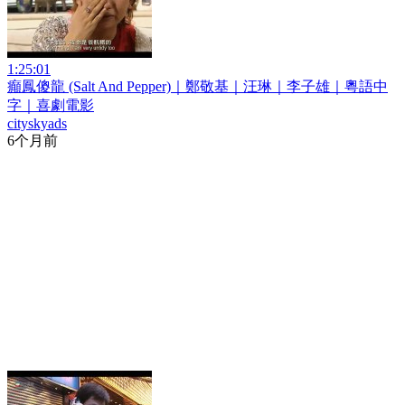
1:25:01
癲鳳傻龍 (Salt And Pepper)｜鄭敬基｜汪琳｜李子雄｜粵語中
字｜喜劇電影
cityskyads
6个月前