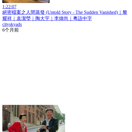
1:22:07
絕密檔案之人間蒸發 (Untold Story - The Sudden Vanished)｜黎
耀祥｜袁潔瑩｜陶大宇｜李煒尚｜粵語中字
cityskyads
6个月前