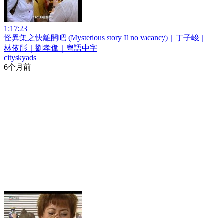
1:17:23
怪異集之快離開吧 (Mysterious story II no vacancy)｜丁子峻｜
林依彤｜劉孝偉｜粵語中字
cityskyads
6个月前