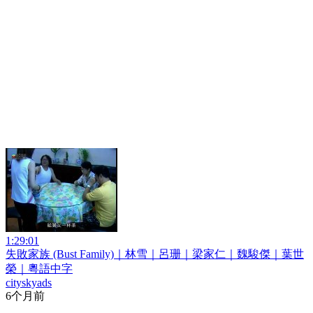
1:29:01
失敗家族 (Bust Family)｜林雪｜呂珊｜梁家仁｜魏駿傑｜葉世
榮｜粵語中字
cityskyads
6个月前