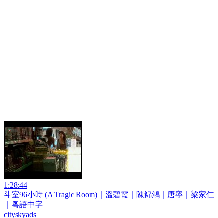
1:28:44
斗室96小時 (A Tragic Room)｜溫碧霞｜陳錦鴻｜唐寧｜梁家仁
｜粵語中字
cityskyads