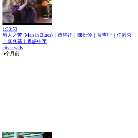
1:30:53
男人之苦 (Man in Blues)｜黎耀祥｜陳松伶｜曹查理｜任港秀
｜李兆基｜粵語中字
cityskyads
6个月前