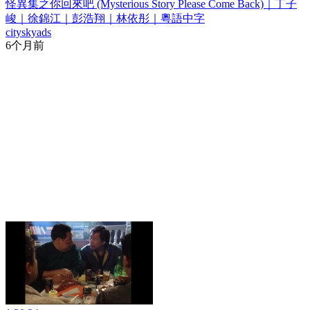
怪異集之你回來吧 (Mysterious Story Please Come Back)｜丁子
峻｜徐錦江｜彭浩翔｜林依彤｜粵語中字
cityskyads
6个月前