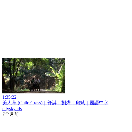
1:35:22
美人草 (Cutie Grass)｜舒淇｜劉燁｜房斌｜國語中字
cityskyads
7个月前