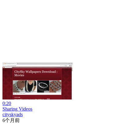
0:20
Sharing Videos
cityskyads
6个月前