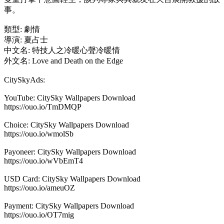
事。
類型: 劇情
導演: 夏占士
中文名: 特技人之冷暖心聲冷暖情
外文名: Love and Death on the Edge
CitySkyAds:
YouTube: CitySky Wallpapers Download
https://ouo.io/TmDMQP
Choice: CitySky Wallpapers Download
https://ouo.io/wmolSb
Payoneer: CitySky Wallpapers Download
https://ouo.io/wVbEmT4
USD Card: CitySky Wallpapers Download
https://ouo.io/ameuOZ
Payment: CitySky Wallpapers Download
https://ouo.io/OT7mig