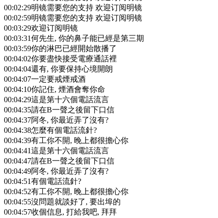
00:02:29
明镜需要您的支持 欢迎订阅明镜
00:02:59
明镜需要您的支持 欢迎订阅明镜
00:03:29
欢迎订阅明镜
00:03:31
何先生, 你的鼻子能已經是第三期
00:03:59
你的淋巴已經開始散播了
00:04:02
你要盡快接受電療通話裡
00:04:04
還有, 你要保持心境開朗
00:04:07
一定要戒煙戒酒
00:04:10
你記住, 煙酒會奪你命
00:04:29
這是第十六個電話流言
00:04:35
請在B一聲之後留下口信
00:04:37
阿冬, 你最近弄了沒有?
00:04:38
怎麼有個電話流針?
00:04:39
有工你不開, 晚上都很擔心你
00:04:41
這是第十六個電話流言
00:04:47
請在B一聲之後留下口信
00:04:49
阿冬, 你最近弄了沒有?
00:04:51
有個電話流針?
00:04:52
有工你不開, 晚上都很擔心你
00:04:55
沒問題就談好了, 要出埠的
00:04:57
收個信息, 打給我吧, 拜拜