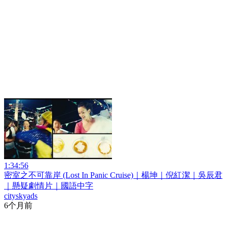
1:34:56
密室之不可靠岸 (Lost In Panic Cruise)｜楊坤｜倪紅潔｜吳辰君
｜懸疑劇情片｜國語中字
cityskyads
6个月前