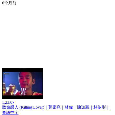
6个月前
1:23:07
致命戀人 (Killing Lover)｜莫家堯｜林偉｜陳珈穎｜林依彤｜
粵語中字