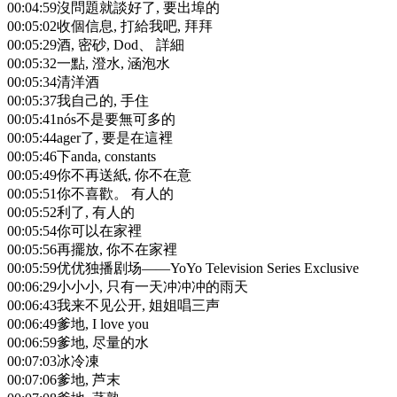
00:04:59
沒問題就談好了, 要出埠的
00:05:02
收個信息, 打給我吧, 拜拜
00:05:29
酒, 密砂, Dod、 詳細
00:05:32
一點, 澄水, 涵泡水
00:05:34
清洋酒
00:05:37
我自己的, 手住
00:05:41
nós不是要無可多的
00:05:44
ager了, 要是在這裡
00:05:46
下anda, constants
00:05:49
你不再送紙, 你不在意
00:05:51
你不喜歡。 有人的
00:05:52
利了, 有人的
00:05:54
你可以在家裡
00:05:56
再擺放, 你不在家裡
00:05:59
优优独播剧场——YoYo Television Series Exclusive
00:06:29
小小小, 只有一天冲冲冲的雨天
00:06:43
我来不见公开, 姐姐唱三声
00:06:49
爹地, I love you
00:06:59
爹地, 尽量的水
00:07:03
冰冷凍
00:07:06
爹地, 芦末