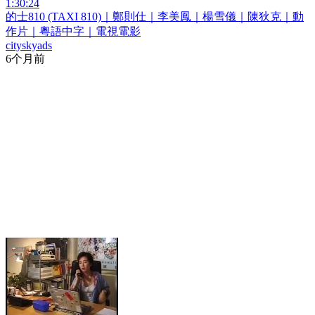
1:30:24
的士810 (TAXI 810)｜鄭則仕｜李美鳳｜楊雪儀｜陳狄克｜動
作片｜粵語中字｜電視電影
cityskyads
6个月前