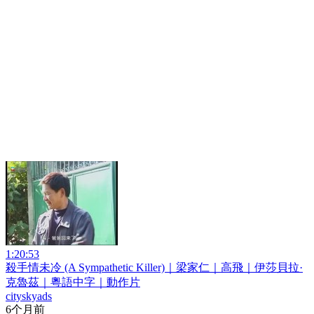
1:20:53
殺手情未冷 (A Sympathetic Killer)｜梁家仁｜高飛｜伊莎貝拉·
克魯茲｜粵語中字｜動作片
cityskyads
6个月前