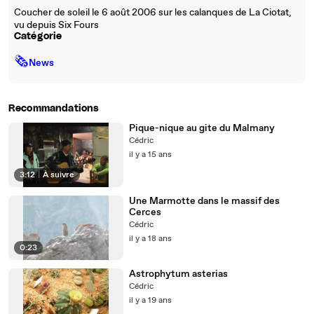
Coucher de soleil le 6 août 2006 sur les calanques de La Ciotat,
vu depuis Six Fours
Catégorie
🗞
News
Recommandations
Pique-nique au gite du Malmany
Cédric
il y a 15 ans
3:12
|
À suivre
Une Marmotte dans le massif des
Cerces
Cédric
il y a 18 ans
0:23
Astrophytum asterias
Cédric
il y a 19 ans