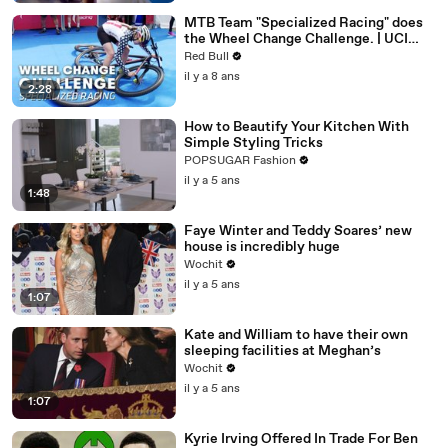
MTB Team "Specialized Racing" does
the Wheel Change Challenge. | UCI
MTB 2018
Red Bull
il y a 8 ans
2:28
How to Beautify Your Kitchen With
Simple Styling Tricks
POPSUGAR Fashion
il y a 5 ans
1:48
Faye Winter and Teddy Soares’ new
house is incredibly huge
Wochit
il y a 5 ans
1:07
Kate and William to have their own
sleeping facilities at Meghan’s
Wochit
il y a 5 ans
1:07
Kyrie Irving Offered In Trade For Ben