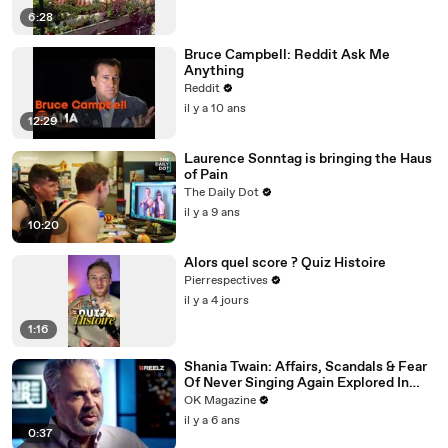
6:28
Bruce Campbell: Reddit Ask Me
Anything
Reddit
il y a 10 ans
12:29
Laurence Sonntag is bringing the Haus
of Pain
The Daily Dot
il y a 9 ans
10:20
Alors quel score ? Quiz Histoire
Pierrespectives
il y a 4 jours
1:16
Shania Twain: Affairs, Scandals & Fear
Of Never Singing Again Explored In
REELZ Doc: Watch
OK Magazine
il y a 6 ans
0:37