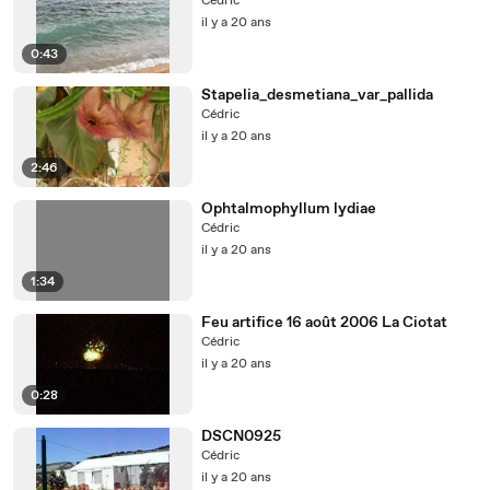
Cédric
il y a 20 ans
0:43
Stapelia_desmetiana_var_pallida
Cédric
il y a 20 ans
2:46
Ophtalmophyllum lydiae
Cédric
il y a 20 ans
1:34
Feu artifice 16 août 2006 La Ciotat
Cédric
il y a 20 ans
0:28
DSCN0925
Cédric
il y a 20 ans