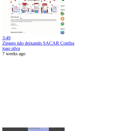
3:49
Zinggo não deixando SACAR Confira
joao silva
7 weeks ago