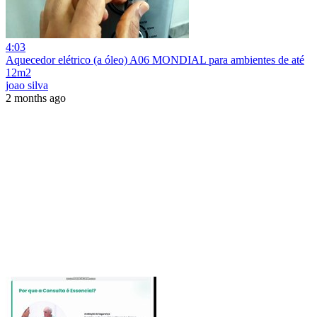
4:03
Aquecedor elétrico (a óleo) A06 MONDIAL para ambientes de até
12m2
joao silva
2 months ago