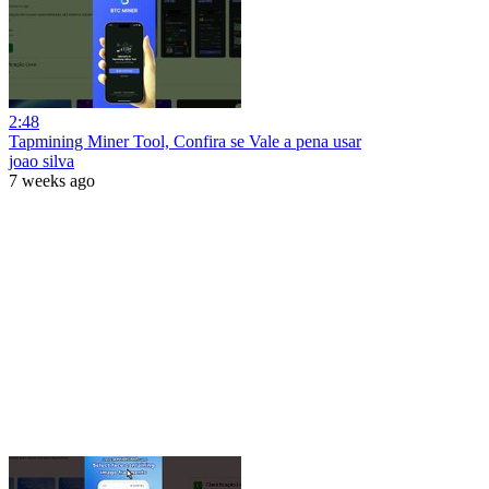
2:48
Tapmining Miner Tool, Confira se Vale a pena usar
joao silva
7 weeks ago