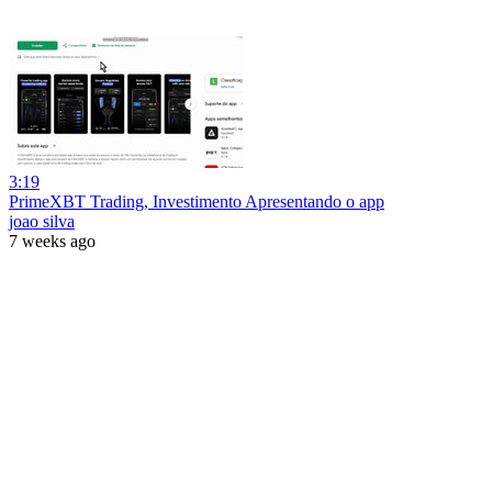
3:19
PrimeXBT Trading, Investimento Apresentando o app
joao silva
7 weeks ago