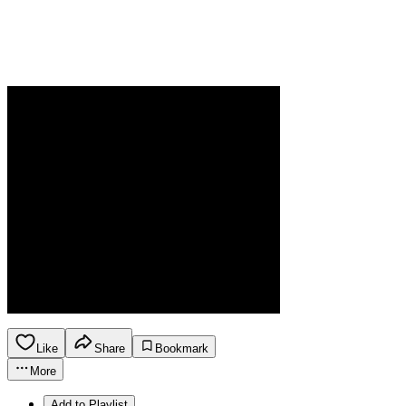
Like
Share
Bookmark
More
Add to Playlist