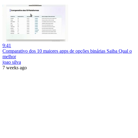
9:41
Comparativo dos 10 maiores apps de opções binárias Saiba Qual o
melhor
joao silva
7 weeks ago