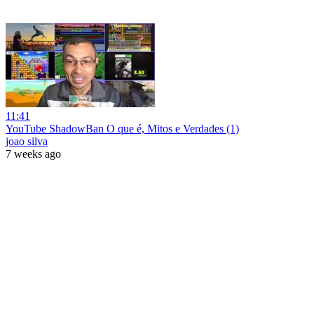
11:41
YouTube ShadowBan O que é, Mitos e Verdades (1)
joao silva
7 weeks ago