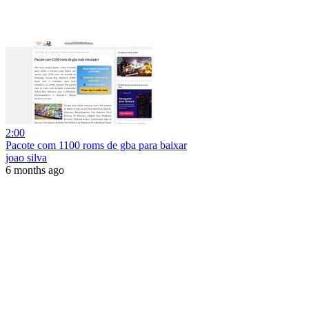
2:00
Pacote com 1100 roms de gba para baixar
joao silva
6 months ago