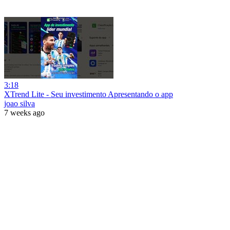
3:18
XTrend Lite - Seu investimento Apresentando o app
joao silva
7 weeks ago