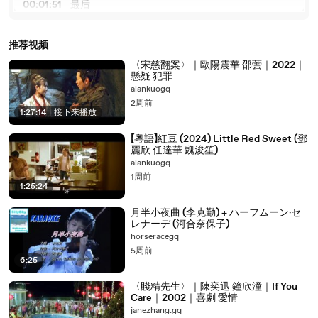
00:01:51
最后
00:01:56
让这琴琴滑入火了
推荐视频
00:01:59
拼起回来无穷的雨
〈宋慈翻案〉｜歐陽震華 邵蕓｜2022｜
00:02:04
火车
懸疑 犯罪
00:02:16
服务员
alankuogq
2周前
00:02:17
把你们给你最好的红酒拿了
1:27:14
|
接下来播放
00:02:19
就不怕你老婆差你电话
【粵語】紅豆 (2024) Little Red Sweet (鄧
麗欣 任達華 魏浚笙)
00:02:39
别再给我打了
alankuogq
00:02:40
有本事你来找我呀
1周前
1:25:24
00:02:42
到时候我给你当小三
月半小夜曲 (李克勤) + ハーフムーン·セ
00:02:44
姐 这次要去哪儿啊
レナーデ (河合奈保子)
horseracegq
00:02:50
没想好 北边
5周前
00:02:52
北边 有北边的票吗
6:25
00:02:53
有 最美当默河
〈賤精先生〉｜陳奕迅 鐘欣潼｜If You
Care｜2002｜喜劇 愛情
00:02:54
姐 你看 默河行吗
janezhang.gq