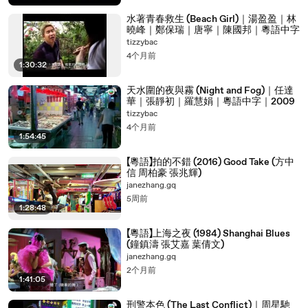
00:03:36
一看就是个特有原则的人
水著青春救生 (Beach Girl)｜湯盈盈｜林
00:03:38
行 行
曉峰｜鄭保瑞｜唐寧｜陳國邦｜粵語中字
tizzybac
00:03:39
行
4个月前
1:30:32
00:03:42
要不然
00:03:43
你让我随便抽一张
天水圍的夜與霧 (Night and Fog)｜任達
華｜張靜初｜羅慧娟｜粵語中字｜2009
00:04:06
来 买几个吗
tizzybac
4个月前
00:04:07
你买几个吗
1:54:45
00:04:10
他吃两个吃点
【粵語】拍的不錯 (2016) Good Take (方中
00:04:11
不过再给你买几个
信 周柏豪 張兆輝)
janezhang.gq
00:04:12
不过再给你买几个
5周前
1:28:48
00:04:42
不过再给你买几个
【粵語】上海之夜 (1984) Shanghai Blues
00:05:12
不过再给你买几个
(鐘鎮濤 張艾嘉 葉倩文)
00:05:42
不过再给你买几个
janezhang.gq
2个月前
00:06:12
不过再给你买几个
1:41:05
00:06:17
根据专家预测
刑警本色 (The Last Conflict)｜周星馳