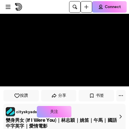
Skip to player
Skip to main content
Connect
按讚
分享
书签
关注
cityskyads
變身男女 (If I Were You)｜林志穎｜姚笛｜午馬｜國語
中字英字｜愛情電影