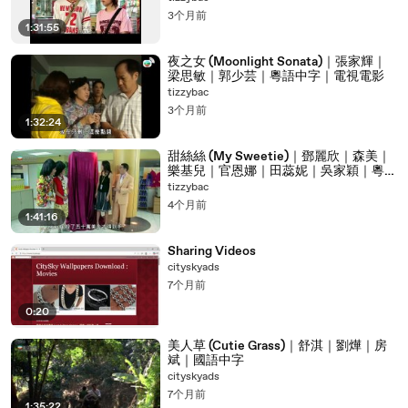
00:07:06
不过再给你买几个世界
3个月前
1:31:55
00:07:08
不过再给你买几个世界
夜之女 (Moonlight Sonata)｜張家輝｜
00:07:10
不过再给你买几个世界
梁思敏｜郭少芸｜粵語中字｜電視電影
tizzybac
00:07:12
好
3个月前
00:07:42
善民
1:32:24
00:07:47
起来没啊
甜絲絲 (My Sweetie)｜鄧麗欣｜森美｜
樂基兒｜官恩娜｜田蕊妮｜吳家穎｜粵語
00:07:50
都快吃中午饭了啊
中字｜2004
tizzybac
00:07:54
好你懒得
4个月前
1:41:16
00:08:02
乱的呀
Sharing Videos
00:08:06
妈呀又帮你找了几个姑娘
cityskyads
00:08:09
看
7个月前
0:20
00:08:10
看看看看
00:08:11
看看
美人草 (Cutie Grass)｜舒淇｜劉燁｜房
斌｜國語中字
00:08:13
二十六岁
cityskyads
00:08:15
嗯身材不错
7个月前
1:35:22