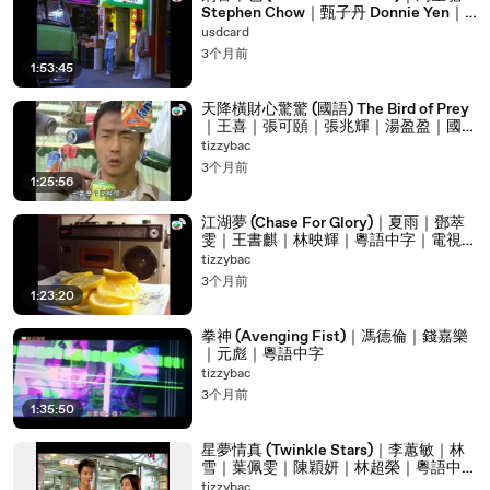
Stephen Chow｜甄子丹 Donnie Yen｜
00:06:19
近期将会爆发百年来最强烈的一次太阳磁爆
吳鎮宇｜粵語中字｜電視電影
usdcard
00:06:22
强度将会到达九级
3个月前
1:53:45
00:06:24
不过这种事大家听过就算
天降橫財心驚驚 (國語) The Bird of Prey
00:06:27
就算
｜王喜｜張可頤｜張兆輝｜湯盈盈｜國語
中字｜電視電影
00:06:29
与你我的生活无关
tizzybac
3个月前
00:06:31
我们言归正传
1:25:56
00:06:32
再过几个小时
江湖夢 (Chase For Glory)｜夏雨｜鄧萃
雯｜王書麒｜林映輝｜粵語中字｜電視電
00:06:44
大自然将赐予我等待已久的最大能量
影
tizzybac
00:06:48
到那个时候我将拯救这个缺少爱的世界
3个月前
1:23:20
00:06:52
不过再给你买几个世界
拳神 (Avenging Fist)｜馮德倫｜錢嘉樂
00:06:54
不过再给你买几个世界
｜元彪｜粵語中字
00:06:56
不过再给你买几个世界
tizzybac
3个月前
00:06:58
不过再给你买几个世界
1:35:50
00:07:00
哈哈
星夢情真 (Twinkle Stars)｜李蕙敏｜林
雪｜葉佩雯｜陳穎妍｜林超榮｜粵語中英
00:07:02
哈哈
字｜2005
tizzybac