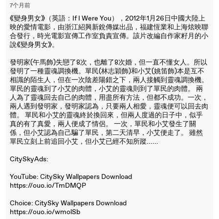
7个月前
《變身男女》（英語：If I Were You），2012年1月26日中國大陸上
映的愛情電影，由浙江紹興新銳傳媒出品，福建恆業和上海炫映聯
合發行，時光電影宣傳工作室負責宣傳。該片改編自作家籽月的小
說《變身男女》。
發明家(午馬飾)失戀了8次，也離了8次婚，但一直不懂女人。所以
發明了一種靈魂調換機。單民(林志穎飾)和小艾(姚笛飾)本是互不
相識的陌生人，但在一次陰差陽錯之下，兩人接觸到靈魂調換機。
單民的靈魂到了小艾的肉體，小艾的靈魂則到了單民的肉體。 兩
人為了靈魂回去自己的肉體，用盡所有方法，但都不成功。一次，
兩人遇到發明家，發明家認為，只要兩人相愛，靈魂便可以回去肉
體。 單民和小艾的靈魂終於換回來，但兩人度過的日子中，似乎
真的有了真愛，兩人便成了情侶。 一次，單民和小艾發生了關
係，但小艾認為自己騙了單民，第二天清早，小艾便走了。 雖然
單民立刻上前追回小艾，但小艾已經不知所蹤......
CitySkyAds:
YouTube: CitySky Wallpapers Download
https://ouo.io/TmDMQP
Choice: CitySky Wallpapers Download
https://ouo.io/wmolSb