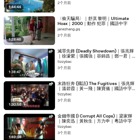
00:02:56
再北河就北极了
2个月前
1:44:44
00:03:00
北边好像太干了
〈偷天騙局〉｜舒淇 黎明｜Ultimate
00:03:02
南边吧
Hoax｜2000｜動作 犯罪｜國語中字
janezhang.gq
00:03:04
姐 你就说你想去哪儿吧
2个月前
1:28:46
00:03:07
行啊 口气够大的
00:03:12
姐去哪儿 我去哪儿
滅罪先鋒 (Deadly Showdown)｜張兆輝
｜徐濠縈｜張國強｜容錦昌｜鄧一君｜粵
00:03:14
等我去所里
語中字｜電視電影
tizzybac
00:03:16
站住别动
3个月前
1:38:47
00:03:17
别动
末路狂奔 (國語) The Fugitives｜張兆輝
00:03:27
警察同志
｜溫碧霞｜黃一飛｜陳寶儀｜國語中字｜
電視電影
tizzybac
00:03:28
能卖我一张票吗
3个月前
1:30:56
00:03:30
不行
00:03:31
等等
金錢帝國 (I Corrupt All Cops)｜梁家輝
｜陳奕迅｜黃秋生｜方力申｜粵語中字
00:03:33
我就知道你不会同意的
tizzybac
3个月前
00:03:35
这一脸正气
1:49:08