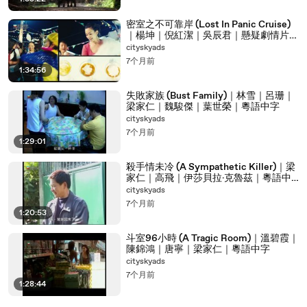
00:08:18
看看这个
密室之不可靠岸 (Lost In Panic Cruise)
00:08:19
二十二岁
｜楊坤｜倪紅潔｜吳辰君｜懸疑劇情片｜
國語中字
cityskyads
00:08:20
幼儿教师
7个月前
1:34:56
00:08:23
年轻
00:08:24
有活力
失敗家族 (Bust Family)｜林雪｜呂珊｜
梁家仁｜魏駿傑｜葉世榮｜粵語中字
00:08:26
嗯
cityskyads
7个月前
00:08:27
脸蛋还挺可爱的
1:29:01
00:08:28
二十八岁
殺手情未冷 (A Sympathetic Killer)｜梁
00:08:29
正当律师呢
家仁｜高飛｜伊莎貝拉·克魯茲｜粵語中
字｜動作片
cityskyads
00:08:31
研究生毕业
7个月前
1:20:53
00:08:32
是做房地产的
00:08:33
成熟稳重
斗室96小時 (A Tragic Room)｜溫碧霞｜
陳錦鴻｜唐寧｜梁家仁｜粵語中字
00:08:35
家庭条件
cityskyads
7个月前
00:08:36
很优越
1:28:44
00:08:38
嗯