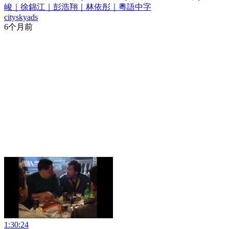
峻｜徐錦江｜彭浩翔｜林依彤｜粵語中字
cityskyads
6个月前
1:30:24