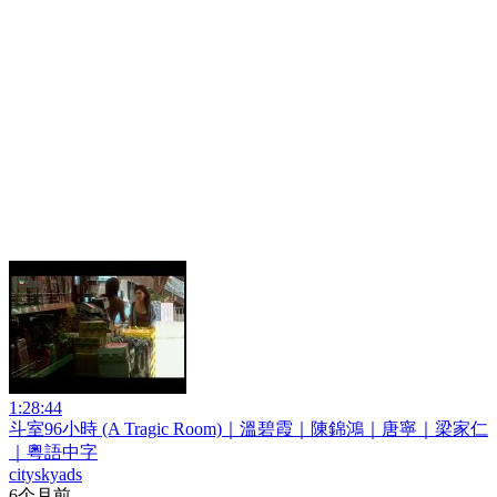
1:28:44
斗室96小時 (A Tragic Room)｜溫碧霞｜陳錦鴻｜唐寧｜梁家仁
｜粵語中字
cityskyads
6个月前