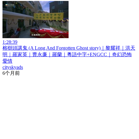
1:28:39
榕樹頭講鬼 (A Long And Forgotten Ghost story)｜黎耀祥｜洪天
明｜羅家英｜曹永廉｜羅蘭｜粵語中字+ENGCC｜奇幻恐怖
愛情
cityskyads
6个月前