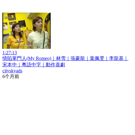
1:27:13
情陷掌門人(My Romeo)｜林雪｜張豪龍｜葉佩雯｜李龍基｜
宋本中｜粵語中字｜動作喜劇
cityskyads
6个月前