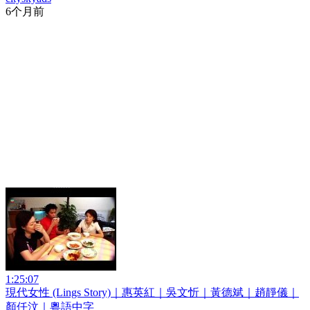
6个月前
1:25:07
現代女性 (Lings Story)｜惠英紅｜吳文忻｜黃德斌｜趙靜儀｜
顏仟汶｜粵語中字