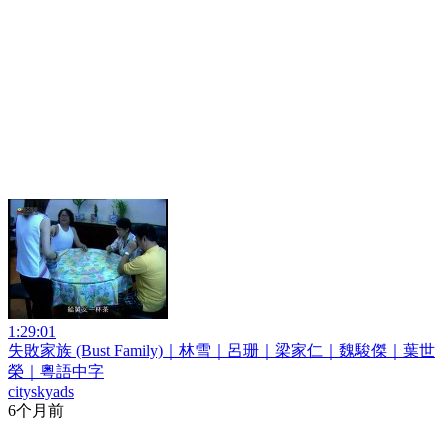
1:29:01
失敗家族 (Bust Family)｜林雪｜呂珊｜梁家仁｜魏駿傑｜葉世
榮｜粵語中字
cityskyads
6个月前