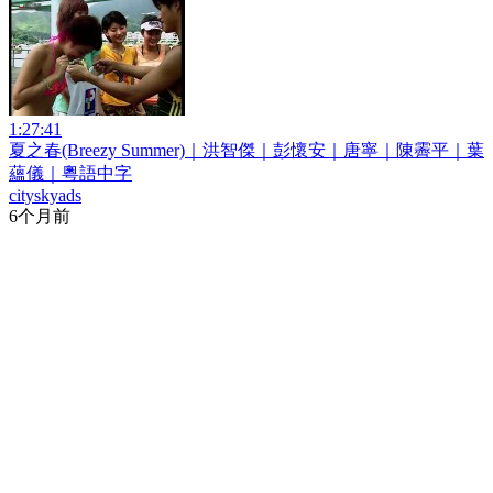
1:27:41
夏之春(Breezy Summer)｜洪智傑｜彭懷安｜唐寧｜陳霽平｜葉
蘊儀｜粵語中字
cityskyads
6个月前