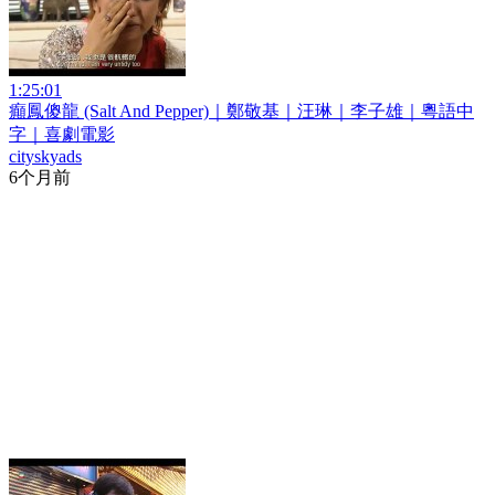
1:25:01
癲鳳傻龍 (Salt And Pepper)｜鄭敬基｜汪琳｜李子雄｜粵語中
字｜喜劇電影
cityskyads
6个月前