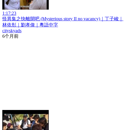
1:17:23
怪異集之快離開吧 (Mysterious story II no vacancy)｜丁子峻｜
林依彤｜劉孝偉｜粵語中字
cityskyads
6个月前