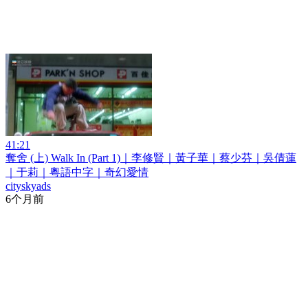
41:21
奪舍 (上) Walk In (Part 1)｜李修賢｜黃子華｜蔡少芬｜吳倩蓮
｜于莉｜粵語中字｜奇幻愛情
cityskyads
6个月前