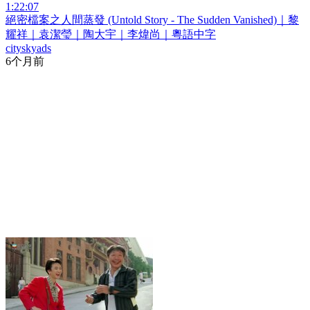
1:22:07
絕密檔案之人間蒸發 (Untold Story - The Sudden Vanished)｜黎
耀祥｜袁潔瑩｜陶大宇｜李煒尚｜粵語中字
cityskyads
6个月前