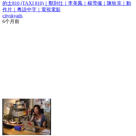
的士810 (TAXI 810)｜鄭則仕｜李美鳳｜楊雪儀｜陳狄克｜動
作片｜粵語中字｜電視電影
cityskyads
6个月前