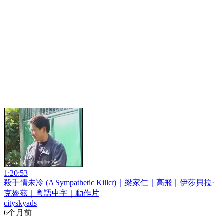
1:20:53
殺手情未冷 (A Sympathetic Killer)｜梁家仁｜高飛｜伊莎貝拉·
克魯茲｜粵語中字｜動作片
cityskyads
6个月前