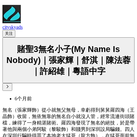
cityskyads
关注
賭聖3無名小子(My Name Is
Nobody)｜張家輝｜舒淇｜陳法蓉
｜許紹雄｜粵語中字
6个月前
無名（張家輝飾）從小就無父無母，幸虧得到舅舅羅四海（王
晶飾）收留，無依無靠的無名自小就沒人管，經常流連街頭賭
檔，練得了一身精湛賭術。羅四海發現了無名的絕技，於是帶
著他與兩個小弟阿駿（黎駿飾）和賤男到深圳設局騙錢。四人
在深圳行騙時得罪了本地老大猛哥（龍方飾），在猛哥面前無