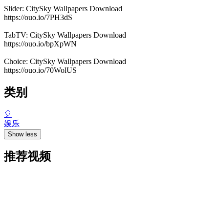
Slider: CitySky Wallpapers Download
https://ouo.io/7PH3dS
TabTV: CitySky Wallpapers Download
https://ouo.io/bpXpWN
Choice: CitySky Wallpapers Download
https://ouo.io/70WolUS
类别
🎈
娱乐
Show less
推荐视频