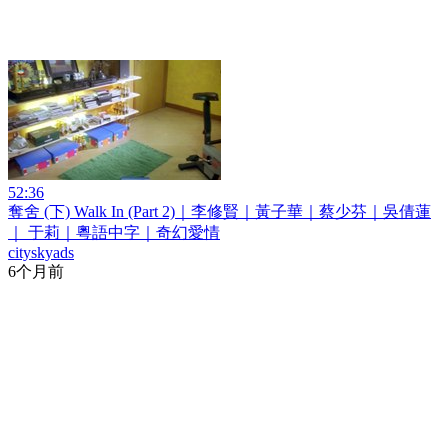
52:36
奪舍 (下) Walk In (Part 2)｜李修賢｜黃子華｜蔡少芬｜吳倩蓮
｜ 于莉｜粵語中字｜奇幻愛情
cityskyads
6个月前