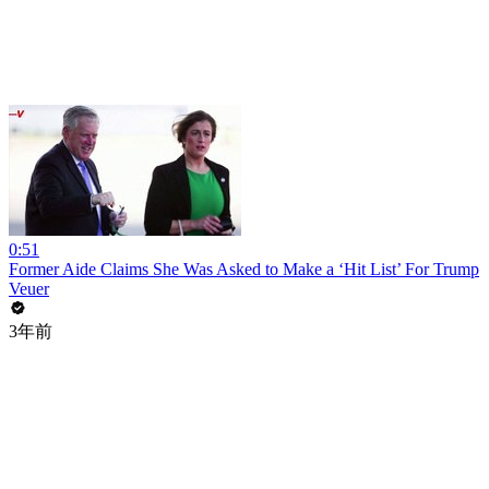
0:51
Former Aide Claims She Was Asked to Make a ‘Hit List’ For Trump
Veuer
3年前