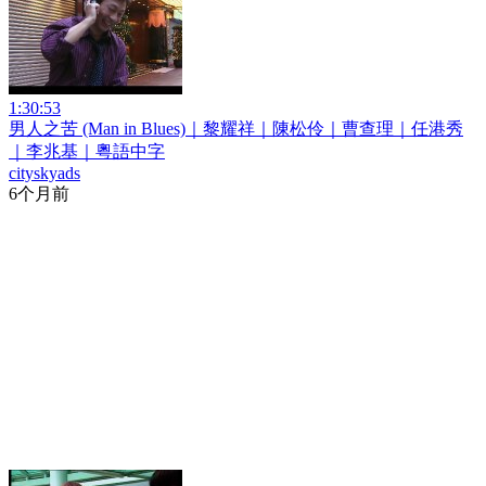
1:30:53
男人之苦 (Man in Blues)｜黎耀祥｜陳松伶｜曹查理｜任港秀
｜李兆基｜粵語中字
cityskyads
6个月前