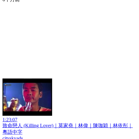
1:23:07
致命戀人 (Killing Lover)｜莫家堯｜林偉｜陳珈穎｜林依彤｜
粵語中字
cityskyads