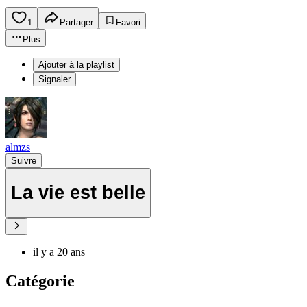
1
Partager
Favori
Plus
Ajouter à la playlist
Signaler
almzs
Suivre
La vie est belle
il y a 20 ans
Catégorie