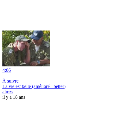
4:06
|
À suivre
La vie est belle (amélioré - better)
almzs
il y a 18 ans