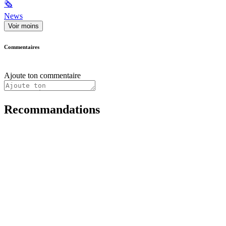
🗞
News
Voir moins
Commentaires
Ajoute ton commentaire
Recommandations