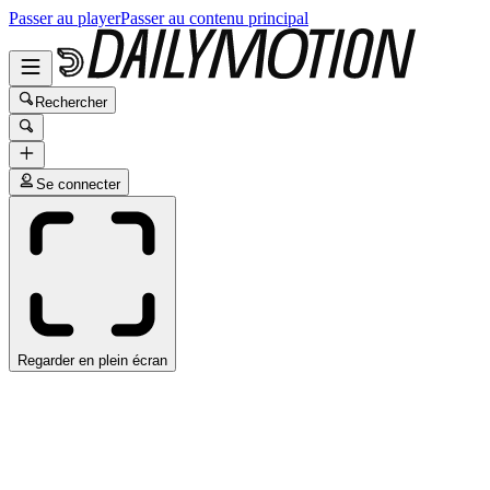
Passer au player
Passer au contenu principal
Rechercher
Se connecter
Regarder en plein écran