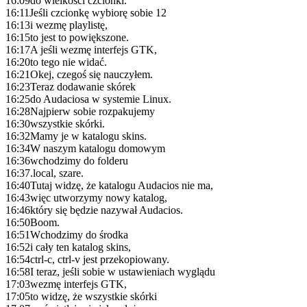
16:09
do wielkości czcionki.
16:11
Jeśli czcionkę wybiorę sobie 12
16:13
i wezmę playlistę,
16:15
to jest to powiększone.
16:17
A jeśli wezmę interfejs GTK,
16:20
to tego nie widać.
16:21
Okej, czegoś się nauczyłem.
16:23
Teraz dodawanie skórek
16:25
do Audaciosa w systemie Linux.
16:28
Najpierw sobie rozpakujemy
16:30
wszystkie skórki.
16:32
Mamy je w katalogu skins.
16:34
W naszym katalogu domowym
16:36
wchodzimy do folderu
16:37
.local, szare.
16:40
Tutaj widzę, że katalogu Audacios nie ma,
16:43
więc utworzymy nowy katalog,
16:46
który się będzie nazywał Audacios.
16:50
Boom.
16:51
Wchodzimy do środka
16:52
i cały ten katalog skins,
16:54
ctrl-c, ctrl-v jest przekopiowany.
16:58
I teraz, jeśli sobie w ustawieniach wyglądu
17:03
wezmę interfejs GTK,
17:05
to widzę, że wszystkie skórki