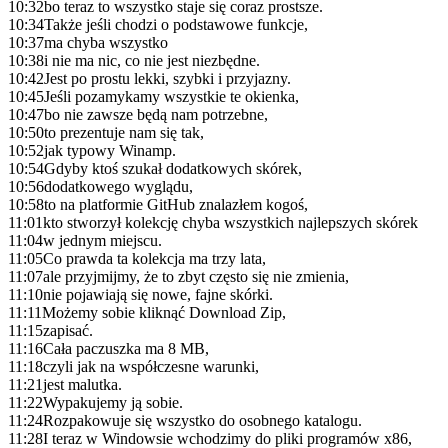
10:32
bo teraz to wszystko staje się coraz prostsze.
10:34
Także jeśli chodzi o podstawowe funkcje,
10:37
ma chyba wszystko
10:38
i nie ma nic, co nie jest niezbędne.
10:42
Jest po prostu lekki, szybki i przyjazny.
10:45
Jeśli pozamykamy wszystkie te okienka,
10:47
bo nie zawsze będą nam potrzebne,
10:50
to prezentuje nam się tak,
10:52
jak typowy Winamp.
10:54
Gdyby ktoś szukał dodatkowych skórek,
10:56
dodatkowego wyglądu,
10:58
to na platformie GitHub znalazłem kogoś,
11:01
kto stworzył kolekcję chyba wszystkich najlepszych skórek
11:04
w jednym miejscu.
11:05
Co prawda ta kolekcja ma trzy lata,
11:07
ale przyjmijmy, że to zbyt często się nie zmienia,
11:10
nie pojawiają się nowe, fajne skórki.
11:11
Możemy sobie kliknąć Download Zip,
11:15
zapisać.
11:16
Cała paczuszka ma 8 MB,
11:18
czyli jak na współczesne warunki,
11:21
jest malutka.
11:22
Wypakujemy ją sobie.
11:24
Rozpakowuje się wszystko do osobnego katalogu.
11:28
I teraz w Windowsie wchodzimy do pliki programów x86,