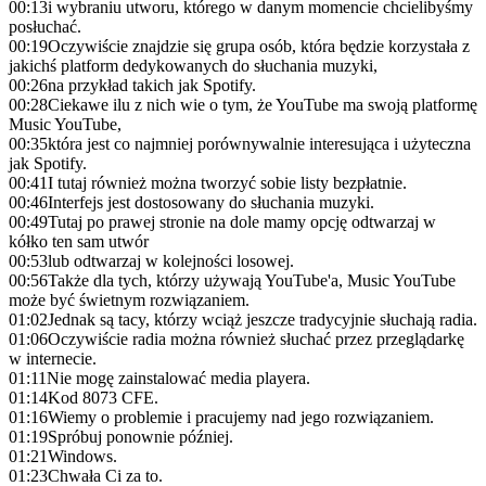
00:13
i wybraniu utworu, którego w danym momencie chcielibyśmy
posłuchać.
00:19
Oczywiście znajdzie się grupa osób, która będzie korzystała z
jakichś platform dedykowanych do słuchania muzyki,
00:26
na przykład takich jak Spotify.
00:28
Ciekawe ilu z nich wie o tym, że YouTube ma swoją platformę
Music YouTube,
00:35
która jest co najmniej porównywalnie interesująca i użyteczna
jak Spotify.
00:41
I tutaj również można tworzyć sobie listy bezpłatnie.
00:46
Interfejs jest dostosowany do słuchania muzyki.
00:49
Tutaj po prawej stronie na dole mamy opcję odtwarzaj w
kółko ten sam utwór
00:53
lub odtwarzaj w kolejności losowej.
00:56
Także dla tych, którzy używają YouTube'a, Music YouTube
może być świetnym rozwiązaniem.
01:02
Jednak są tacy, którzy wciąż jeszcze tradycyjnie słuchają radia.
01:06
Oczywiście radia można również słuchać przez przeglądarkę
w internecie.
01:11
Nie mogę zainstalować media playera.
01:14
Kod 8073 CFE.
01:16
Wiemy o problemie i pracujemy nad jego rozwiązaniem.
01:19
Spróbuj ponownie później.
01:21
Windows.
01:23
Chwała Ci za to.