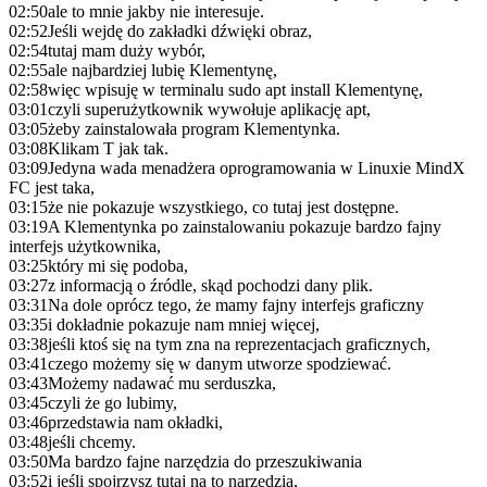
02:50
ale to mnie jakby nie interesuje.
02:52
Jeśli wejdę do zakładki dźwięki obraz,
02:54
tutaj mam duży wybór,
02:55
ale najbardziej lubię Klementynę,
02:58
więc wpisuję w terminalu sudo apt install Klementynę,
03:01
czyli superużytkownik wywołuje aplikację apt,
03:05
żeby zainstalowała program Klementynka.
03:08
Klikam T jak tak.
03:09
Jedyna wada menadżera oprogramowania w Linuxie MindX
FC jest taka,
03:15
że nie pokazuje wszystkiego, co tutaj jest dostępne.
03:19
A Klementynka po zainstalowaniu pokazuje bardzo fajny
interfejs użytkownika,
03:25
który mi się podoba,
03:27
z informacją o źródle, skąd pochodzi dany plik.
03:31
Na dole oprócz tego, że mamy fajny interfejs graficzny
03:35
i dokładnie pokazuje nam mniej więcej,
03:38
jeśli ktoś się na tym zna na reprezentacjach graficznych,
03:41
czego możemy się w danym utworze spodziewać.
03:43
Możemy nadawać mu serduszka,
03:45
czyli że go lubimy,
03:46
przedstawia nam okładki,
03:48
jeśli chcemy.
03:50
Ma bardzo fajne narzędzia do przeszukiwania
03:52
i jeśli spojrzysz tutaj na to narzędzia,