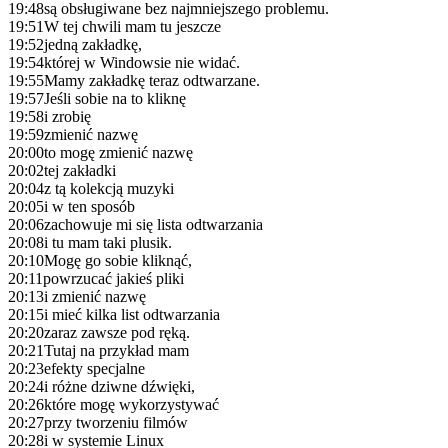
19:48
są obsługiwane bez najmniejszego problemu.
19:51
W tej chwili mam tu jeszcze
19:52
jedną zakładkę,
19:54
której w Windowsie nie widać.
19:55
Mamy zakładkę teraz odtwarzane.
19:57
Jeśli sobie na to kliknę
19:58
i zrobię
19:59
zmienić nazwę
20:00
to mogę zmienić nazwę
20:02
tej zakładki
20:04
z tą kolekcją muzyki
20:05
i w ten sposób
20:06
zachowuje mi się lista odtwarzania
20:08
i tu mam taki plusik.
20:10
Mogę go sobie kliknąć,
20:11
powrzucać jakieś pliki
20:13
i zmienić nazwę
20:15
i mieć kilka list odtwarzania
20:20
zaraz zawsze pod ręką.
20:21
Tutaj na przykład mam
20:23
efekty specjalne
20:24
i różne dziwne dźwięki,
20:26
które mogę wykorzystywać
20:27
przy tworzeniu filmów
20:28
i w systemie Linux