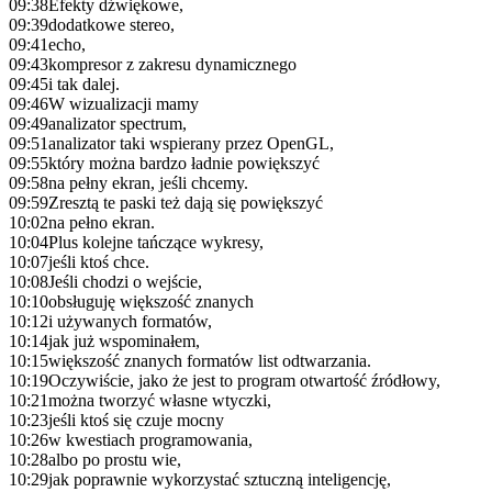
09:38
Efekty dźwiękowe,
09:39
dodatkowe stereo,
09:41
echo,
09:43
kompresor z zakresu dynamicznego
09:45
i tak dalej.
09:46
W wizualizacji mamy
09:49
analizator spectrum,
09:51
analizator taki wspierany przez OpenGL,
09:55
który można bardzo ładnie powiększyć
09:58
na pełny ekran, jeśli chcemy.
09:59
Zresztą te paski też dają się powiększyć
10:02
na pełno ekran.
10:04
Plus kolejne tańczące wykresy,
10:07
jeśli ktoś chce.
10:08
Jeśli chodzi o wejście,
10:10
obsługuję większość znanych
10:12
i używanych formatów,
10:14
jak już wspominałem,
10:15
większość znanych formatów list odtwarzania.
10:19
Oczywiście, jako że jest to program otwartość źródłowy,
10:21
można tworzyć własne wtyczki,
10:23
jeśli ktoś się czuje mocny
10:26
w kwestiach programowania,
10:28
albo po prostu wie,
10:29
jak poprawnie wykorzystać sztuczną inteligencję,