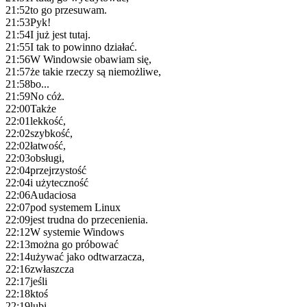
21:52
to go przesuwam.
21:53
Pyk!
21:54
I już jest tutaj.
21:55
I tak to powinno działać.
21:56
W Windowsie obawiam się,
21:57
że takie rzeczy są niemożliwe,
21:58
bo...
21:59
No cóż.
22:00
Także
22:01
lekkość,
22:02
szybkość,
22:02
łatwość,
22:03
obsługi,
22:04
przejrzystość
22:04
i użyteczność
22:06
Audaciosa
22:07
pod systemem Linux
22:09
jest trudna do przecenienia.
22:12
W systemie Windows
22:13
można go próbować
22:14
używać jako odtwarzacza,
22:16
zwłaszcza
22:17
jeśli
22:18
ktoś
22:19
lubi