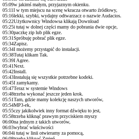
05:09
w jakimś małym, przyjaznym okienku.
05:11
I w tym miejscu na scenę wkracza otwarto źródłowy,
05:16
lekki, szybki, wydajny odtwarzacz o nazwie Audacios.
05:22
Użytkownicy Windowsa klikają Download
05:25
i tutaj w dolnej części mamy do pobrania dwie opcje,
05:30
paczkę zip lub plik egze.
05:31
Spróbuję pobrać plik egze.
05:34
Zapisz.
05:34
I możemy przystąpić do instalacji.
05:38
Tutaj klikam Tak.
05:39
I Agree.
05:41
Next.
05:42
Install.
05:43
Instalują się wszystkie potrzebne kodeki.
05:45
I zamykamy.
05:47
Teraz w systemie Windows
05:48
trzeba wykonać jeszcze jeden krok.
05:51
Tam, gdzie mamy kolekcję naszych utworów,
05:54
MP3-ek,
05:55
czy jakikolwiek inny format dźwięku to jest,
05:58
trzeba kliknąć prawym przyciskiem myszy
06:00
na jednym z takich utworów,
06:03
wybrać właściwości
06:04
i tutaj w linii otwieramy za pomocą,
06:08
trzeba kliknąć Zmień,