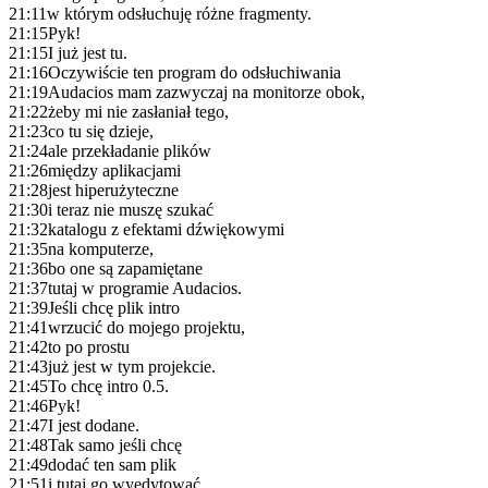
21:11
w którym odsłuchuję różne fragmenty.
21:15
Pyk!
21:15
I już jest tu.
21:16
Oczywiście ten program do odsłuchiwania
21:19
Audacios mam zazwyczaj na monitorze obok,
21:22
żeby mi nie zasłaniał tego,
21:23
co tu się dzieje,
21:24
ale przekładanie plików
21:26
między aplikacjami
21:28
jest hiperużyteczne
21:30
i teraz nie muszę szukać
21:32
katalogu z efektami dźwiękowymi
21:35
na komputerze,
21:36
bo one są zapamiętane
21:37
tutaj w programie Audacios.
21:39
Jeśli chcę plik intro
21:41
wrzucić do mojego projektu,
21:42
to po prostu
21:43
już jest w tym projekcie.
21:45
To chcę intro 0.5.
21:46
Pyk!
21:47
I jest dodane.
21:48
Tak samo jeśli chcę
21:49
dodać ten sam plik
21:51
i tutaj go wyedytować,