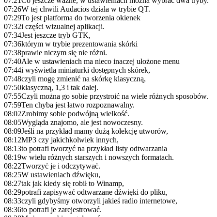
07:21
Co jeszcze ważne, w ustawieniach można wybrać dwa tryby.
07:26
W tej chwili Audacios działa w trybie QT.
07:29
To jest platforma do tworzenia okienek
07:32
i części wizualnej aplikacji.
07:34
Jest jeszcze tryb GTK,
07:36
którym w trybie prezentowania skórki
07:38
prawie niczym się nie różni.
07:40
Ale w ustawieniach ma nieco inaczej ułożone menu
07:44
i wyświetla miniaturki dostępnych skórek,
07:48
czyli mogę zmienić na skórkę klasyczną,
07:50
klasyczną, 1,3 i tak dalej.
07:55
Czyli można go sobie przystroić na wiele różnych sposobów.
07:59
Ten chyba jest łatwo rozpoznawalny.
08:02
Zrobimy sobie podwójną wielkość.
08:05
Wygląda znajomo, ale jest nowoczesny.
08:09
Jeśli na przykład mamy dużą kolekcję utworów,
08:12
MP3 czy jakichkolwiek innych,
08:13
to potrafi tworzyć na przykład listy odtwarzania
08:19
w wielu różnych starszych i nowszych formatach.
08:22
Tworzyć je i odczytywać.
08:25
W ustawieniach dźwięku,
08:27
tak jak kiedy się robił to Winamp,
08:29
potrafi zapisywać odtwarzane dźwięki do pliku,
08:33
czyli gdybyśmy otworzyli jakieś radio internetowe,
08:36
to potrafi je zarejestrować.