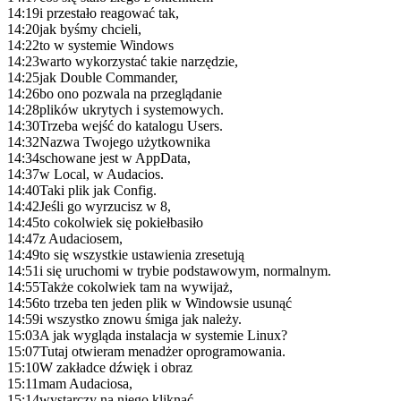
14:19
i przestało reagować tak,
14:20
jak byśmy chcieli,
14:22
to w systemie Windows
14:23
warto wykorzystać takie narzędzie,
14:25
jak Double Commander,
14:26
bo ono pozwala na przeglądanie
14:28
plików ukrytych i systemowych.
14:30
Trzeba wejść do katalogu Users.
14:32
Nazwa Twojego użytkownika
14:34
schowane jest w AppData,
14:37
w Local, w Audacios.
14:40
Taki plik jak Config.
14:42
Jeśli go wyrzucisz w 8,
14:45
to cokolwiek się pokiełbasiło
14:47
z Audaciosem,
14:49
to się wszystkie ustawienia zresetują
14:51
i się uruchomi w trybie podstawowym, normalnym.
14:55
Także cokolwiek tam na wywijaż,
14:56
to trzeba ten jeden plik w Windowsie usunąć
14:59
i wszystko znowu śmiga jak należy.
15:03
A jak wygląda instalacja w systemie Linux?
15:07
Tutaj otwieram menadżer oprogramowania.
15:10
W zakładce dźwięk i obraz
15:11
mam Audaciosa,
15:14
wystarczy na niego kliknąć