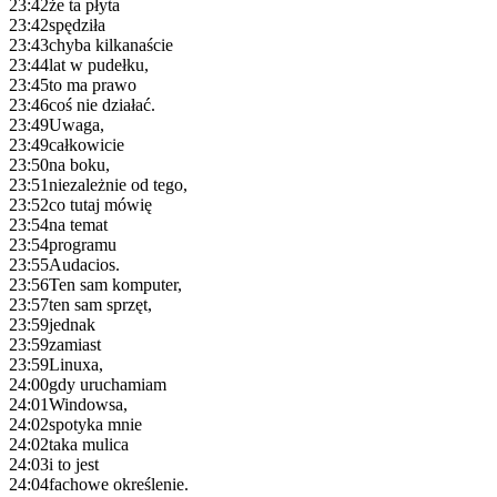
23:42
że ta płyta
23:42
spędziła
23:43
chyba kilkanaście
23:44
lat w pudełku,
23:45
to ma prawo
23:46
coś nie działać.
23:49
Uwaga,
23:49
całkowicie
23:50
na boku,
23:51
niezależnie od tego,
23:52
co tutaj mówię
23:54
na temat
23:54
programu
23:55
Audacios.
23:56
Ten sam komputer,
23:57
ten sam sprzęt,
23:59
jednak
23:59
zamiast
23:59
Linuxa,
24:00
gdy uruchamiam
24:01
Windowsa,
24:02
spotyka mnie
24:02
taka mulica
24:03
i to jest
24:04
fachowe określenie.