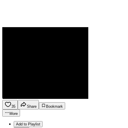
35
Share
Bookmark
More
Add to Playlist