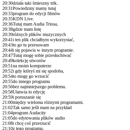
20:30
działa taki śmieszny trik.
20:31
Powiedzmy mamy tutaj
20:33
program do edycji filmów
20:35
KDN Live.
20:36
Tutaj mam Audia Triosa,
20:38
gdzie mam listę
20:39
różnych plików muzycznych
20:41
i ten plik chciałbym wykorzystać,
20:43
to go tu przesuwam
20:44
i się pojawia w innym programie.
20:47
Tutaj mogę sobie przesłuchiwać
20:49
kolekcję utworów
20:51
na moim komputerze
20:52
i gdy któryś mi się spodoba,
20:54
to mogę go wrzucić
20:55
do innego programu
20:56
bez najmniejszego problemu.
20:58
Ułatwia to edycję
20:59
i poruszanie się
21:00
między wieloma różnymi programami.
21:02
Tak samo jeśli mam na przykład
21:04
program Audacity
21:05
do edytowania plików audio
21:08
i chcę coś przerzucić
21:10
z tego programu,