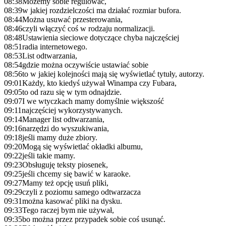
08:38
Możemy sobie regulować,
08:39
w jakiej rozdzielczości ma działać rozmiar bufora.
08:44
Można usuwać przesterowania,
08:46
czyli włączyć coś w rodzaju normalizacji.
08:48
Ustawienia sieciowe dotyczące chyba najczęściej
08:51
radia internetowego.
08:53
List odtwarzania,
08:54
gdzie można oczywiście ustawiać sobie
08:56
to w jakiej kolejności mają się wyświetlać tytuły, autorzy.
09:01
Każdy, kto kiedyś używał Winampa czy Fubara,
09:05
to od razu się w tym odnajdzie.
09:07
I we wtyczkach mamy domyślnie większość
09:11
najczęściej wykorzystywanych.
09:14
Manager list odtwarzania,
09:16
narzędzi do wyszukiwania,
09:18
jeśli mamy duże zbiory.
09:20
Mogą się wyświetlać okładki albumu,
09:22
jeśli takie mamy.
09:23
Obsługuję teksty piosenek,
09:25
jeśli chcemy się bawić w karaoke.
09:27
Mamy też opcję usuń pliki,
09:29
czyli z poziomu samego odtwarzacza
09:31
można kasować pliki na dysku.
09:33
Tego raczej bym nie używał,
09:35
bo można przez przypadek sobie coś usunąć.