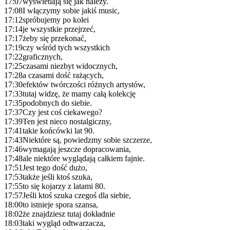
17:07
wyświetlają się jak należy.
17:08
I włączymy sobie jakiś music,
17:12
spróbujemy po kolei
17:14
je wszystkie przejrzeć,
17:17
żeby się przekonać,
17:19
czy wśród tych wszystkich
17:22
graficznych,
17:25
czasami niezbyt widocznych,
17:28
a czasami dość rażących,
17:30
efektów twórczości różnych artystów,
17:33
tutaj widzę, że mamy całą kolekcję
17:35
podobnych do siebie.
17:37
Czy jest coś ciekawego?
17:39
Ten jest nieco nostalgiczny,
17:41
takie końcówki lat 90.
17:43
Niektóre są, powiedzmy sobie szczerze,
17:46
wymagają jeszcze dopracowania,
17:48
ale niektóre wyglądają całkiem fajnie.
17:51
Jest tego dość dużo,
17:53
także jeśli ktoś szuka,
17:55
to się kojarzy z latami 80.
17:57
Jeśli ktoś szuka czegoś dla siebie,
18:00
to istnieje spora szansa,
18:02
że znajdziesz tutaj dokładnie
18:03
taki wygląd odtwarzacza,