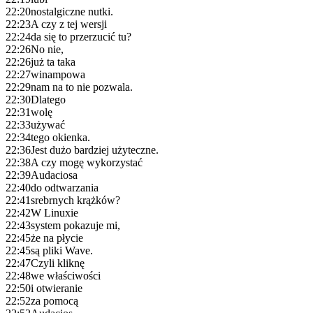
22:20
nostalgiczne nutki.
22:23
A czy z tej wersji
22:24
da się to przerzucić tu?
22:26
No nie,
22:26
już ta taka
22:27
winampowa
22:29
nam na to nie pozwala.
22:30
Dlatego
22:31
wolę
22:33
używać
22:34
tego okienka.
22:36
Jest dużo bardziej użyteczne.
22:38
A czy mogę wykorzystać
22:39
Audaciosa
22:40
do odtwarzania
22:41
srebrnych krążków?
22:42
W Linuxie
22:43
system pokazuje mi,
22:45
że na płycie
22:45
są pliki Wave.
22:47
Czyli kliknę
22:48
we właściwości
22:50
i otwieranie
22:52
za pomocą