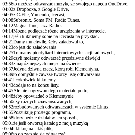
03:56
to możesz odtwarzać muzykę ze swojego napędu OneDrive,
04:02
z Dropboxa, z Google Drive,
04:05
z C-File, Yamendo, Icecast,
04:08
Subsonix, Soma FM, Radio Tunes,
04:12
Magna Tune, Jazz Radio.
04:14
Można podłączać różne urządzenia w internecie,
04:17
jeśli klikniemy sobie na Icecasta na przykład.
04:21
Damy mu chwilę, żeby załadował to,
04:23
co jest do załadowania.
04:25
To mamy pierdyliard internetowych stacji radiowych,
04:29
czyli możemy odtwarzać przedziwne dźwięki
04:33
z najróżniejszych miejsc na świecie.
04:37
Jedyna dziwna rzecz, którą robi Klementyna,
04:39
to domyślnie zawsze tworzy listę odtwarzania
04:41
i cokolwiek klikniemy,
04:43
dodaje to na końcu listy.
04:45
Ale nie nagrywam tego materiału po to,
04:48
żeby opowiadać o Klementynie
04:50
czy różnych zaawansowanych,
04:52
rozbudowanych odtwarzaczach w systemie Linux.
04:55
Poszukuję prostego programu,
04:58
który będzie działał w ten sposób,
05:01
że jeśli otworzę katalog z moją muzyką
05:04
i kliknę na jakiś plik,
05:06
to on zacznie się odtwarzać