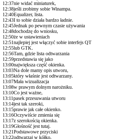
12:37
nie widać miniaturek,
12:38
jeśli zrobimy sobie Winampa.
12:40
Equalizer, lista.
12:43
I to sobie działa bardzo ładnie.
12:45
Jednak po pewnym czasie używania
12:48
dochodzę do wniosku,
12:50
że w ustawieniach
12:51
najlepiej jest włączyć sobie interfejs QT
12:55
lub GTK.
12:56
Tam, gdzie lista odtwarzania
12:59
przedstawia się jako
13:00
największa część okienka.
13:03
Na dole mamy opis utworu,
13:05
który właśnie jest odtwarzany.
13:07
Mała wizualizacja
13:08
w prawym dolnym narożniku.
13:10
Co jest ważne,
13:11
pasek przesuwania utworu
13:14
jest tak szeroki,
13:15
prawie jak całe okienko.
13:16
Oczywiście zmienia się
13:17
z szerokością okienka.
13:19
Głośność jest tutaj.
13:21
Podstawowe przyciski
13:22
odtwarzaj w kółko,