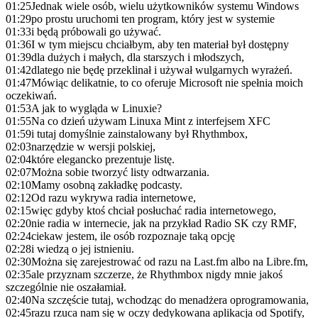
01:25
Jednak wiele osób, wielu użytkowników systemu Windows
01:29
po prostu uruchomi ten program, który jest w systemie
01:33
i będą próbowali go używać.
01:36
I w tym miejscu chciałbym, aby ten materiał był dostępny
01:39
dla dużych i małych, dla starszych i młodszych,
01:42
dlatego nie będę przeklinał i używał wulgarnych wyrażeń.
01:47
Mówiąc delikatnie, to co oferuje Microsoft nie spełnia moich
oczekiwań.
01:53
A jak to wygląda w Linuxie?
01:55
Na co dzień używam Linuxa Mint z interfejsem XFC
01:59
i tutaj domyślnie zainstalowany był Rhythmbox,
02:03
narzędzie w wersji polskiej,
02:04
które elegancko prezentuje listę.
02:07
Można sobie tworzyć listy odtwarzania.
02:10
Mamy osobną zakładkę podcasty.
02:12
Od razu wykrywa radia internetowe,
02:15
więc gdyby ktoś chciał posłuchać radia internetowego,
02:20
nie radia w internecie, jak na przykład Radio SK czy RMF,
02:24
ciekaw jestem, ile osób rozpoznaje taką opcję
02:28
i wiedzą o jej istnieniu.
02:30
Można się zarejestrować od razu na Last.fm albo na Libre.fm,
02:35
ale przyznam szczerze, że Rhythmbox nigdy mnie jakoś
szczególnie nie oszałamiał.
02:40
Na szczęście tutaj, wchodząc do menadżera oprogramowania,
02:45
razu rzuca nam się w oczy dedykowana aplikacja od Spotify,