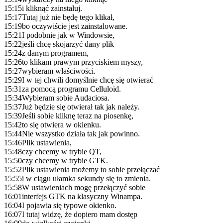
15:15
i kliknąć zainstaluj.
15:17
Tutaj już nie będę tego klikał,
15:19
bo oczywiście jest zainstalowane.
15:21
I podobnie jak w Windowsie,
15:22
jeśli chcę skojarzyć dany plik
15:24
z danym programem,
15:26
to klikam prawym przyciskiem myszy,
15:27
wybieram właściwości.
15:29
I w tej chwili domyślnie chcę się otwierać
15:31
za pomocą programu Celluloid.
15:34
Wybieram sobie Audaciosa.
15:37
Już będzie się otwierał tak jak należy.
15:39
Jeśli sobie kliknę teraz na piosenkę,
15:42
to się otwiera w okienku.
15:44
Nie wszystko działa tak jak powinno.
15:46
Plik ustawienia,
15:48
czy chcemy w trybie QT,
15:50
czy chcemy w trybie GTK.
15:52
Plik ustawienia możemy to sobie przełączać
15:55
i w ciągu ułamka sekundy się to zmienia.
15:58
W ustawieniach mogę przełączyć sobie
16:01
interfejs GTK na klasyczny Winampa.
16:04
I pojawia się typowe okienko.
16:07
I tutaj widzę, że dopiero mam dostęp