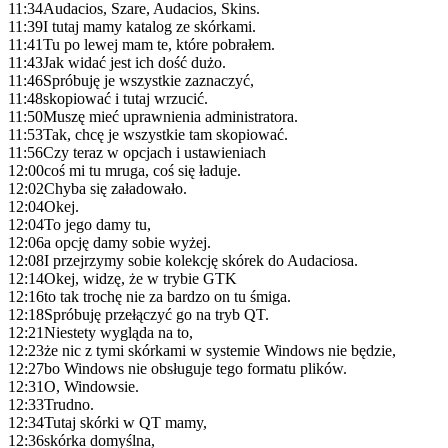
11:34
Audacios, Szare, Audacios, Skins.
11:39
I tutaj mamy katalog ze skórkami.
11:41
Tu po lewej mam te, które pobrałem.
11:43
Jak widać jest ich dość dużo.
11:46
Spróbuję je wszystkie zaznaczyć,
11:48
skopiować i tutaj wrzucić.
11:50
Muszę mieć uprawnienia administratora.
11:53
Tak, chcę je wszystkie tam skopiować.
11:56
Czy teraz w opcjach i ustawieniach
12:00
coś mi tu mruga, coś się ładuje.
12:02
Chyba się załadowało.
12:04
Okej.
12:04
To jego damy tu,
12:06
a opcję damy sobie wyżej.
12:08
I przejrzymy sobie kolekcję skórek do Audaciosa.
12:14
Okej, widzę, że w trybie GTK
12:16
to tak trochę nie za bardzo on tu śmiga.
12:18
Spróbuję przełączyć go na tryb QT.
12:21
Niestety wygląda na to,
12:23
że nic z tymi skórkami w systemie Windows nie będzie,
12:27
bo Windows nie obsługuje tego formatu plików.
12:31
O, Windowsie.
12:33
Trudno.
12:34
Tutaj skórki w QT mamy,
12:36
skórka domyślna,