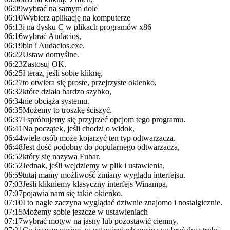
06:09
wybrać na samym dole
06:10
Wybierz aplikację na komputerze
06:13
i na dysku C w plikach programów x86
06:16
wybrać Audacios,
06:19
bin i Audacios.exe.
06:22
Ustaw domyślne.
06:23
Zastosuj OK.
06:25
I teraz, jeśli sobie kliknę,
06:27
to otwiera się proste, przejrzyste okienko,
06:32
które działa bardzo szybko,
06:34
nie obciąża systemu.
06:35
Możemy to troszkę ściszyć.
06:37
I spróbujemy się przyjrzeć opcjom tego programu.
06:41
Na początek, jeśli chodzi o widok,
06:44
wiele osób może kojarzyć ten typ odtwarzacza.
06:48
Jest dość podobny do popularnego odtwarzacza,
06:52
który się nazywa Fubar.
06:52
Jednak, jeśli wejdziemy w plik i ustawienia,
06:59
tutaj mamy możliwość zmiany wyglądu interfejsu.
07:03
Jeśli klikniemy klasyczny interfejs Winampa,
07:07
pojawia nam się takie okienko.
07:10
I to nagle zaczyna wyglądać dziwnie znajomo i nostalgicznie.
07:15
Możemy sobie jeszcze w ustawieniach
07:17
wybrać motyw na jasny lub pozostawić ciemny.