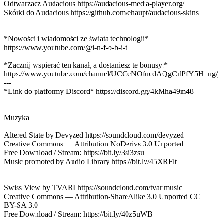
Odtwarzacz Audacious https://audacious-media-player.org/
Skórki do Audacious https://github.com/ehaupt/audacious-skins
–––
*Nowości i wiadomości ze świata technologii*
https://www.youtube.com/@i-n-f-o-b-i-t
–––
*Zacznij wspierać ten kanał, a dostaniesz te bonusy:*
https://www.youtube.com/channel/UCCeNOfucdAQgCrlPfY5H_ng/
---
*Link do platformy Discord* https://discord.gg/4kMha49m48
–––
Muzyka
––––––––––––––––––––––––––––––
Altered State by Devyzed https://soundcloud.com/devyzed
Creative Commons — Attribution-NoDerivs 3.0 Unported
Free Download / Stream: https://bit.ly/3si3zsu
Music promoted by Audio Library https://bit.ly/45XRFlt
––––––––––––––––––––––––––––––
––––––––––––––––––––––––––––––
Swiss View by TVARI https://soundcloud.com/tvarimusic
Creative Commons — Attribution-ShareAlike 3.0 Unported CC
BY-SA 3.0
Free Download / Stream: https://bit.ly/40z5uWB