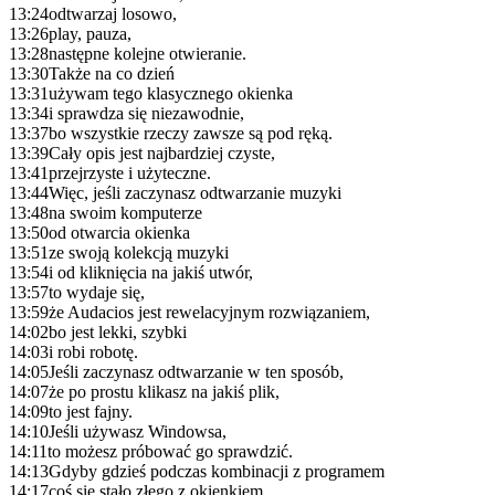
13:24
odtwarzaj losowo,
13:26
play, pauza,
13:28
następne kolejne otwieranie.
13:30
Także na co dzień
13:31
używam tego klasycznego okienka
13:34
i sprawdza się niezawodnie,
13:37
bo wszystkie rzeczy zawsze są pod ręką.
13:39
Cały opis jest najbardziej czyste,
13:41
przejrzyste i użyteczne.
13:44
Więc, jeśli zaczynasz odtwarzanie muzyki
13:48
na swoim komputerze
13:50
od otwarcia okienka
13:51
ze swoją kolekcją muzyki
13:54
i od kliknięcia na jakiś utwór,
13:57
to wydaje się,
13:59
że Audacios jest rewelacyjnym rozwiązaniem,
14:02
bo jest lekki, szybki
14:03
i robi robotę.
14:05
Jeśli zaczynasz odtwarzanie w ten sposób,
14:07
że po prostu klikasz na jakiś plik,
14:09
to jest fajny.
14:10
Jeśli używasz Windowsa,
14:11
to możesz próbować go sprawdzić.
14:13
Gdyby gdzieś podczas kombinacji z programem
14:17
coś się stało złego z okienkiem