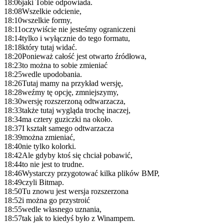
18:06
jaki Tobie odpowiada.
18:08
Wszelkie odcienie,
18:10
wszelkie formy,
18:11
oczywiście nie jesteśmy ograniczeni
18:14
tylko i wyłącznie do tego formatu,
18:18
który tutaj widać.
18:20
Ponieważ całość jest otwarto źródłowa,
18:23
to można to sobie zmieniać
18:25
wedle upodobania.
18:26
Tutaj mamy na przykład wersję,
18:28
weźmy tę opcję, zmniejszymy,
18:30
wersję rozszerzoną odtwarzacza,
18:33
także tutaj wygląda trochę inaczej,
18:34
ma cztery guziczki na około.
18:37
I kształt samego odtwarzacza
18:39
można zmieniać,
18:40
nie tylko kolorki.
18:42
Ale gdyby ktoś się chciał pobawić,
18:44
to nie jest to trudne.
18:46
Wystarczy przygotować kilka plików BMP,
18:49
czyli Bitmap.
18:50
Tu znowu jest wersja rozszerzona
18:52
i można go przystroić
18:55
wedle własnego uznania,
18:57
tak jak to kiedyś było z Winampem.