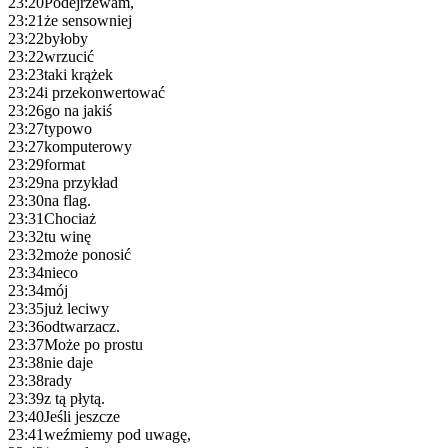
23:20
Podejrzewam,
23:21
że sensowniej
23:22
byłoby
23:22
wrzucić
23:23
taki krążek
23:24
i przekonwertować
23:26
go na jakiś
23:27
typowo
23:27
komputerowy
23:29
format
23:29
na przykład
23:30
na flag.
23:31
Chociaż
23:32
tu winę
23:32
może ponosić
23:34
nieco
23:34
mój
23:35
już leciwy
23:36
odtwarzacz.
23:37
Może po prostu
23:38
nie daje
23:38
rady
23:39
z tą płytą.
23:40
Jeśli jeszcze
23:41
weźmiemy pod uwagę,