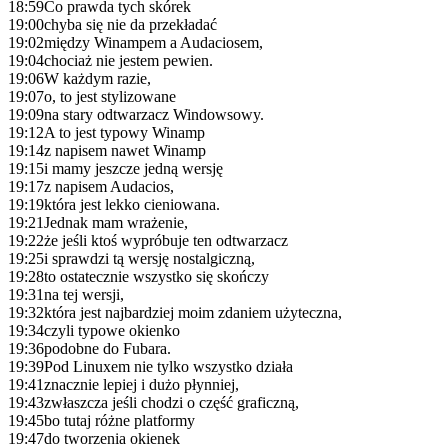
18:59
Co prawda tych skórek
19:00
chyba się nie da przekładać
19:02
między Winampem a Audaciosem,
19:04
chociaż nie jestem pewien.
19:06
W każdym razie,
19:07
o, to jest stylizowane
19:09
na stary odtwarzacz Windowsowy.
19:12
A to jest typowy Winamp
19:14
z napisem nawet Winamp
19:15
i mamy jeszcze jedną wersję
19:17
z napisem Audacios,
19:19
która jest lekko cieniowana.
19:21
Jednak mam wrażenie,
19:22
że jeśli ktoś wypróbuje ten odtwarzacz
19:25
i sprawdzi tą wersję nostalgiczną,
19:28
to ostatecznie wszystko się skończy
19:31
na tej wersji,
19:32
która jest najbardziej moim zdaniem użyteczna,
19:34
czyli typowe okienko
19:36
podobne do Fubara.
19:39
Pod Linuxem nie tylko wszystko działa
19:41
znacznie lepiej i dużo płynniej,
19:43
zwłaszcza jeśli chodzi o część graficzną,
19:45
bo tutaj różne platformy
19:47
do tworzenia okienek