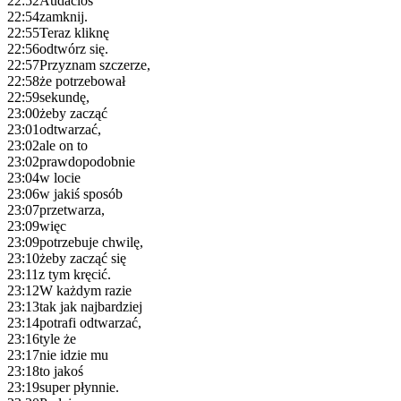
22:52
Audacios
22:54
zamknij.
22:55
Teraz kliknę
22:56
odtwórz się.
22:57
Przyznam szczerze,
22:58
że potrzebował
22:59
sekundę,
23:00
żeby zacząć
23:01
odtwarzać,
23:02
ale on to
23:02
prawdopodobnie
23:04
w locie
23:06
w jakiś sposób
23:07
przetwarza,
23:09
więc
23:09
potrzebuje chwilę,
23:10
żeby zacząć się
23:11
z tym kręcić.
23:12
W każdym razie
23:13
tak jak najbardziej
23:14
potrafi odtwarzać,
23:16
tyle że
23:17
nie idzie mu
23:18
to jakoś
23:19
super płynnie.