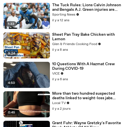
The Tuck Rules: Lions Calvin Johnson
and Bengals A.J. Green injuries are
significant
Sporting News
il y a 12 ans
1:33
Sheet Pan Tray Bake Chicken with
Lemon
Glen & Friends Cooking Food
il y a 8 ans
9:24
10 Questions With A Hazmat Crew
During COVID-19
VICE
il y a 6 ans
4:50
More than two hundred suspected
deaths linked to weight-loss jabs
reported to regulator
Local TV
il y a 2 jours
0:45
Grant Fuhr: Wayne Gretzky's Favorite