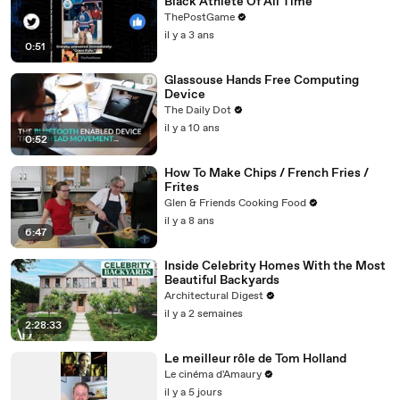
Black Athlete Of All Time
ThePostGame
il y a 3 ans
0:51
Glassouse Hands Free Computing
Device
The Daily Dot
il y a 10 ans
0:52
How To Make Chips / French Fries /
Frites
Glen & Friends Cooking Food
il y a 8 ans
6:47
Inside Celebrity Homes With the Most
Beautiful Backyards
Architectural Digest
il y a 2 semaines
2:28:33
Le meilleur rôle de Tom Holland
Le cinéma d'Amaury
il y a 5 jours