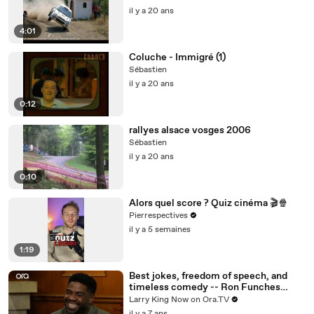
il y a 20 ans
4:01
Coluche - Immigré (1)
Sébastien
il y a 20 ans
0:12
rallyes alsace vosges 2006
Sébastien
il y a 20 ans
0:10
Alors quel score ? Quiz cinéma 🎬🍿
Pierrespectives
il y a 5 semaines
1:19
Best jokes, freedom of speech, and
timeless comedy -- Ron Funches
answers your social media questions
Larry King Now on Ora.TV