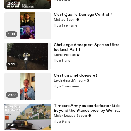
il y a 7 ans
2:00
C'est Quoi le Damage Control ?
Matteo Sapin
il y a 1 semaine
1:08
Challenge Accepted: Spartan Ultra
Iceland, Part 1
Men's Fitness
il y a 8 ans
2:33
C'est un chef d'oeuvre !
Le cinéma d'Amaury
il y a 2 semaines
2:00
Timbers Army supports foster kids |
Beyond the Stands pres. by Wells
Fargo
Major League Soccer
il y a 9 ans
3:45