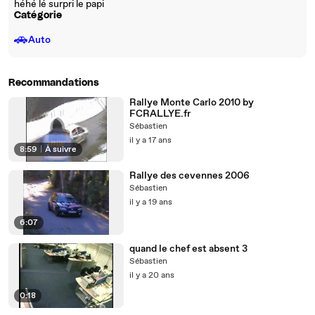
héhé lé surpri le papi
Catégorie
🚗
Auto
Recommandations
Rallye Monte Carlo 2010 by
FCRALLYE.fr
Sébastien
il y a 17 ans
8:59
|
À suivre
Rallye des cevennes 2006
Sébastien
il y a 19 ans
6:07
quand le chef est absent 3
Sébastien
il y a 20 ans
0:18