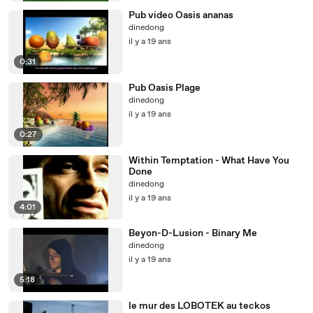
Pub video Oasis ananas
dinedong
il y a 19 ans
0:31
Pub Oasis Plage
dinedong
il y a 19 ans
0:27
Within Temptation - What Have You
Done
dinedong
il y a 19 ans
4:01
Beyon-D-Lusion - Binary Me
dinedong
il y a 19 ans
5:18
le mur des LOBOTEK au teckos