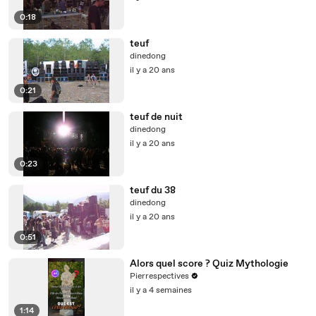
0:18
teuf
dinedong
il y a 20 ans
0:21
teuf de nuit
dinedong
il y a 20 ans
0:23
teuf du 38
dinedong
il y a 20 ans
0:51
Alors quel score ? Quiz Mythologie
Pierrespectives
il y a 4 semaines
1:14