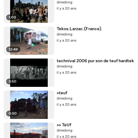
dinedong
il y a 20 ans
1:00
Tekos.Larzac.(France).
dinedong
il y a 20 ans
12:49
technival 2006 pur son de teuf hardtek
dinedong
il y a 20 ans
3:50
>teuf
dinedong
il y a 20 ans
0:50
>> TeUf
dinedong
il y a 20 ans