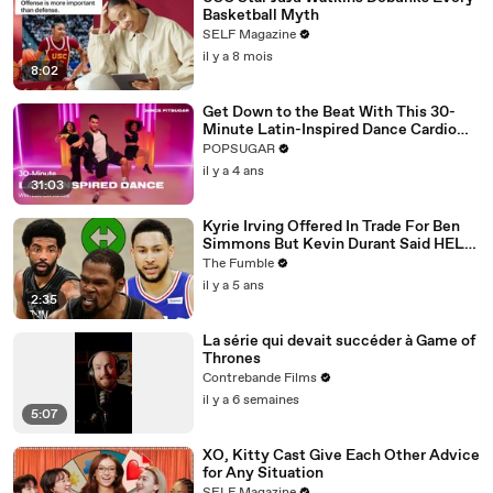
Basketball Myth
SELF Magazine
il y a 8 mois
8:02
Get Down to the Beat With This 30-
Minute Latin-Inspired Dance Cardio
Routine
POPSUGAR
il y a 4 ans
31:03
Kyrie Irving Offered In Trade For Ben
Simmons But Kevin Durant Said HELL
NO, Shut Down Trade
The Fumble
il y a 5 ans
2:35
La série qui devait succéder à Game of
Thrones
Contrebande Films
il y a 6 semaines
5:07
XO, Kitty Cast Give Each Other Advice
for Any Situation