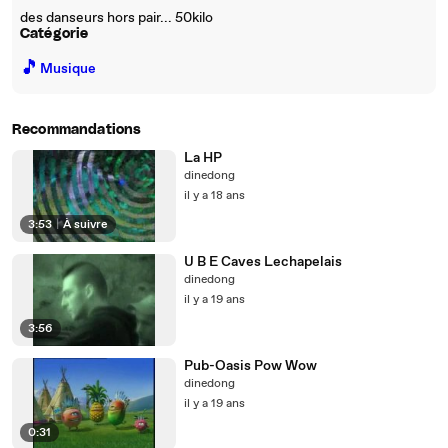
des danseurs hors pair... 50kilo
Catégorie
🎵
Musique
Recommandations
La HP
dinedong
il y a 18 ans
3:53
|
À suivre
U B E Caves Lechapelais
dinedong
il y a 19 ans
3:56
Pub-Oasis Pow Wow
dinedong
il y a 19 ans
0:31