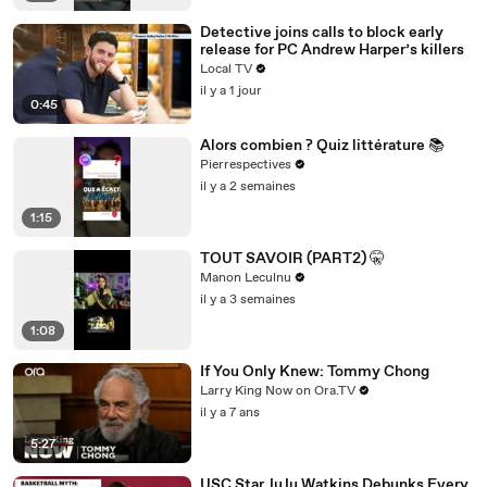
Detective joins calls to block early
release for PC Andrew Harper’s killers
Local TV
il y a 1 jour
0:45
Alors combien ? Quiz littérature 📚
Pierrespectives
il y a 2 semaines
1:15
TOUT SAVOIR (PART2) 🤫
Manon Leculnu
il y a 3 semaines
1:08
If You Only Knew: Tommy Chong
Larry King Now on Ora.TV
il y a 7 ans
5:27
USC Star JuJu Watkins Debunks Every