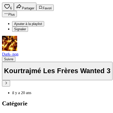
6
Partager
Favori
Plus
Ajouter à la playlist
Signaler
Dark- non
Suivre
Kourtrajmé Les Frères Wanted 3
il y a 20 ans
Catégorie