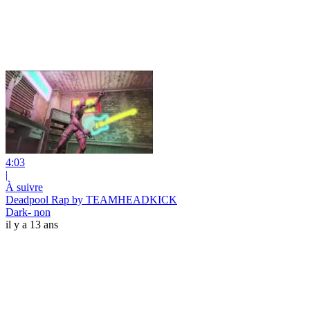
4:03
|
À suivre
Deadpool Rap by TEAMHEADKICK
Dark- non
il y a 13 ans