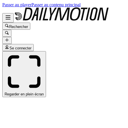
Passer au player
Passer au contenu principal
Rechercher
Se connecter
Regarder en plein écran