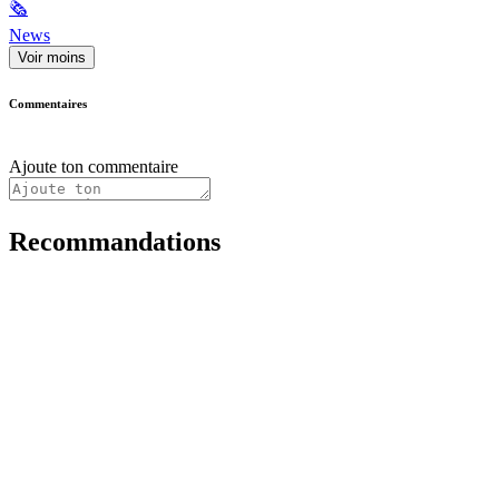
🗞
News
Voir moins
Commentaires
Ajoute ton commentaire
Recommandations