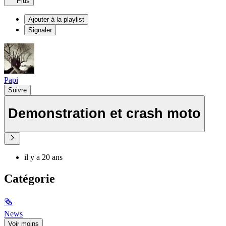
Plus
Ajouter à la playlist
Signaler
Papi
Suivre
Demonstration et crash moto
il y a 20 ans
Catégorie
🗞
News
Voir moins