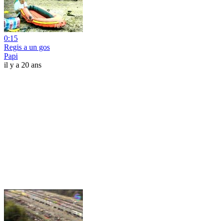
0:15
Regis a un gos
Papi
il y a 20 ans