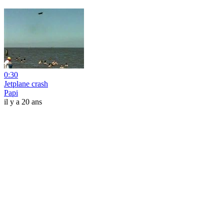
0:30
Jetplane crash
Papi
il y a 20 ans