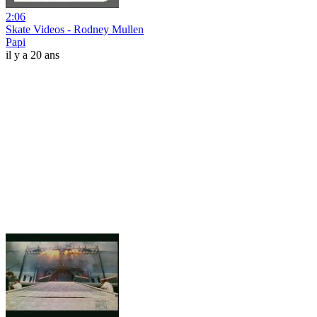
2:06
Skate Videos - Rodney Mullen
Papi
il y a 20 ans