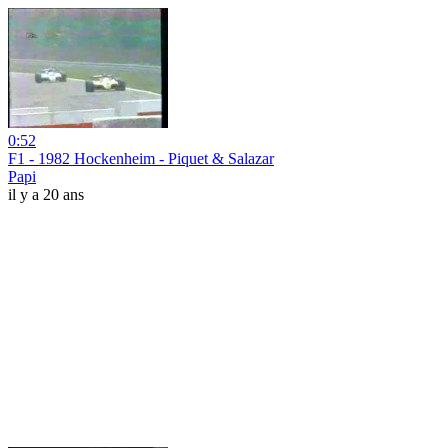
0:52
F1 - 1982 Hockenheim - Piquet & Salazar
Papi
il y a 20 ans