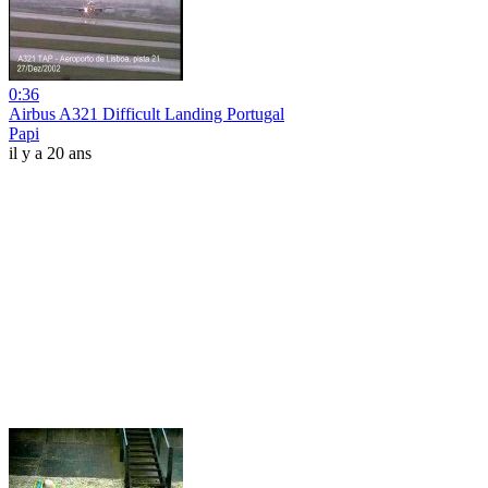
0:36
Airbus A321 Difficult Landing Portugal
Papi
il y a 20 ans