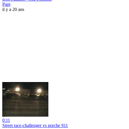
Papi
il y a 20 ans
0:11
Street race-challenger vs porche 911