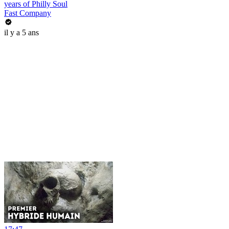
years of Philly Soul
Fast Company
il y a 5 ans