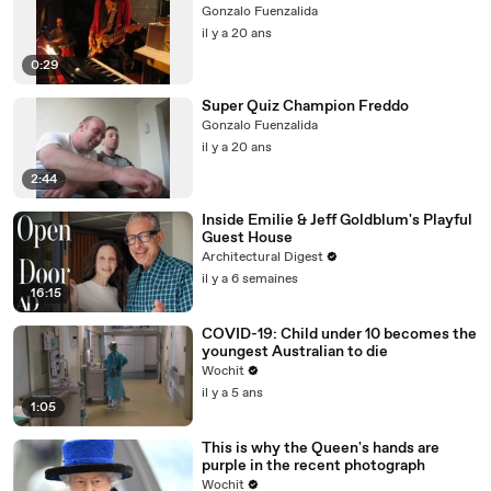
Gonzalo Fuenzalida
il y a 20 ans
0:29
Super Quiz Champion Freddo
Gonzalo Fuenzalida
il y a 20 ans
2:44
Inside Emilie & Jeff Goldblum's Playful
Guest House
Architectural Digest
il y a 6 semaines
16:15
COVID-19: Child under 10 becomes the
youngest Australian to die
Wochit
il y a 5 ans
1:05
This is why the Queen's hands are
purple in the recent photograph
Wochit