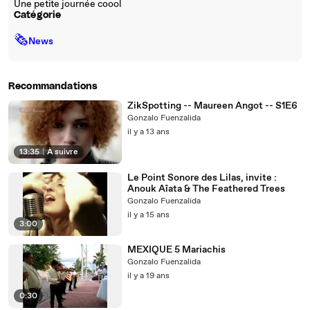
Une petite journée coool
Catégorie
🗞
News
Recommandations
ZikSpotting -- Maureen Angot -- S1E6
Gonzalo Fuenzalida
il y a 13 ans
13:35
|
À suivre
Le Point Sonore des Lilas, invite :
Anouk Aîata & The Feathered Trees
Gonzalo Fuenzalida
il y a 15 ans
3:00
MEXIQUE 5 Mariachis
Gonzalo Fuenzalida
il y a 19 ans
0:30