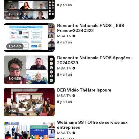
il y a 1 an
1:33:23
Rencontre Nationale FNOS _ ESS
France-20240322
MSA TV
il y a 1 an
1:24:40
Rencontre Nationale FNOS Apogées -
20240329
MSA TV
il y a 1 an
1:04:55
DER Vidéo Théâtre Ispoure
MSA TV
il y a 1 an
2:59
Webinaire SST Offre de service aux
entreprises
MSA TV