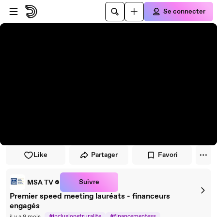
Passer au player
Passer au contenu principal
Se connecter
Like
Partager
Favori
Suivre
MSA TV
Premier speed meeting lauréats - financeurs
engagés
#inclusionetruralite
#financementess