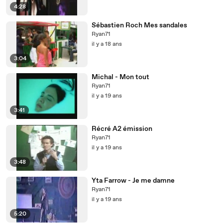
4:28
Sébastien Roch Mes sandales
Ryan71
il y a 18 ans
3:04
Michal - Mon tout
Ryan71
il y a 19 ans
3:41
Récré A2 émission
Ryan71
il y a 19 ans
3:48
Yta Farrow - Je me damne
Ryan71
il y a 19 ans
5:20