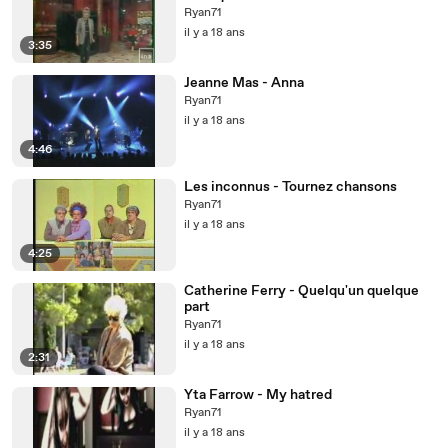
Ryan71
il y a 18 ans
3:35
Jeanne Mas - Anna
Ryan71
il y a 18 ans
4:46
Les inconnus - Tournez chansons
Ryan71
il y a 18 ans
4:25
Catherine Ferry - Quelqu'un quelque
part
Ryan71
il y a 18 ans
2:31
Yta Farrow - My hatred
Ryan71
il y a 18 ans