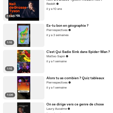
Reddit
il y a 10 ans
13:40
Es-tu bon en géographie ?
Pierrespectives
il y a 3 semaines
1:15
C'est Qui Sadie Sink dans Spider-Man ?
Matteo Sapin
il y a 1 semaine
1:15
Alors tu as combien ? Quiz tableaux
Pierrespectives
il y a 1 semaine
1:06
On se dirige vers ce genre de chose
Laury Aucalme