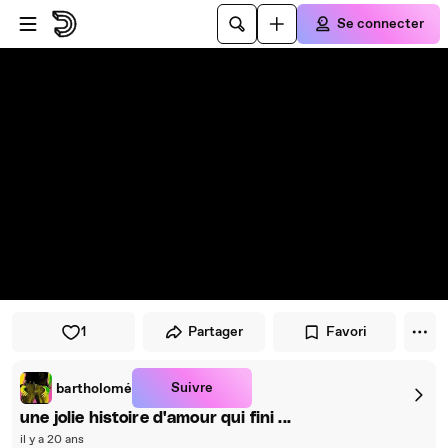
Passer au player
Passer au contenu principal
Se connecter
1
Partager
Favori
Suivre
bartholomé
une jolie histoire d'amour qui fini ...
il y a 20 ans