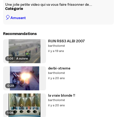
Une jolie petite video qui va vous faire frissonner de...
Catégorie
🎈
Amusant
Recommandations
RUN RSS3 ALBI 2007
bartholomé
il y a 19 ans
1:05
|
À suivre
derbi-xtreme
bartholomé
il y a 20 ans
0:29
la vraie blonde !!
bartholomé
il y a 20 ans
1:06