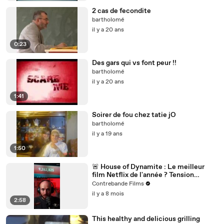
2 cas de fecondite
bartholomé
il y a 20 ans
0:23
Des gars qui vs font peur !!
bartholomé
il y a 20 ans
1:41
Soirer de fou chez tatie jO
bartholomé
il y a 19 ans
1:50
🚨 House of Dynamite : Le meilleur
film Netflix de l'année ? Tension
nucléaire et décision impossible 🎬
Contrebande Films
il y a 8 mois
2:58
This healthy and delicious grilling