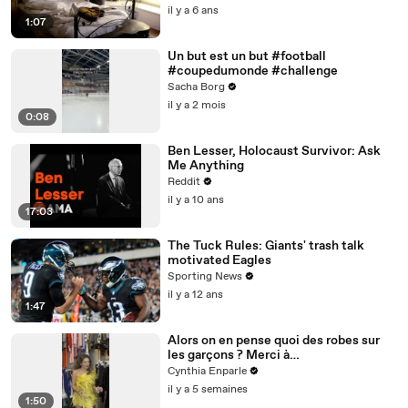
il y a 6 ans
1:07
Un but est un but #football
#coupedumonde #challenge
Sacha Borg
il y a 2 mois
0:08
Ben Lesser, Holocaust Survivor: Ask
Me Anything
Reddit
il y a 10 ans
17:03
The Tuck Rules: Giants' trash talk
motivated Eagles
Sporting News
il y a 12 ans
1:47
Alors on en pense quoi des robes sur
les garçons ? Merci à
@studio_paillette prêt*
Cynthia Enparle
il y a 5 semaines
1:50