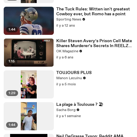
The Tuck Rules: Witten isn't greatest
Cowboy ever, but Romo has a point
Sporting News
il y a 12 ans
1:44
Killer Steven Avery’s Prison Cell Mate
Shares Murderer’s Secrets In REELZ
Doc—Watch
OK Magazine
il y a 6 ans
1:15
TOUJOURS PLUS
Manon Leculnu
il y a 5 mois
1:29
La plage à Toulouse ? 🏖️
Sacha Borg
il y a 1 semaine
1:44
Neil DeGrasse Tyson: Reddit AMA