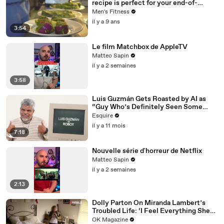
recipe is perfect for your end-of-
summer BBQ
Men's Fitness
il y a 9 ans
3:54
Le film Matchbox de AppleTV
Matteo Sapin
il y a 2 semaines
3:58
Luis Guzmán Gets Roasted by AI as
“Guy Who’s Definitely Seen Some
Things” | Esquire
Esquire
il y a 11 mois
7:18
Nouvelle série d'horreur de Netflix
Matteo Sapin
il y a 2 semaines
2:13
Dolly Parton On Miranda Lambert’s
Troubled Life: ‘I Feel Everything She
Writes’: Watch REELZ Doc
OK Magazine