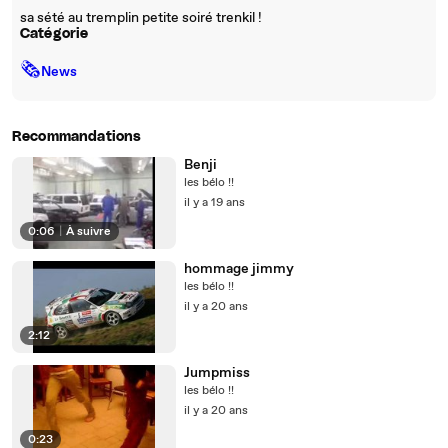
sa sété au tremplin petite soiré trenkil !
Catégorie
🗞
News
Recommandations
Benji
les bélo !!
il y a 19 ans
0:06
|
À suivre
hommage jimmy
les bélo !!
il y a 20 ans
2:12
Jumpmiss
les bélo !!
il y a 20 ans
0:23