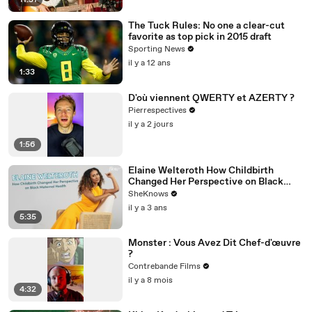
11:51
The Tuck Rules: No one a clear-cut
favorite as top pick in 2015 draft
Sporting News
il y a 12 ans
1:33
D'où viennent QWERTY et AZERTY ?
Pierrespectives
il y a 2 jours
1:56
Elaine Welteroth How Childbirth
Changed Her Perspective on Black
Maternal Health
SheKnows
il y a 3 ans
5:35
Monster : Vous Avez Dit Chef-d'œuvre
?
Contrebande Films
il y a 8 mois
4:32