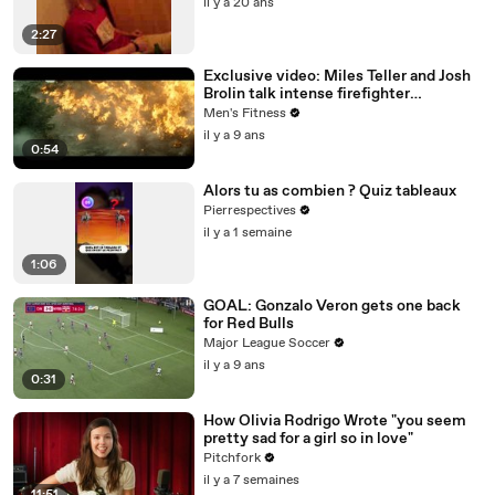
il y a 20 ans
2:27
Exclusive video: Miles Teller and Josh
Brolin talk intense firefighter
bootcamp for ‘Only the Brave’
Men's Fitness
il y a 9 ans
0:54
Alors tu as combien ? Quiz tableaux
Pierrespectives
il y a 1 semaine
1:06
GOAL: Gonzalo Veron gets one back
for Red Bulls
Major League Soccer
il y a 9 ans
0:31
How Olivia Rodrigo Wrote "you seem
pretty sad for a girl so in love"
Pitchfork
il y a 7 semaines