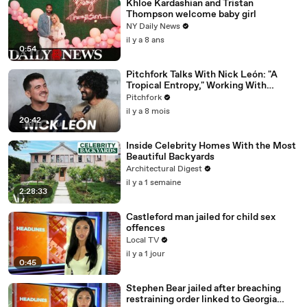
Khloe Kardashian and Tristan
Thompson welcome baby girl
NY Daily News
il y a 8 ans
0:54
Pitchfork Talks With Nick León: "A
Tropical Entropy," Working With
Rosalía & Going Solo
Pitchfork
il y a 8 mois
20:42
Inside Celebrity Homes With the Most
Beautiful Backyards
Architectural Digest
il y a 1 semaine
2:28:33
Castleford man jailed for child sex
offences
Local TV
il y a 1 jour
0:45
Stephen Bear jailed after breaching
restraining order linked to Georgia