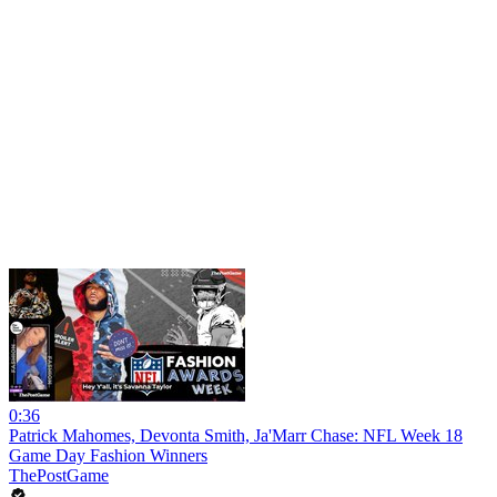
0:36
Patrick Mahomes, Devonta Smith, Ja'Marr Chase: NFL Week 18
Game Day Fashion Winners
ThePostGame