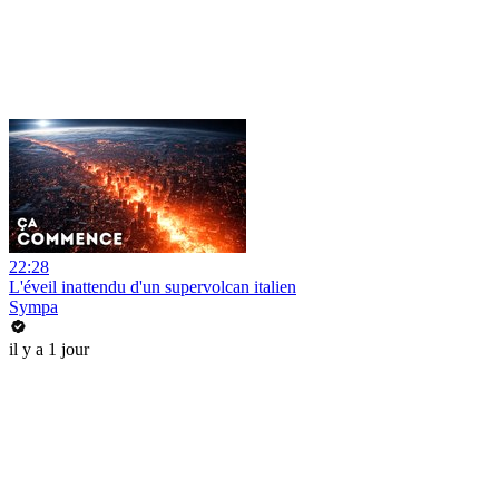
22:28
L'éveil inattendu d'un supervolcan italien
Sympa
il y a 1 jour