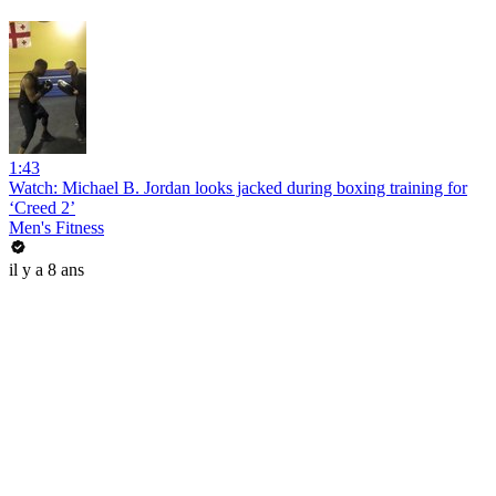
1:43
Watch: Michael B. Jordan looks jacked during boxing training for
‘Creed 2’
Men's Fitness
il y a 8 ans