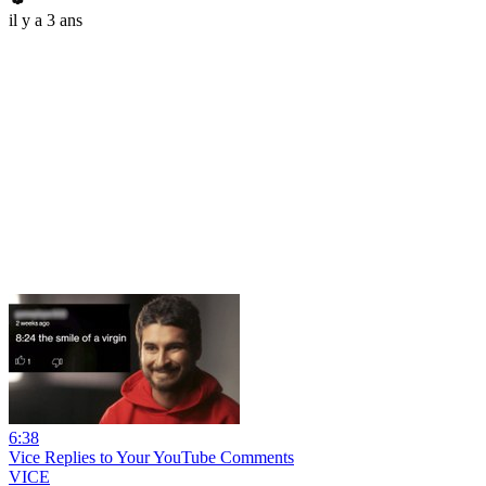
il y a 3 ans
6:38
Vice Replies to Your YouTube Comments
VICE