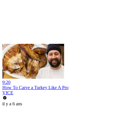
9:20
How To Carve a Turkey Like A Pro
VICE
il y a 6 ans