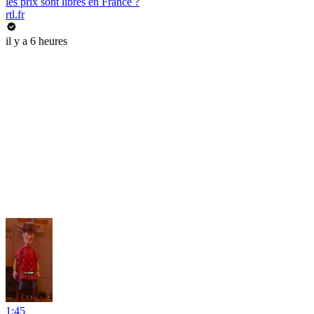
les prix sont libres en France ?
rtl.fr
il y a 6 heures
1:45