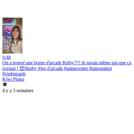
0:48
On a trouvé une borne d'arcade Kirby??? Je savais même pas que ça
existait ! 😍#kirby #jeu d'arcade #gamecenter #taitostation
#visitjapanfr
Kiwi Pinku
il y a 3 semaines