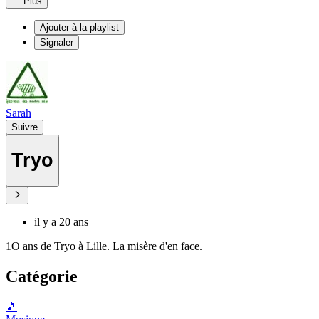
Plus
Ajouter à la playlist
Signaler
Sarah
Suivre
Tryo
il y a 20 ans
1O ans de Tryo à Lille. La misère d'en face.
Catégorie
🎵