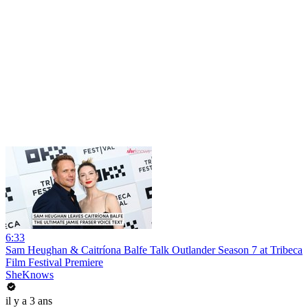
6:33
Sam Heughan & Caitríona Balfe Talk Outlander Season 7 at Tribeca
Film Festival Premiere
SheKnows
il y a 3 ans