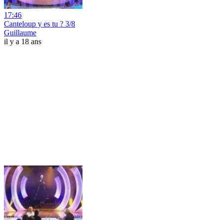
17:46
Canteloup y es tu ? 3/8
Guillaume
il y a 18 ans