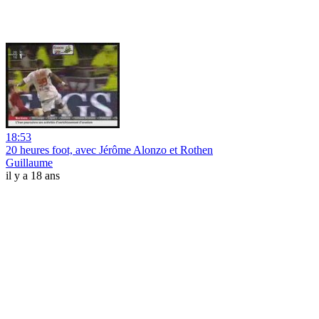
18:53
20 heures foot, avec Jérôme Alonzo et Rothen
Guillaume
il y a 18 ans