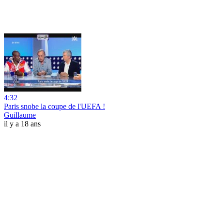
4:32
Paris snobe la coupe de l'UEFA !
Guillaume
il y a 18 ans