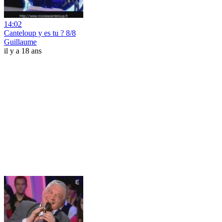
14:02
Canteloup y es tu ? 8/8
Guillaume
il y a 18 ans