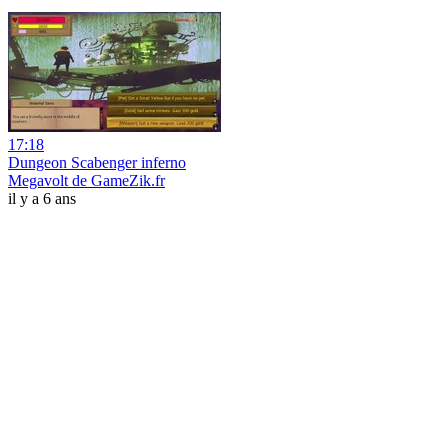
17:18
Dungeon Scabenger inferno
Megavolt de GameZik.fr
il y a 6 ans