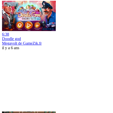
6:38
Doodle god
Megavolt de GameZik.fr
il y a 6 ans