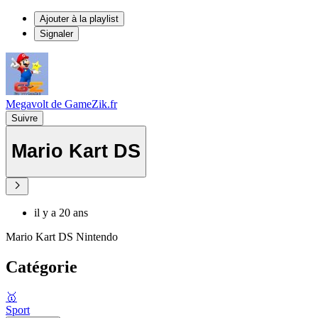
Ajouter à la playlist
Signaler
Megavolt de GameZik.fr
Suivre
Mario Kart DS
il y a 20 ans
Mario Kart DS Nintendo
Catégorie
🥇
Sport