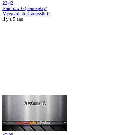
22:42
Rainbow 6 (Gameplay)
Megavolt de GameZik.fr
il y a 5 ans