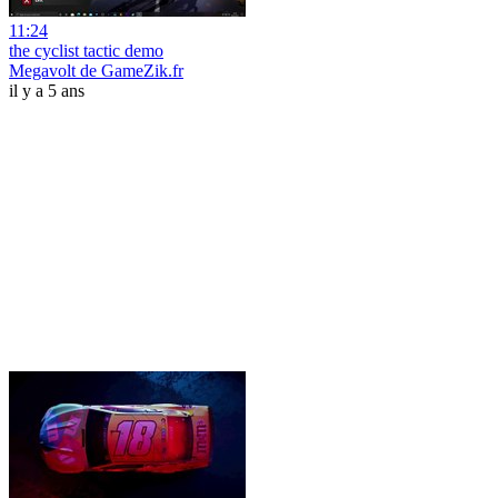
11:24
the cyclist tactic demo
Megavolt de GameZik.fr
il y a 5 ans