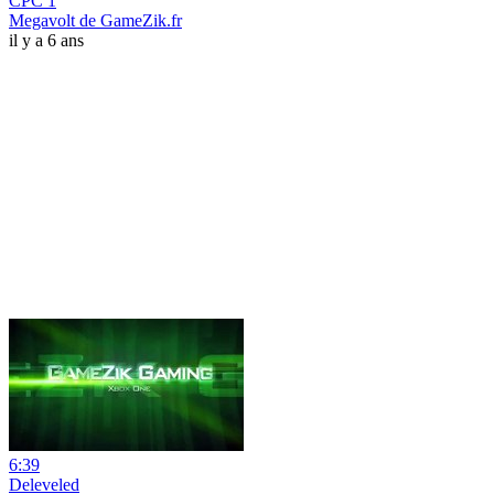
CPC 1
Megavolt de GameZik.fr
il y a 6 ans
6:39
Deleveled