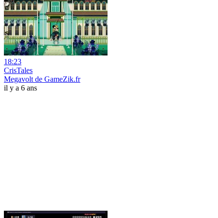
18:23
CrisTales
Megavolt de GameZik.fr
il y a 6 ans