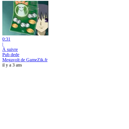
0:31
|
À suivre
Pub dede
Megavolt de GameZik.fr
il y a 3 ans