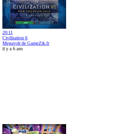
20:11
Civilisation 6
Megavolt de GameZik.fr
il y a 6 ans