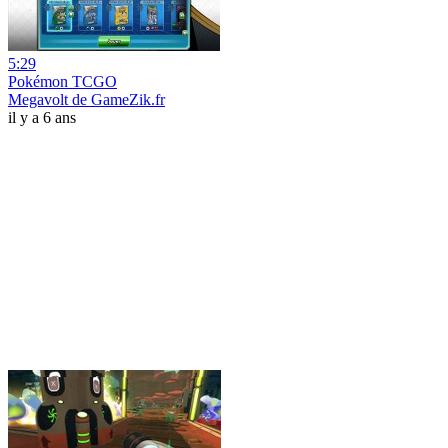
5:29
Pokémon TCGO
Megavolt de GameZik.fr
il y a 6 ans