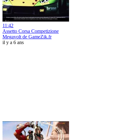
11:42
Assetto Corsa Competizione
Megavolt de GameZik.fr
il y a 6 ans