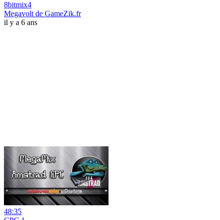
8bitmix4
Megavolt de GameZik.fr
il y a 6 ans
48:35