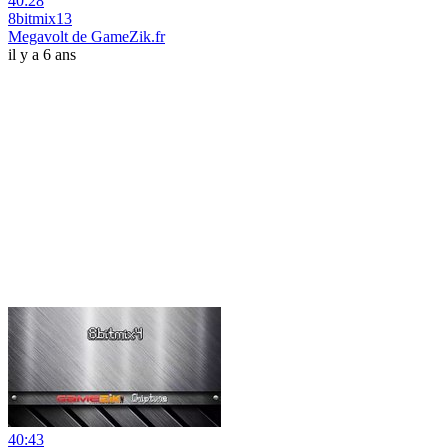
40:28
8bitmix13
Megavolt de GameZik.fr
il y a 6 ans
40:43