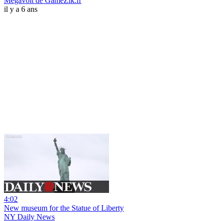
Megavolt de GameZik.fr
il y a 6 ans
4:02
New museum for the Statue of Liberty
NY Daily News