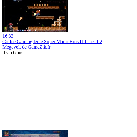
16:33
Coffee Gaming tente Super Mario Bros II 1.1 et 1.2
Megavolt de GameZik.fr
il y a 6 ans