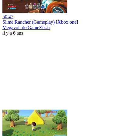
50:47
Slime Rancher (Gameplay) [Xbox one]
Megavolt de GameZik.fr
il y a 6 ans