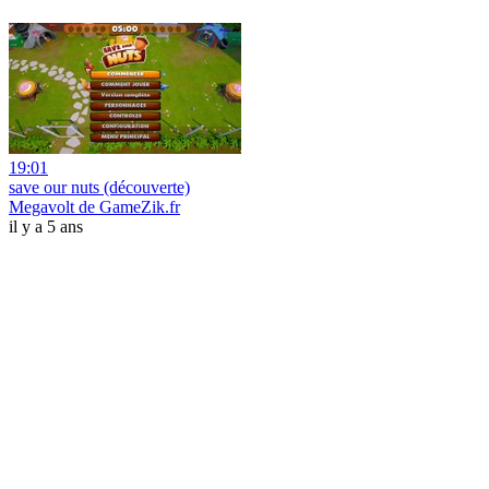
19:01
save our nuts (découverte)
Megavolt de GameZik.fr
il y a 5 ans