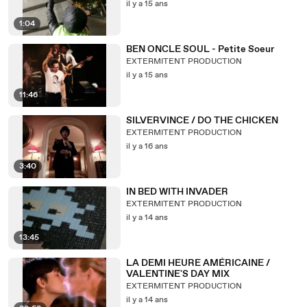
il y a 15 ans
1:04
BEN ONCLE SOUL - Petite Soeur
EXTERMITENT PRODUCTION
il y a 15 ans
11:46
SILVERVINCE / DO THE CHICKEN
EXTERMITENT PRODUCTION
il y a 16 ans
3:40
IN BED WITH INVADER
EXTERMITENT PRODUCTION
il y a 14 ans
13:45
LA DEMI HEURE AMÉRICAINE /
VALENTINE'S DAY MIX
EXTERMITENT PRODUCTION
il y a 14 ans