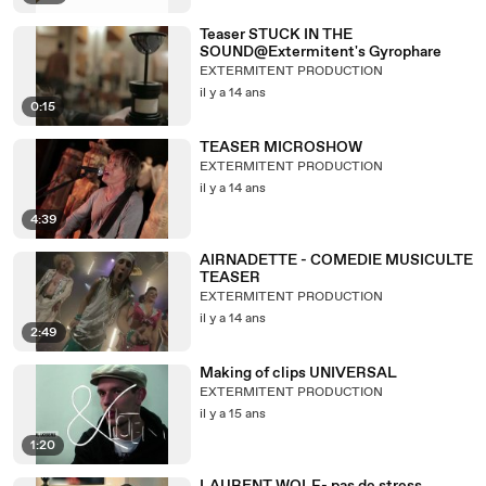
Teaser STUCK IN THE
SOUND@Extermitent's Gyrophare
EXTERMITENT PRODUCTION
il y a 14 ans
0:15
TEASER MICROSHOW
EXTERMITENT PRODUCTION
il y a 14 ans
4:39
AIRNADETTE - COMEDIE MUSICULTE
TEASER
EXTERMITENT PRODUCTION
il y a 14 ans
2:49
Making of clips UNIVERSAL
EXTERMITENT PRODUCTION
il y a 15 ans
1:20