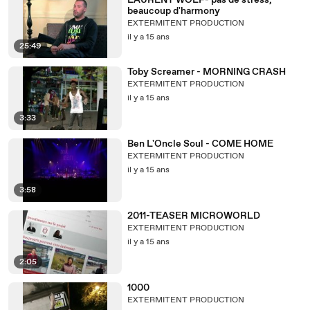
LAURENT WOLF- pas de stress,
beaucoup d'harmony
EXTERMITENT PRODUCTION
il y a 15 ans
25:49
Toby Screamer - MORNING CRASH
EXTERMITENT PRODUCTION
il y a 15 ans
3:33
Ben L'Oncle Soul - COME HOME
EXTERMITENT PRODUCTION
il y a 15 ans
3:58
2011-TEASER MICROWORLD
EXTERMITENT PRODUCTION
il y a 15 ans
2:05
1000
EXTERMITENT PRODUCTION