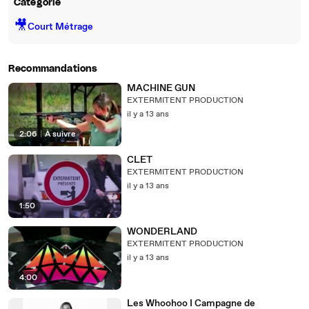
Catégorie
🎥
Court Métrage
Recommandations
MACHINE GUN
EXTERMITENT PRODUCTION
il y a 13 ans
2:06
|
À suivre
CLET
EXTERMITENT PRODUCTION
il y a 13 ans
1:50
WONDERLAND
EXTERMITENT PRODUCTION
il y a 13 ans
4:00
Les Whoohoo I Campagne de