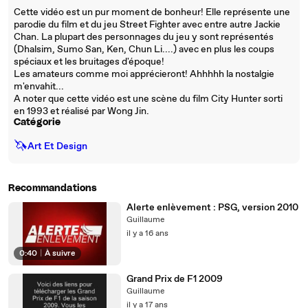
Cette vidéo est un pur moment de bonheur! Elle représente une
parodie du film et du jeu Street Fighter avec entre autre Jackie
Chan. La plupart des personnages du jeu y sont représentés
(Dhalsim, Sumo San, Ken, Chun Li....) avec en plus les coups
spéciaux et les bruitages d'époque!
Les amateurs comme moi apprécieront! Ahhhhh la nostalgie
m'envahit...
A noter que cette vidéo est une scène du film City Hunter sorti
en 1993 et réalisé par Wong Jin.
Catégorie
🦄
Art Et Design
Recommandations
Alerte enlèvement : PSG, version 2010
Guillaume
il y a 16 ans
0:40
|
À suivre
Grand Prix de F1 2009
Guillaume
il y a 17 ans