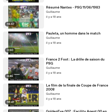
Résumé Nantes - PSG 11/06/1983
Guillaume
il y a 18 ans
19:57
Pauleta, un homme dans le match
Guillaume
il y a 18 ans
3:50
France 2 Foot : La drôle de saison du
PSG
Guillaume
il y a 18 ans
4:45
Le film de la finale de Coupe de France
2008
Guillaume
il y a 18 ans
16:41
GoldenEye 007 : Facility Agent 00 en