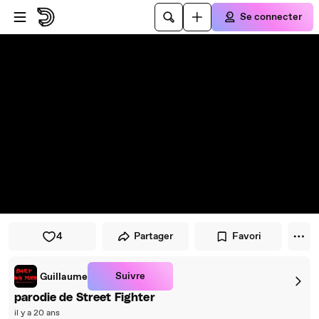
Passer au player
Passer au contenu principal
Se connecter
4
Partager
Favori
Suivre
Guillaume
parodie de Street Fighter
il y a 20 ans