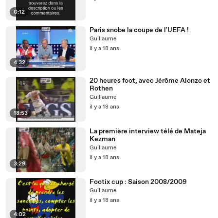
0:12
Paris snobe la coupe de l'UEFA !
Guillaume
il y a 18 ans
4:32
20 heures foot, avec Jérôme Alonzo et
Rothen
Guillaume
il y a 18 ans
18:53
La première interview télé de Mateja
Kezman
Guillaume
il y a 18 ans
3:29
Footix cup : Saison 2008/2009
Guillaume
il y a 18 ans
4:02