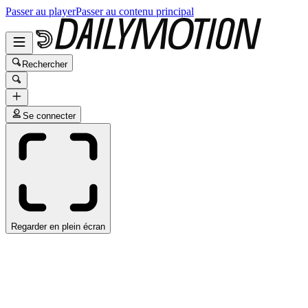
Passer au player
Passer au contenu principal
Rechercher
Se connecter
Regarder en plein écran