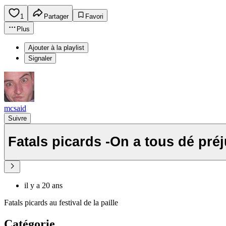
1
Partager
Favori
Plus
Ajouter à la playlist
Signaler
mcsaid
Suivre
Fatals picards -On a tous dé pré
il y a 20 ans
Fatals picards au festival de la paille
Catégorie