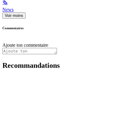
🗞
News
Voir moins
Commentaires
Ajoute ton commentaire
Recommandations