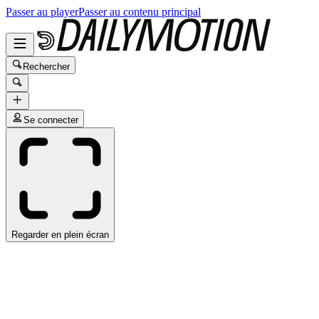
Passer au player
Passer au contenu principal
Rechercher
Se connecter
Regarder en plein écran