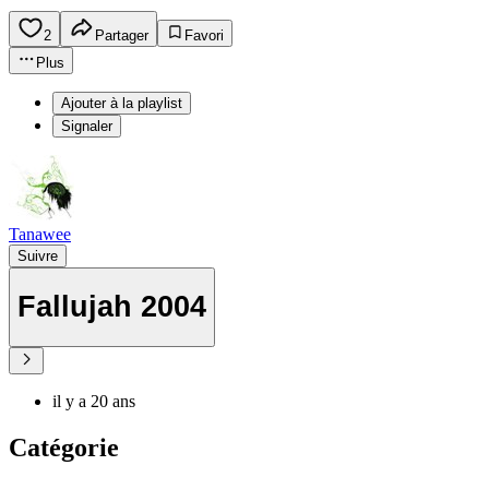
2
Partager
Favori
Plus
Ajouter à la playlist
Signaler
Tanawee
Suivre
Fallujah 2004
il y a 20 ans
Catégorie