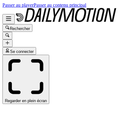
Passer au player
Passer au contenu principal
Rechercher
Se connecter
Regarder en plein écran