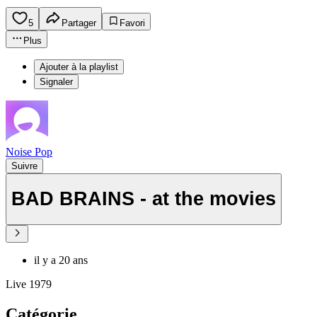
5
Partager
Favori
Plus
Ajouter à la playlist
Signaler
Noise Pop
Suivre
BAD BRAINS - at the movies
il y a 20 ans
Live 1979
Catégorie