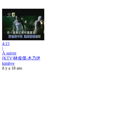
4:15
|
À suivre
[KTV]林俊傑-木乃伊
kimhye
il y a 18 ans