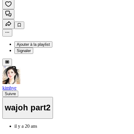
Ajouter à la playlist
Signaler
kimhye
Suivre
wajoh part2
il y a 20 ans