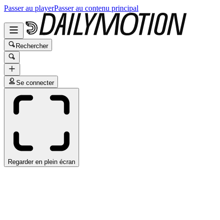
Passer au player
Passer au contenu principal
Rechercher
Se connecter
Regarder en plein écran