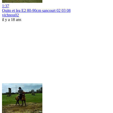
1:37
Quito et lea E2 80-90cm sancourt 02 03 08
vichnou02
il y a 18 ans