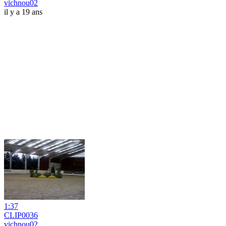
vichnou02
il y a 19 ans
1:37
CLIP0036
vichnou02