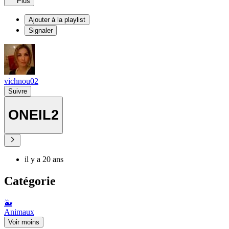
Plus
Ajouter à la playlist
Signaler
vichnou02
Suivre
ONEIL2
il y a 20 ans
Catégorie
🐳
Animaux
Voir moins