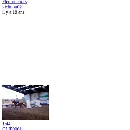
Fleuron cross
vichnou02
il y a 18 ans
1:44
CLIP0061