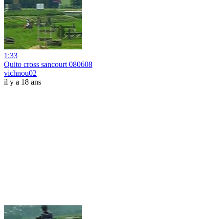
1:33
Quito cross sancourt 080608
vichnou02
il y a 18 ans