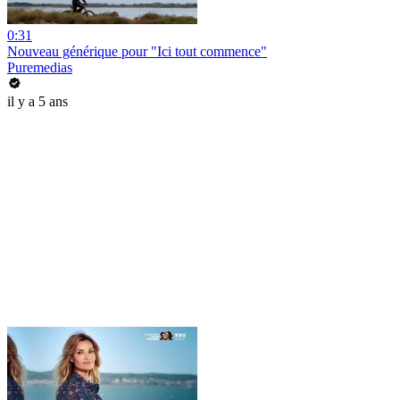
0:31
Nouveau générique pour "Ici tout commence"
Puremedias
il y a 5 ans