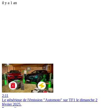
il y a 1 an
2:11
Le générique de l'émission "Automoto" sur TF1 le dimanche 2
février 2025.