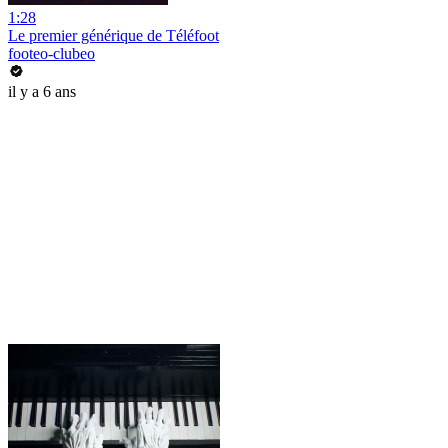
1:28
Le premier générique de Téléfoot
footeo-clubeo
il y a 6 ans