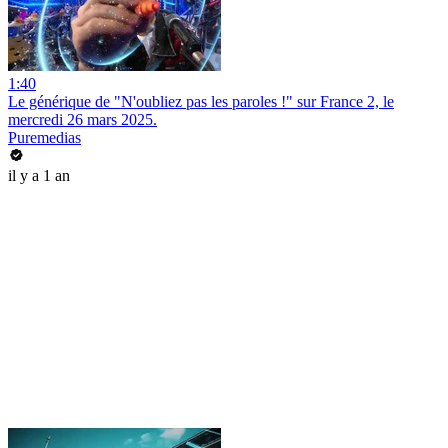
1:40
Le générique de "N'oubliez pas les paroles !" sur France 2, le
mercredi 26 mars 2025.
Puremedias
il y a 1 an