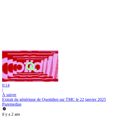
0:14
|
À suivre
Extrait du générique de Quotidien sur TMC le 22 janvier 2025
Puremedias
il y a 2 ans