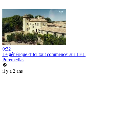
0:32
Le générique d''Ici tout commence' sur TF1.
Puremedias
il y a 2 ans