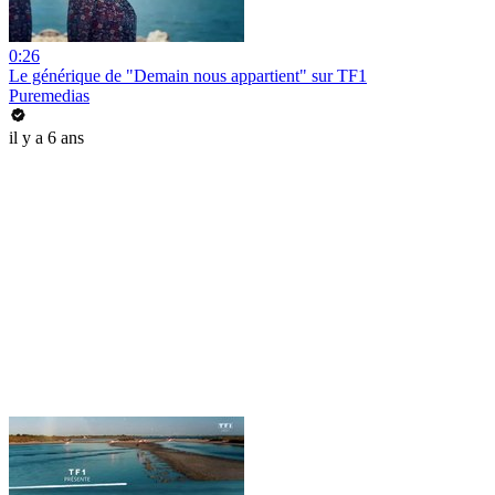
0:26
Le générique de "Demain nous appartient" sur TF1
Puremedias
il y a 6 ans