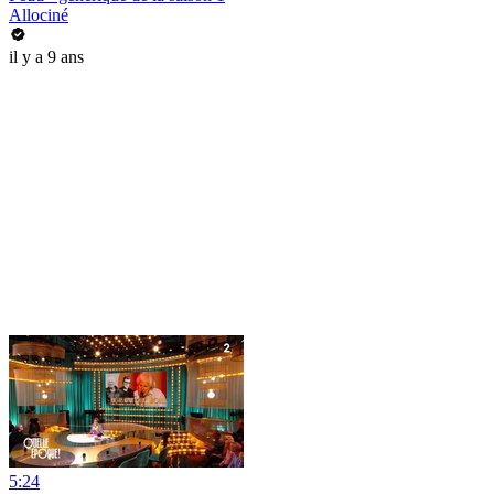
Allociné
il y a 9 ans
5:24