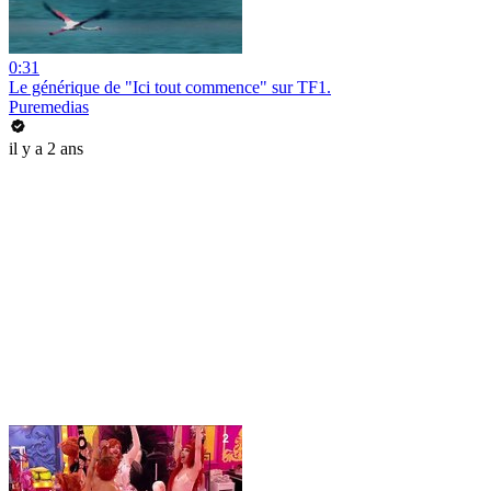
0:31
Le générique de "Ici tout commence" sur TF1.
Puremedias
il y a 2 ans