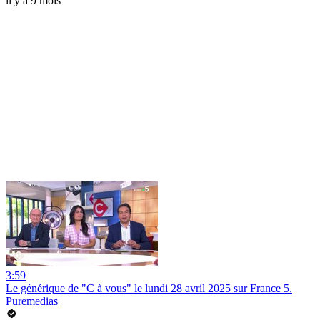
il y a 9 mois
3:59
Le générique de "C à vous" le lundi 28 avril 2025 sur France 5.
Puremedias