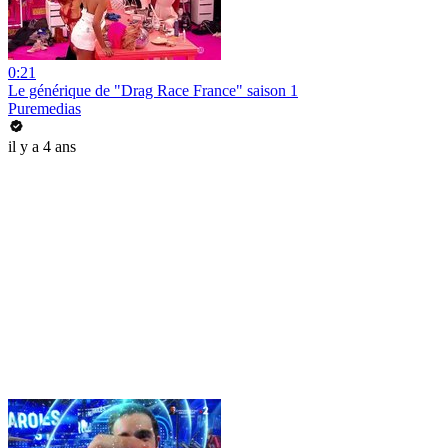
0:21
Le générique de "Drag Race France" saison 1
Puremedias
il y a 4 ans