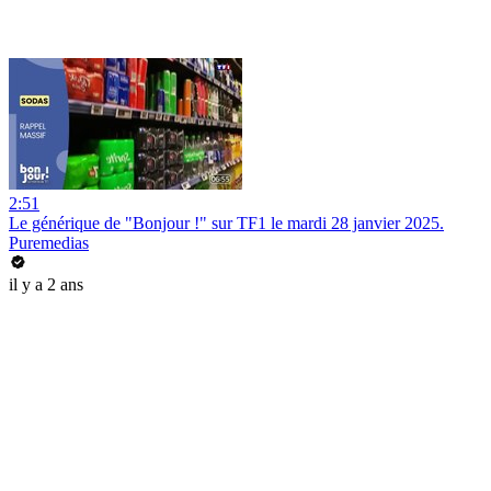
2:51
Le générique de "Bonjour !" sur TF1 le mardi 28 janvier 2025.
Puremedias
il y a 2 ans