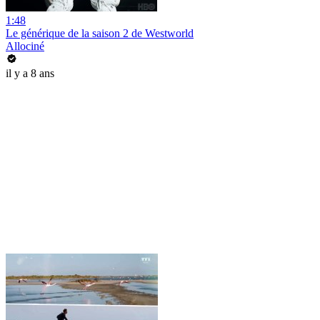
1:48
Le générique de la saison 2 de Westworld
Allociné
il y a 8 ans