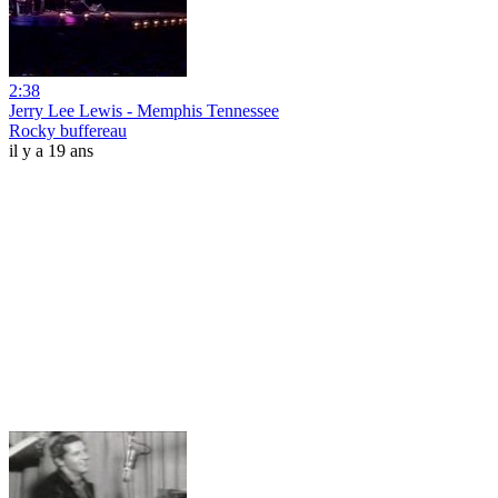
2:38
Jerry Lee Lewis - Memphis Tennessee
Rocky buffereau
il y a 19 ans