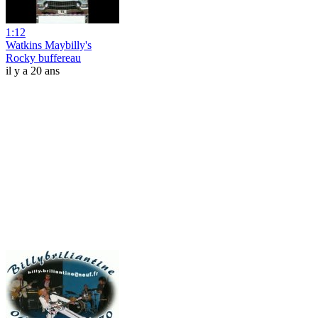
1:12
Watkins Maybilly's
Rocky buffereau
il y a 20 ans