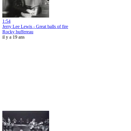
1:54
Jerry Lee Lewis - Great balls of fire
Rocky buffereau
il y a 19 ans