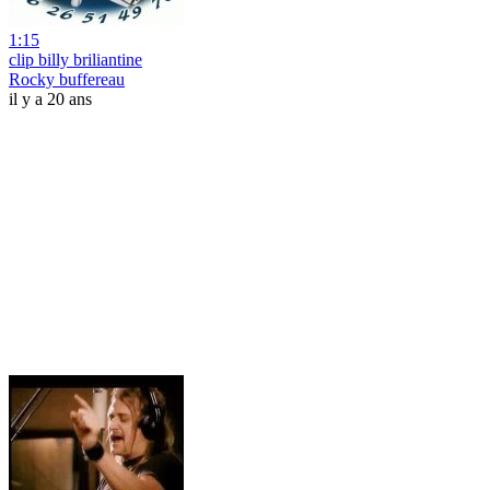
1:15
clip billy briliantine
Rocky buffereau
il y a 20 ans