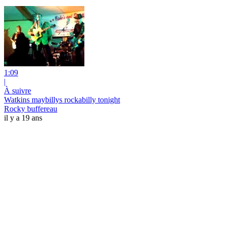
1:09
|
À suivre
Watkins maybillys rockabilly tonight
Rocky buffereau
il y a 19 ans