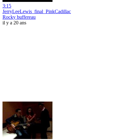
3:15
JerryLeeLewis_final_PinkCadillac
Rocky buffereau
il y a 20 ans