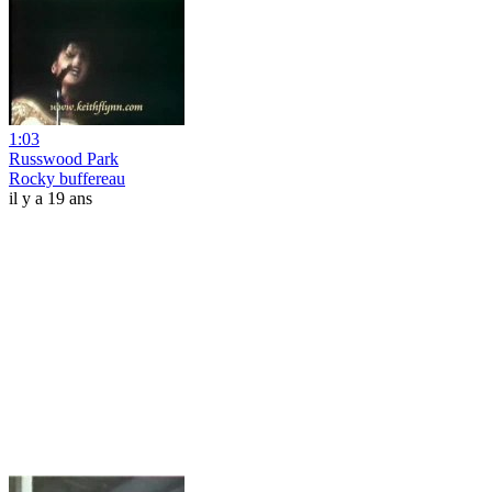
1:03
Russwood Park
Rocky buffereau
il y a 19 ans