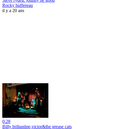
Steve rydell. johnny be good
Rocky buffereau
il y a 20 ans
0:28
Billy briliantine,victor&the grease cats