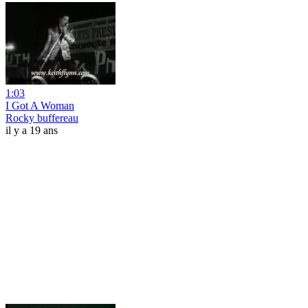
1:03
I Got A Woman
Rocky buffereau
il y a 19 ans