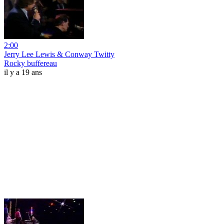
2:00
Jerry Lee Lewis & Conway Twitty
Rocky buffereau
il y a 19 ans