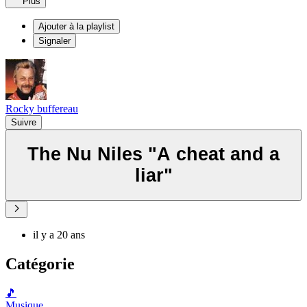
Plus
Ajouter à la playlist
Signaler
Rocky buffereau
Suivre
The Nu Niles "A cheat and a
liar"
il y a 20 ans
Catégorie
🎵
Musique