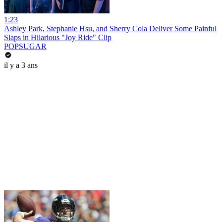
1:23
Ashley Park, Stephanie Hsu, and Sherry Cola Deliver Some Painful
Slaps in Hilarious "Joy Ride" Clip
POPSUGAR
il y a 3 ans