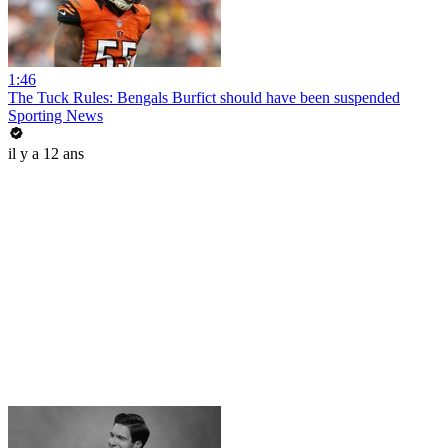
1:46
The Tuck Rules: Bengals Burfict should have been suspended
Sporting News
il y a 12 ans