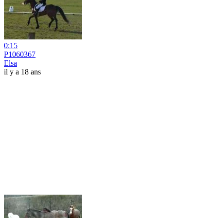
0:15
P1060367
Elsa
il y a 18 ans