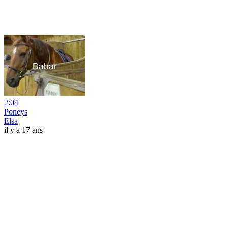
2:04
Poneys
Elsa
il y a 17 ans