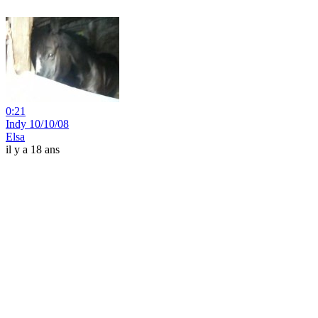
0:21
Indy 10/10/08
Elsa
il y a 18 ans