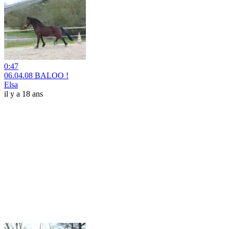
0:47
06.04.08 BALOO !
Elsa
il y a 18 ans