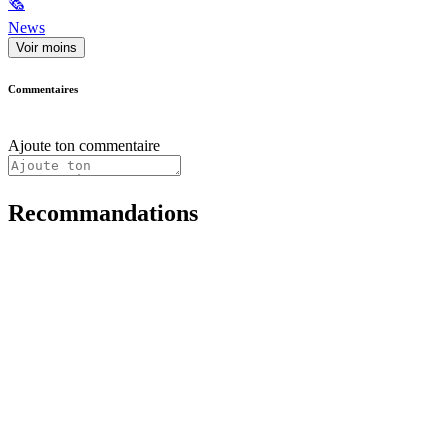
🗞
News
Voir moins
Commentaires
Ajoute ton commentaire
Recommandations