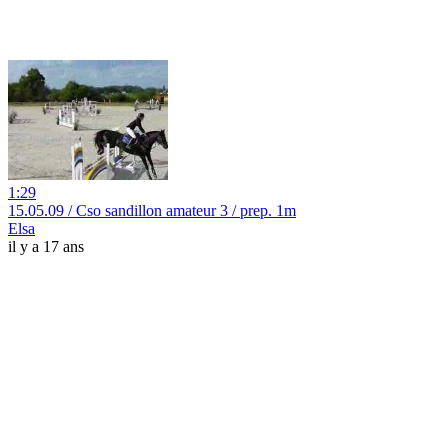
1:29
15.05.09 / Cso sandillon amateur 3 / prep. 1m
Elsa
il y a 17 ans