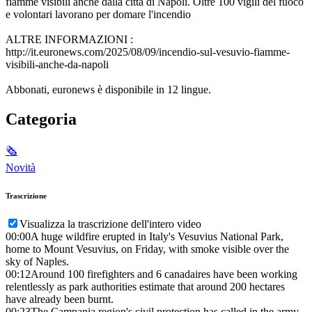
fiamme visibili anche dalla città di Napoli. Oltre 100 vigili del fuoco
e volontari lavorano per domare l'incendio
ALTRE INFORMAZIONI :
http://it.euronews.com/2025/08/09/incendio-sul-vesuvio-fiamme-
visibili-anche-da-napoli
Abbonati, euronews è disponibile in 12 lingue.
Categoria
🗞
Novità
Trascrizione
Visualizza la trascrizione dell'intero video
00:00
A huge wildfire erupted in Italy's Vesuvius National Park,
home to Mount Vesuvius, on Friday, with smoke visible over the
sky of Naples.
00:12
Around 100 firefighters and 6 canadaires have been working
relentlessly as park authorities estimate that around 200 hectares
have already been burnt.
00:23
The Campania region's civil protection has called in the army