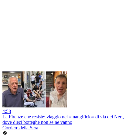
4:58
La Firenze che resiste: viaggio nel «mangificio» di via dei Neri,
dove dieci botteghe non se ne vanno
Corriere della Sera