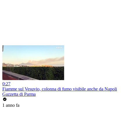
0:27
Fiamme sul Vesuvio, colonna di fumo visibile anche da Napoli
Gazzetta di Parma
1 anno fa