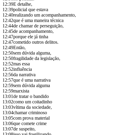
12:39
E detalhe,
12:39
policial que estava
12:40
realizando um acompanhamento,
12:42
que é uma maneira técnica
12:44
de chamar de perseguição,
12:45
de acompanhamento,
12:47
porque ele já tinha
12:47
cometido outros delitos.
12:49
Então,
12:50
sem dúvida alguma,
12:50
fragilidade da legislação,
12:52
mas essa
12:52
influência
12:56
da narrativa
12:57
que é uma narrativa
12:59
sem dúvida alguma
12:59
marxista
13:01
de tratar o bandido
13:02
como um coitadinho
13:03
vítima da sociedade,
13:04
chamar criminoso
13:05
com prova material
13:06
que comete crime
13:07
de suspeito,
13:08
isso vai fragilizando.