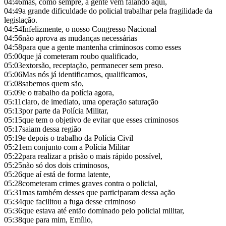
04:46
mas, como sempre, a gente vem falando aqui,
04:49
a grande dificuldade do policial trabalhar pela fragilidade da
legislação.
04:54
Infelizmente, o nosso Congresso Nacional
04:56
não aprova as mudanças necessárias
04:58
para que a gente mantenha criminosos como esses
05:00
que já cometeram roubo qualificado,
05:03
extorsão, receptação, permanecer sem preso.
05:06
Mas nós já identificamos, qualificamos,
05:08
sabemos quem são,
05:09
e o trabalho da polícia agora,
05:11
claro, de imediato, uma operação saturação
05:13
por parte da Polícia Militar,
05:15
que tem o objetivo de evitar que esses criminosos
05:17
saiam dessa região
05:19
e depois o trabalho da Polícia Civil
05:21
em conjunto com a Polícia Militar
05:22
para realizar a prisão o mais rápido possível,
05:25
não só dos dois criminosos,
05:26
que aí está de forma latente,
05:28
cometeram crimes graves contra o policial,
05:31
mas também desses que participaram dessa ação
05:34
que facilitou a fuga desse criminoso
05:36
que estava até então dominado pelo policial militar,
05:38
que para mim, Emílio,