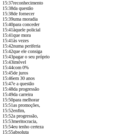
15:37
reconhecimento
15:38
da questão
15:38
de fornecer
15:39
uma moradia
15:40
para conceder
15:41
àquele policial
15:41
que mora
15:41
às vezes
15:42
numa periferia
15:42
que ele consiga
15:43
pagar o seu próprio
15:43
imóvel
15:44
com 0%
15:45
de juros
15:46
em 30 anos
15:47
e a questão
15:48
da progressão
15:49
da carreira
15:50
para melhorar
15:51
as promoções,
15:52
enfim,
15:52
a progressão,
15:53
meritocracia,
15:54
eu tenho certeza
15:55
absoluta