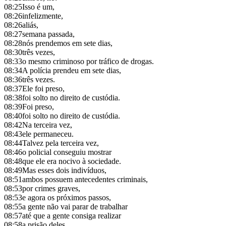
08:25
Isso é um,
08:26
infelizmente,
08:26
aliás,
08:27
semana passada,
08:28
nós prendemos em sete dias,
08:30
três vezes,
08:33
o mesmo criminoso por tráfico de drogas.
08:34
A polícia prendeu em sete dias,
08:36
três vezes.
08:37
Ele foi preso,
08:38
foi solto no direito de custódia.
08:39
Foi preso,
08:40
foi solto no direito de custódia.
08:42
Na terceira vez,
08:43
ele permaneceu.
08:44
Talvez pela terceira vez,
08:46
o policial conseguiu mostrar
08:48
que ele era nocivo à sociedade.
08:49
Mas esses dois indivíduos,
08:51
ambos possuem antecedentes criminais,
08:53
por crimes graves,
08:53
e agora os próximos passos,
08:55
a gente não vai parar de trabalhar
08:57
até que a gente consiga realizar
08:58
a prisão deles.