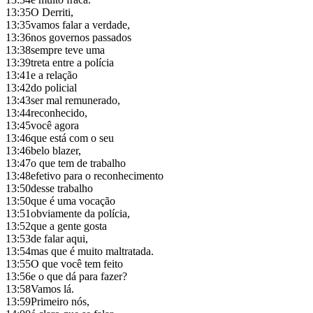
13:35
O Derriti,
13:35
vamos falar a verdade,
13:36
nos governos passados
13:38
sempre teve uma
13:39
treta entre a polícia
13:41
e a relação
13:42
do policial
13:43
ser mal remunerado,
13:44
reconhecido,
13:45
você agora
13:46
que está com o seu
13:46
belo blazer,
13:47
o que tem de trabalho
13:48
efetivo para o reconhecimento
13:50
desse trabalho
13:50
que é uma vocação
13:51
obviamente da polícia,
13:52
que a gente gosta
13:53
de falar aqui,
13:54
mas que é muito maltratada.
13:55
O que você tem feito
13:56
e o que dá para fazer?
13:58
Vamos lá.
13:59
Primeiro nós,