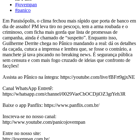
#jovempan
#panico
Em Paraisópolis, o clima fechou mais rápido que porta de banco em
dia de assalto! PM leva tiro no pescoço, tem a arma roubada e o
criminoso, com ficha mais gorda que lista de promessas de
campanha, ainda é chamado de “suspeito”. Enquanto isso,
Guilherme Derrite chega no Pânico mandando a real: dá os detalhes
da caçada, cutuca a imprensa e lembra que, se fosse o contrário, a
manchete já tava piscando no breaking news. É segurança pública
sem censura e com mais fogo cruzado de ideias que confronto de
facções!
Assista ao Pânico na íntegra: https://youtube.com/live/fBFrt9gjxNE
Canal WhatsApp Entretê:
https://whatsapp.com/channel/0029VaeCbOCDjiOZ3gtYeh3R
Baixe o app Panflix: https://www.panflix.com.br/
Inscreva-se no nosso canal:
http://www.youtube.com/panicojovempan
Entre no nosso site:
http://jovempan.com.br/