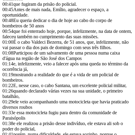
00:41
que fugiram da prisão do policial.
00:45
Antes de mais nada, Emílio, agradecer o espaço, a
oportunidade.
00:48
Eu queria dedicar o dia de hoje ao cabo do corpo de
bombeiros de 50 anos
00:54
que foi enterrado hoje, porque, infelizmente, na data de ontem,
faleceu também no cumprimento das suas missões.
01:00
É o cabo Valdeci Bezerra, de 51 anos, que, infelizmente, não
vai passar o dia dos pais de domingo com seus três filhos.
01:08
Participou de um salvamento de uma pessoa numa caixa
d'água na região de São José dos Campos
01:14
e, infelizmente, veio a falecer após uma queda no término da
ocorrência já,
01:19
mostrando a realidade do que é a vida de um policial de
bombeiros.
01:22
E, nesse caso, o cabo Santana, um excelente policial militar,
01:26
quando declarado várias vezes na sua unidade, o primeiro
batalhão,
01:29
ele veio acompanhando uma motocicleta que havia praticado
diversos roubos
01:33
e essa motocicleta fugiu para dentro da comunidade de
Paraisópolis
01:38
e ele realizou a prisão desse indivíduo, ele estava ali sob o
poder do policial,
01:41
porém, numa dificuldade, ele estava sozinho, porque o