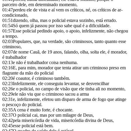
parceiro dele, em determinado momento,
01:47
perdeu ele de vista e aí vem os críticos, né, os críticos de ar-
condicionado,
01:51
dizendo, olha, mas o policial estava sozinho, está errado.
01:54
Só quem já passou por isso sabe qual é a dificuldade.
01:57
Esse policial pedindo apoio, o apoio, infelizmente, não chegou
a tempo.
02:03
Populares, que, na verdade, são criminosos, tanto quanto esse
criminoso,
02:07
de nome Cauã, de 19 anos, falando, olha, solta ele, é morador,
é trabalhador
02:13
e não é trabalhador coisa nenhuma.
02:16
E, para mim, morador que tenta atirar um criminoso preso em
flagrante da mão do policial
02:20
é coautor, é criminoso também.
02:23
Infelizmente, ele conseguiu levantar, se desvencilhar
02:26
e o policial, no campo de visão que ele tinha ali no momento,
02:29
ele não viu que o criminoso sacou a arma
02:31
e, infelizmente, efetou um disparo de arma de fogo que atinge
o pescoço do policial.
02:35
A cena é muito forte, é chocante.
02:37
O policial cai, mas por um milagre de Deus,
02:42
pela misericórdia de vida, misericórdia divina de Deus,
02:45
esse policial está bem.
02:47
O quadro de saúde dele é estável.