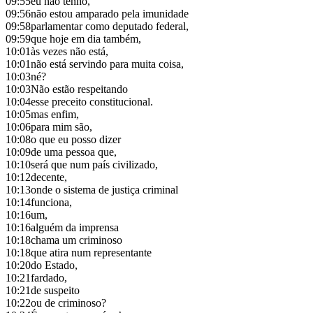
09:55
eu não tenho,
09:56
não estou amparado pela imunidade
09:58
parlamentar como deputado federal,
09:59
que hoje em dia também,
10:01
às vezes não está,
10:01
não está servindo para muita coisa,
10:03
né?
10:03
Não estão respeitando
10:04
esse preceito constitucional.
10:05
mas enfim,
10:06
para mim são,
10:08
o que eu posso dizer
10:09
de uma pessoa que,
10:10
será que num país civilizado,
10:12
decente,
10:13
onde o sistema de justiça criminal
10:14
funciona,
10:16
um,
10:16
alguém da imprensa
10:18
chama um criminoso
10:18
que atira num representante
10:20
do Estado,
10:21
fardado,
10:21
de suspeito
10:22
ou de criminoso?