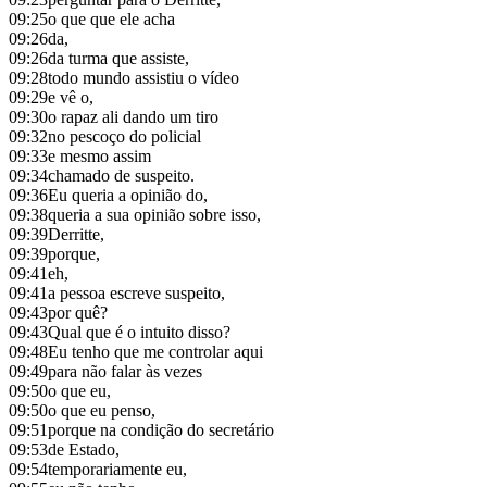
09:25
o que que ele acha
09:26
da,
09:26
da turma que assiste,
09:28
todo mundo assistiu o vídeo
09:29
e vê o,
09:30
o rapaz ali dando um tiro
09:32
no pescoço do policial
09:33
e mesmo assim
09:34
chamado de suspeito.
09:36
Eu queria a opinião do,
09:38
queria a sua opinião sobre isso,
09:39
Derritte,
09:39
porque,
09:41
eh,
09:41
a pessoa escreve suspeito,
09:43
por quê?
09:43
Qual que é o intuito disso?
09:48
Eu tenho que me controlar aqui
09:49
para não falar às vezes
09:50
o que eu,
09:50
o que eu penso,
09:51
porque na condição do secretário
09:53
de Estado,
09:54
temporariamente eu,