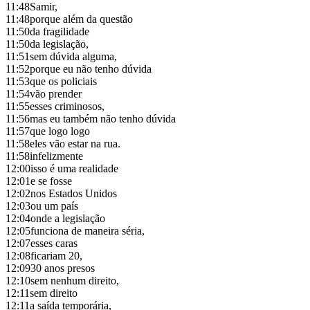
11:48
Samir,
11:48
porque além da questão
11:50
da fragilidade
11:50
da legislação,
11:51
sem dúvida alguma,
11:52
porque eu não tenho dúvida
11:53
que os policiais
11:54
vão prender
11:55
esses criminosos,
11:56
mas eu também não tenho dúvida
11:57
que logo logo
11:58
eles vão estar na rua.
11:58
infelizmente
12:00
isso é uma realidade
12:01
e se fosse
12:02
nos Estados Unidos
12:03
ou um país
12:04
onde a legislação
12:05
funciona de maneira séria,
12:07
esses caras
12:08
ficariam 20,
12:09
30 anos presos
12:10
sem nenhum direito,
12:11
sem direito
12:11
a saída temporária,