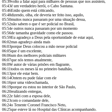
05:39
volto a falar aqui para milhares de pessoas que nos assistem,
05:43
é um verdadeiro herói, o Cabo Santana.
05:46
Então quem está criticando,
05:48
dizendo, olha, ele deveria ter feito isso, aquilo,
05:50
muitos nunca passaram por uma situação dessa,
05:52
não sabem o que é ser policial no Brasil,
05:54
e outros nunca passaram por um momento
05:56
de tamanha gravidade como ele passou.
05:59
Eu agradeço a Deus pela oportunidade de estar aqui,
06:02
mas agradeço ainda mais
06:03
porque Deus colocou a mão nesse policial
06:05
que é um excelente,
06:06
um dos melhores policiais militares
06:07
que nós temos atualmente,
06:09
é autor de várias prisões em flagrante,
06:11
todos os meses lá no primeiro batalhão,
06:13
por ele estar bem.
06:14
Ontem eu pude falar com ele
06:16
por uma videochamada,
06:19
porque eu estou no interior de São Paulo,
06:20
realizando entregas,
06:22
e falei com a esposa dele,
06:23
com o comandante dele,
06:24
o Tenente Coronel Francisco Neto,
06:25
que esteve lá no Hospital das Clínicas acompanhando.