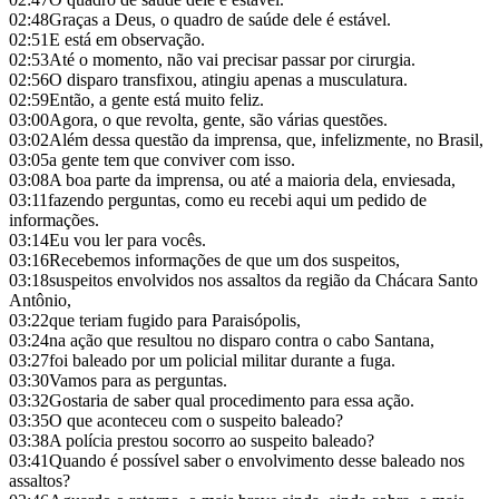
02:48
Graças a Deus, o quadro de saúde dele é estável.
02:51
E está em observação.
02:53
Até o momento, não vai precisar passar por cirurgia.
02:56
O disparo transfixou, atingiu apenas a musculatura.
02:59
Então, a gente está muito feliz.
03:00
Agora, o que revolta, gente, são várias questões.
03:02
Além dessa questão da imprensa, que, infelizmente, no Brasil,
03:05
a gente tem que conviver com isso.
03:08
A boa parte da imprensa, ou até a maioria dela, enviesada,
03:11
fazendo perguntas, como eu recebi aqui um pedido de
informações.
03:14
Eu vou ler para vocês.
03:16
Recebemos informações de que um dos suspeitos,
03:18
suspeitos envolvidos nos assaltos da região da Chácara Santo
Antônio,
03:22
que teriam fugido para Paraisópolis,
03:24
na ação que resultou no disparo contra o cabo Santana,
03:27
foi baleado por um policial militar durante a fuga.
03:30
Vamos para as perguntas.
03:32
Gostaria de saber qual procedimento para essa ação.
03:35
O que aconteceu com o suspeito baleado?
03:38
A polícia prestou socorro ao suspeito baleado?
03:41
Quando é possível saber o envolvimento desse baleado nos
assaltos?