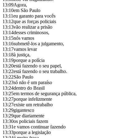
13:09
Agora,
13:10
em São Paulo
13:11
eu garanto para vocês
13:12
que as forças policiais
13:13
vão realizar a prisão
13:14
desses criminosos,
13:15
nós vamos
13:16
submetê-los a julgamento,
13:17
vamos levar
13:18
à justiça,
13:19
porque a polícia
13:20
está fazendo o seu papel,
13:22
está fazendo o seu trabalho.
13:22
São Paulo
13:23
só não é um paraíso
13:24
dentro do Brasil
13:25
em termos de segurança pública,
13:27
porque infelizmente
13:27
existe um retrabalho
13:29
gigantesco
13:29
que diariamente
13:30
os policiais fazem
13:31
e vamos continuar fazendo
13:33
porque a legislação
13:34
é muito fraca.