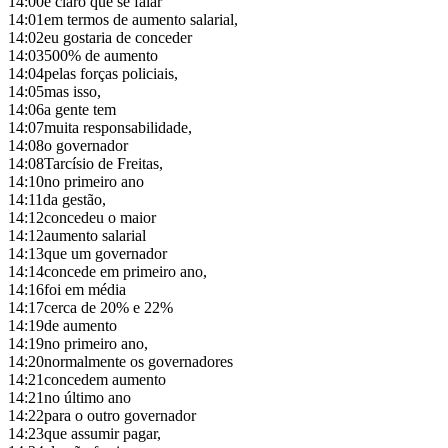
14:00
é claro que se falar
14:01
em termos de aumento salarial,
14:02
eu gostaria de conceder
14:03
500% de aumento
14:04
pelas forças policiais,
14:05
mas isso,
14:06
a gente tem
14:07
muita responsabilidade,
14:08
o governador
14:08
Tarcísio de Freitas,
14:10
no primeiro ano
14:11
da gestão,
14:12
concedeu o maior
14:12
aumento salarial
14:13
que um governador
14:14
concede em primeiro ano,
14:16
foi em média
14:17
cerca de 20% e 22%
14:19
de aumento
14:19
no primeiro ano,
14:20
normalmente os governadores
14:21
concedem aumento
14:21
no último ano
14:22
para o outro governador
14:23
que assumir pagar,