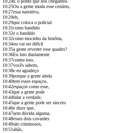
10:24
É o ponto que nós chegamos.
10:25
Ou a gente muda esse cenário,
10:27
essa narrativa,
10:29
eh,
10:29
que coloca o policial
10:31
como bandido
10:32
e o bandido
10:32
como mocinho da história,
10:34
ou vai ser difícil
10:35
a gente reverter esse quadro?
10:36
Eu luto diariamente
10:37
contra isso,
10:37
vocês sabem,
10:38
e eu agradeço
10:39
porque a gente ainda
10:40
tem esses espaços,
10:42
espaços como esse,
10:43
que a gente pode
10:44
falar a verdade,
10:45
que a gente pode ser sincero
10:46
e dizer que,
10:47
sem dúvida alguma,
10:48
esses dois covardes
10:49
são criminosos,
10:51
aliás,