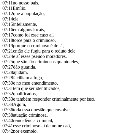
07:11
no nosso país,
07:11
Emílio,
07:12
que a população,
07:14
ela,
07:15
infelizmente,
07:16
em alguns locais,
07:17
como foi esse caso aí,
07:18
torce para o criminoso,
07:19
porque o criminoso é de lá,
07:21
então ele fugiu para o reduto dele,
07:24
e aí esses pseudo moradores,
07:25
que são tão criminosos quanto eles,
07:27
dão guarida,
07:28
ajudam,
07:28
facilitam a fuga,
07:30
e no meu entendimento,
07:31
tem que ser identificados,
07:32
qualificados,
07:33
e também responder criminalmente por isso.
07:34
Agora,
07:36
toda essa questão que envolve,
07:38
atuação criminosa,
07:40
reincidência criminal,
07:41
esse criminoso aí de nome caô,
07:42
por exemplo,