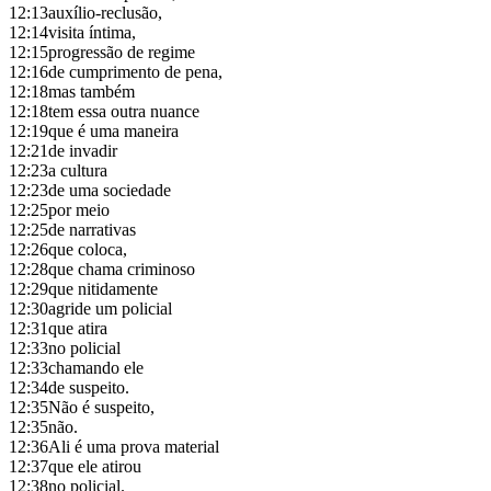
12:13
auxílio-reclusão,
12:14
visita íntima,
12:15
progressão de regime
12:16
de cumprimento de pena,
12:18
mas também
12:18
tem essa outra nuance
12:19
que é uma maneira
12:21
de invadir
12:23
a cultura
12:23
de uma sociedade
12:25
por meio
12:25
de narrativas
12:26
que coloca,
12:28
que chama criminoso
12:29
que nitidamente
12:30
agride um policial
12:31
que atira
12:33
no policial
12:33
chamando ele
12:34
de suspeito.
12:35
Não é suspeito,
12:35
não.
12:36
Ali é uma prova material
12:37
que ele atirou
12:38
no policial.