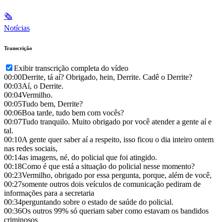
🗞
Notícias
Transcrição
Exibir transcrição completa do vídeo
00:00
Derrite, tá aí? Obrigado, hein, Derrite. Cadê o Derrite?
00:03
Aí, o Derrite.
00:04
Vermilho.
00:05
Tudo bem, Derrite?
00:06
Boa tarde, tudo bem com vocês?
00:07
Tudo tranquilo. Muito obrigado por você atender a gente aí e
tal.
00:10
A gente quer saber aí a respeito, isso ficou o dia inteiro ontem
nas redes sociais,
00:14
as imagens, né, do policial que foi atingido.
00:18
Como é que está a situação do policial nesse momento?
00:23
Vermilho, obrigado por essa pergunta, porque, além de você,
00:27
somente outros dois veículos de comunicação pediram de
informações para a secretaria
00:34
perguntando sobre o estado de saúde do policial.
00:36
Os outros 99% só queriam saber como estavam os bandidos
criminosos