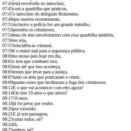
07:43
está envolvido no latrocínio,
07:45
com a quadrilha que praticou,
07:47
o latrocínio do delegado Belarmino,
07:49
que morreu recentemente,
07:51
inclusive a polícia fez um grande trabalho,
07:53
prendeu os criminosos,
07:54
mas ele tem envolvimento com essa quadrilha também,
07:56
ou seja,
07:57
reincidência criminal,
07:59
é o maior mal para a segurança pública,
08:00
no nosso país hoje em dia,
08:01
e tem que combater isso,
08:02
mas até que isso aconteça,
08:05
temos que levar para a justiça,
08:07
tanto os dois que praticaram o crime,
08:09
quanto esses que facilitaram a fuga dos criminosos.
08:12
E o que vai acontecer com eles agora?
08:14
Ele tem 19 anos o que atirou?
08:17
19 anos,
08:18
já foi preso por roubo,
08:20
por extorsão.
08:21
E já tem passagem,
08:23
como todos, né?
08:24
Já,
08:25
ambos, né?