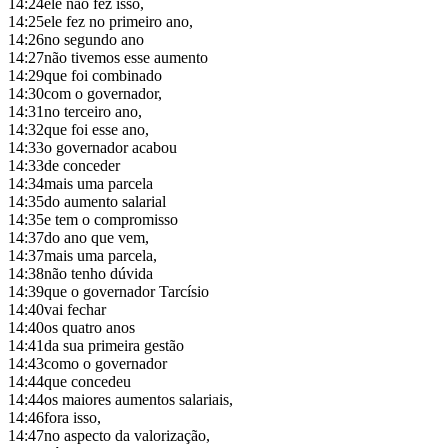
14:24
ele não fez isso,
14:25
ele fez no primeiro ano,
14:26
no segundo ano
14:27
não tivemos esse aumento
14:29
que foi combinado
14:30
com o governador,
14:31
no terceiro ano,
14:32
que foi esse ano,
14:33
o governador acabou
14:33
de conceder
14:34
mais uma parcela
14:35
do aumento salarial
14:35
e tem o compromisso
14:37
do ano que vem,
14:37
mais uma parcela,
14:38
não tenho dúvida
14:39
que o governador Tarcísio
14:40
vai fechar
14:40
os quatro anos
14:41
da sua primeira gestão
14:43
como o governador
14:44
que concedeu
14:44
os maiores aumentos salariais,
14:46
fora isso,
14:47
no aspecto da valorização,