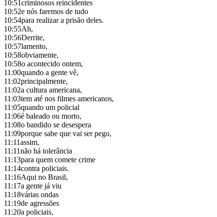
10:51
criminosos reincidentes
10:52
e nós faremos de tudo
10:54
para realizar a prisão deles.
10:55
Ah,
10:56
Derrite,
10:57
lamento,
10:58
obviamente,
10:58
o acontecido ontem,
11:00
quando a gente vê,
11:02
principalmente,
11:02
a cultura americana,
11:03
tem até nos filmes americanos,
11:05
quando um policial
11:06
é baleado ou morto,
11:08
o bandido se desespera
11:09
porque sabe que vai ser pego,
11:11
assim,
11:11
não há tolerância
11:13
para quem comete crime
11:14
contra policiais.
11:16
Aqui no Brasil,
11:17
a gente já viu
11:18
várias ondas
11:19
de agressões
11:20
a policiais,