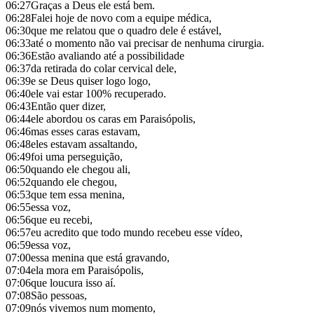
06:27
Graças a Deus ele está bem.
06:28
Falei hoje de novo com a equipe médica,
06:30
que me relatou que o quadro dele é estável,
06:33
até o momento não vai precisar de nenhuma cirurgia.
06:36
Estão avaliando até a possibilidade
06:37
da retirada do colar cervical dele,
06:39
e se Deus quiser logo logo,
06:40
ele vai estar 100% recuperado.
06:43
Então quer dizer,
06:44
ele abordou os caras em Paraisópolis,
06:46
mas esses caras estavam,
06:48
eles estavam assaltando,
06:49
foi uma perseguição,
06:50
quando ele chegou ali,
06:52
quando ele chegou,
06:53
que tem essa menina,
06:55
essa voz,
06:56
que eu recebi,
06:57
eu acredito que todo mundo recebeu esse vídeo,
06:59
essa voz,
07:00
essa menina que está gravando,
07:04
ela mora em Paraisópolis,
07:06
que loucura isso aí.
07:08
São pessoas,
07:09
nós vivemos num momento,