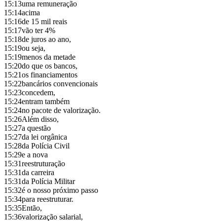
15:13
uma remuneração
15:14
acima
15:16
de 15 mil reais
15:17
vão ter 4%
15:18
de juros ao ano,
15:19
ou seja,
15:19
menos da metade
15:20
do que os bancos,
15:21
os financiamentos
15:22
bancários convencionais
15:23
concedem,
15:24
entram também
15:24
no pacote de valorização.
15:26
Além disso,
15:27
a questão
15:27
da lei orgânica
15:28
da Polícia Civil
15:29
e a nova
15:31
reestruturação
15:31
da carreira
15:31
da Polícia Militar
15:32
é o nosso próximo passo
15:34
para reestruturar.
15:35
Então,
15:36
valorização salarial,