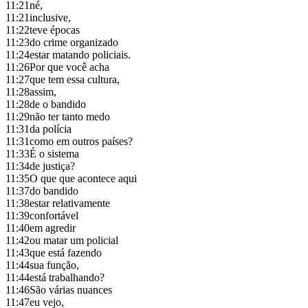
11:21
né,
11:21
inclusive,
11:22
teve épocas
11:23
do crime organizado
11:24
estar matando policiais.
11:26
Por que você acha
11:27
que tem essa cultura,
11:28
assim,
11:28
de o bandido
11:29
não ter tanto medo
11:31
da polícia
11:31
como em outros países?
11:33
É o sistema
11:34
de justiça?
11:35
O que que acontece aqui
11:37
do bandido
11:38
estar relativamente
11:39
confortável
11:40
em agredir
11:42
ou matar um policial
11:43
que está fazendo
11:44
sua função,
11:44
está trabalhando?
11:46
São várias nuances
11:47
eu vejo,