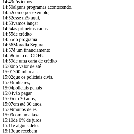
14:49
nós temos
14:50
alguns programas acontecendo,
14:52
como por exemplo,
14:52
esse mês aqui,
14:53
vamos lançar
14:54
as primeiras cartas
14:55
de crédito
14:55
do programa
14:56
Moradia Segura,
14:57
é um financiamento
14:58
direto da CDHU
14:59
de uma carta de crédito
15:00
no valor de até
15:01
300 mil reais
15:02
que os policiais civis,
15:03
militares,
15:04
policiais penais
15:04
vão pagar
15:05
em 30 anos,
15:07
em até 30 anos,
15:09
muitos deles
15:09
com uma taxa
15:10
de 0% de juros
15:11
e alguns deles
15:13
que recebem