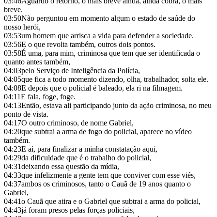
03:46
Aguardo o retorno, o mais breve ainda, ainda cobra, o mais
breve.
03:50
Não perguntou em momento algum o estado de saúde do
nosso herói,
03:53
um homem que arrisca a vida para defender a sociedade.
03:56
E o que revolta também, outros dois pontos.
03:58
É uma, para mim, criminosa que tem que ser identificada o
quanto antes também,
04:03
pelo Serviço de Inteligência da Polícia,
04:05
que fica a todo momento dizendo, olha, trabalhador, solta ele.
04:08
E depois que o policial é baleado, ela ri na filmagem.
04:11
E fala, foge, foge.
04:13
Então, estava ali participando junto da ação criminosa, no meu
ponto de vista.
04:17
O outro criminoso, de nome Gabriel,
04:20
que subtrai a arma de fogo do policial, aparece no vídeo
também.
04:23
E aí, para finalizar a minha constatação aqui,
04:29
da dificuldade que é o trabalho do policial,
04:31
deixando essa questão da mídia,
04:33
que infelizmente a gente tem que conviver com esse viés,
04:37
ambos os criminosos, tanto o Cauã de 19 anos quanto o
Gabriel,
04:41
o Cauã que atira e o Gabriel que subtrai a arma do policial,
04:43
já foram presos pelas forças policiais,