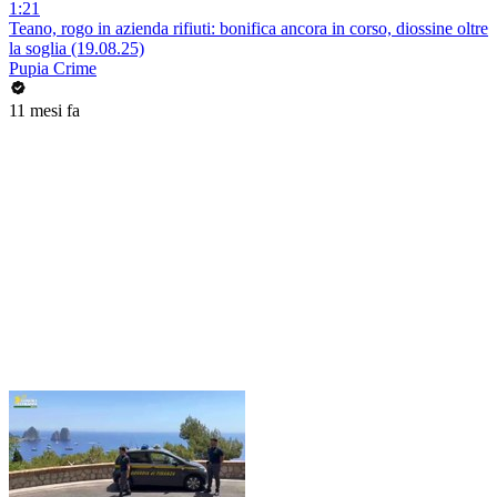
1:21
Teano, rogo in azienda rifiuti: bonifica ancora in corso, diossine oltre
la soglia (19.08.25)
Pupia Crime
11 mesi fa