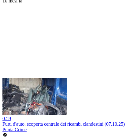
10 mesi fa
0:59
Furti d'auto, scoperta centrale dei ricambi clandestini (07.10.25)
Pupia Crime