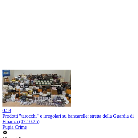
0:59
Prodotti "tarocchi" e irregolari su bancarelle: stretta della Guardia di
Finanza (07.10.25)
Pupia Crime