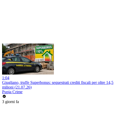
1:04
Giugliano, truffe Superbonus: sequestrati crediti fiscali per oltre 14,5
milioni (21.07.26)
Pupia Crime
3 giorni fa