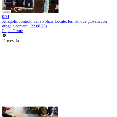
0:31
Afragola, controlli della Polizia Locale: fermati due giovani con
droga e contanti (22.08.25)
Pupia Crime
11 mesi fa