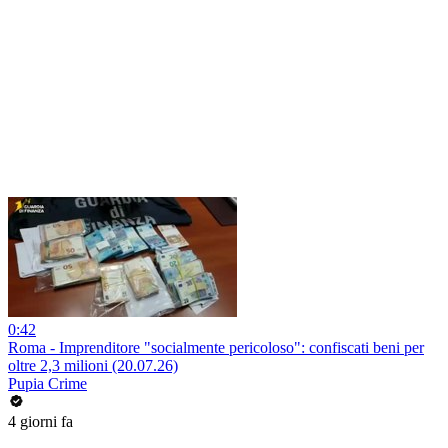
0:42
Roma - Imprenditore "socialmente pericoloso": confiscati beni per
oltre 2,3 milioni (20.07.26)
Pupia Crime
4 giorni fa