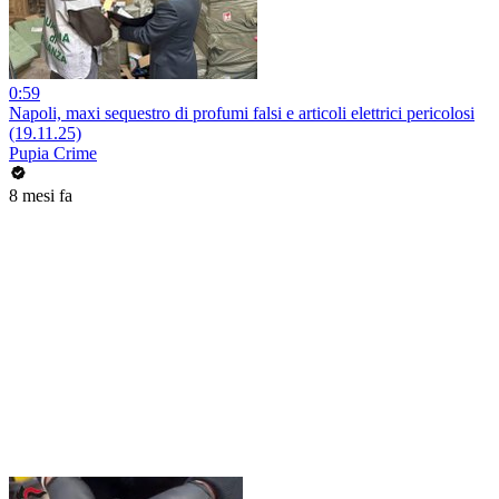
0:59
Napoli, maxi sequestro di profumi falsi e articoli elettrici pericolosi
(19.11.25)
Pupia Crime
8 mesi fa