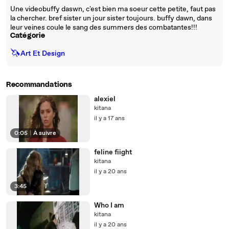
Une videobuffy daswn, c'est bien ma soeur cette petite, faut pas
la chercher. bref sister un jour sister toujours. buffy dawn, dans
leur veines coule le sang des summers des combatantes!!!
Catégorie
🦄
Art Et Design
Recommandations
alexiel
kitana
il y a 17 ans
0:05
|
À suivre
feline fiight
kitana
il y a 20 ans
3:45
Who I am
kitana
il y a 20 ans