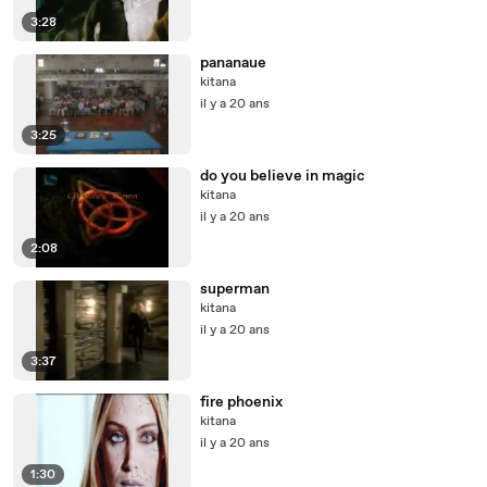
3:28
pananaue
kitana
il y a 20 ans
3:25
do you believe in magic
kitana
il y a 20 ans
2:08
superman
kitana
il y a 20 ans
3:37
fire phoenix
kitana
il y a 20 ans
1:30