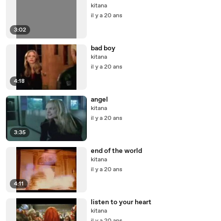
kitana
il y a 20 ans
3:02
bad boy
kitana
il y a 20 ans
4:18
angel
kitana
il y a 20 ans
3:35
end of the world
kitana
il y a 20 ans
4:11
listen to your heart
kitana