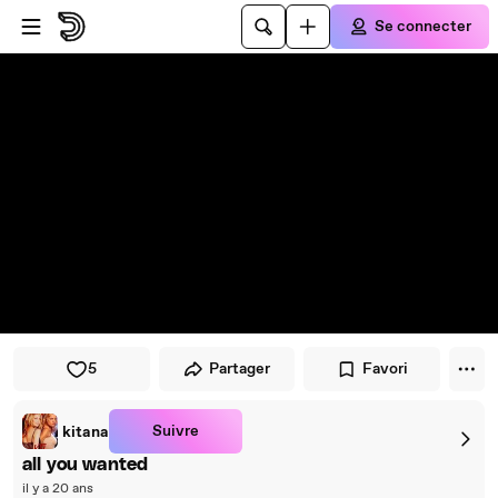
Passer au player
Passer au contenu principal
Se connecter
5
Partager
Favori
Suivre
kitana
all you wanted
il y a 20 ans