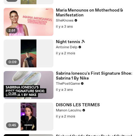
Maria Menounos on Motherhood &
Manifestation
SheKnows
il y a 3 ans
2:51
Night tennis 🎾
Antoine Delp
il y a 2 mois
0:09
Sabrina Ionescu's First Signature Shoe:
Sabrina 1 By Nike
ThePostGame
il y a 3 ans
0:38
DISONS LES TERMES
Manon Leculnu
il y a 2 mois
0:45