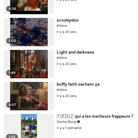
il y a 20 ans
4:34
scoobydoo
kitana
il y a 20 ans
1:00
Light and darkness
kitana
il y a 20 ans
1:44
buffy faith zachem ya
kitana
il y a 20 ans
4:07
🇫🇷🇩🇿 qui a les meilleurs frappeurs ?
Sacha Borg
il y a 1 semaine
1:55