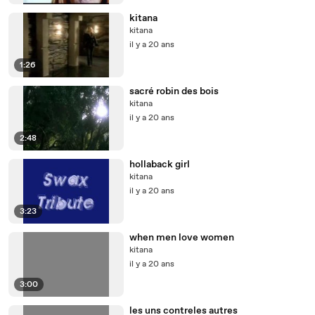
kitana
kitana
il y a 20 ans
1:26
sacré robin des bois
kitana
il y a 20 ans
2:48
hollaback girl
kitana
il y a 20 ans
3:23
when men love women
kitana
il y a 20 ans
3:00
les uns contreles autres