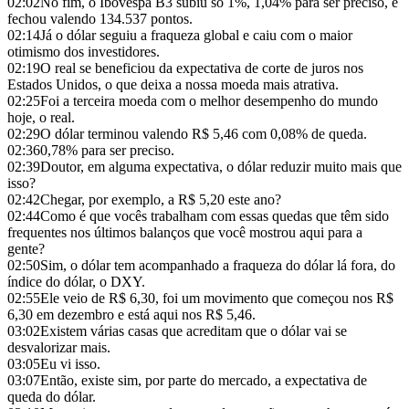
02:02
No fim, o Ibovespa B3 subiu só 1%, 1,04% para ser preciso, e
fechou valendo 134.537 pontos.
02:14
Já o dólar seguiu a fraqueza global e caiu com o maior
otimismo dos investidores.
02:19
O real se beneficiou da expectativa de corte de juros nos
Estados Unidos, o que deixa a nossa moeda mais atrativa.
02:25
Foi a terceira moeda com o melhor desempenho do mundo
hoje, o real.
02:29
O dólar terminou valendo R$ 5,46 com 0,08% de queda.
02:36
0,78% para ser preciso.
02:39
Doutor, em alguma expectativa, o dólar reduzir muito mais que
isso?
02:42
Chegar, por exemplo, a R$ 5,20 este ano?
02:44
Como é que vocês trabalham com essas quedas que têm sido
frequentes nos últimos balanços que você mostrou aqui para a
gente?
02:50
Sim, o dólar tem acompanhado a fraqueza do dólar lá fora, do
índice do dólar, o DXY.
02:55
Ele veio de R$ 6,30, foi um movimento que começou nos R$
6,30 em dezembro e está aqui nos R$ 5,46.
03:02
Existem várias casas que acreditam que o dólar vai se
desvalorizar mais.
03:05
Eu vi isso.
03:07
Então, existe sim, por parte do mercado, a expectativa de
queda do dólar.