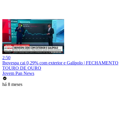
2:50
Ibovespa cai 0,29% com exterior e Galípolo | FECHAMENTO
TOURO DE OURO
Jovem Pan News
há 8 meses