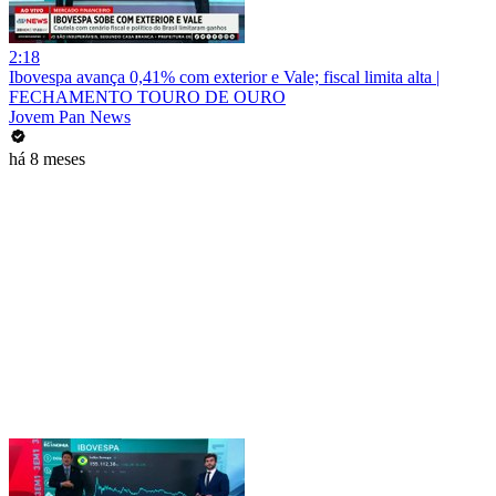
2:18
Ibovespa avança 0,41% com exterior e Vale; fiscal limita alta |
FECHAMENTO TOURO DE OURO
Jovem Pan News
há 8 meses