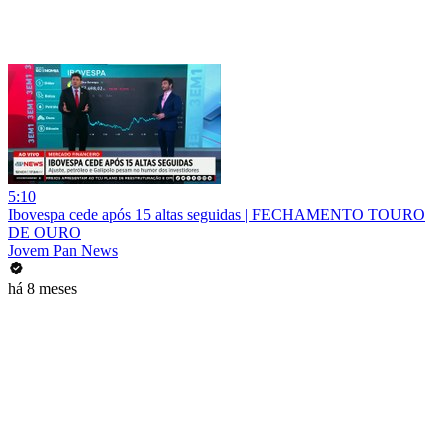
5:10
Ibovespa cede após 15 altas seguidas | FECHAMENTO TOURO
DE OURO
Jovem Pan News
há 8 meses