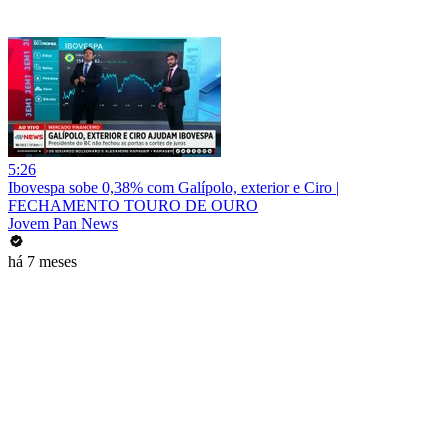
5:26
Ibovespa sobe 0,38% com Galípolo, exterior e Ciro |
FECHAMENTO TOURO DE OURO
Jovem Pan News
há 7 meses