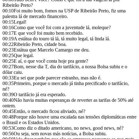
Ribeirão Preto?
00:10
Foi muito bom, fomos na USP de Ribeirão Preto, fiz uma
palestra lá de mercado financeiro.
00:15
Legal!
00:16
Como que você foi com a juventude lá, moleque?
00:17
E que você foi muito bem recebido.
00:19
A estátua do touro tá lá, tá muito legal, tá linda lá.
00:22
Ribeirão Preto, cidade boa.
00:23
Estátua que Marcelo Camargo me deu.
00:25
Que legal.
00:25
E aí, o que você conta hoje pra gente?
00:27
Bom, nesse dia T, dia do tarifácio, a nossa Bolsa subiu e o
dólar caiu.
00:33
Eu sei que pode parecer estranho, mas não é.
00:35
Primeiro, porque o mercado já tinha precificado o tarifácio,
né?
00:39
O tarifácio já era esperado.
00:40
Não havia muitas esperanças de reverter as tarifas de 50% até
ontem.
00:45
Então, o mercado ficou aliviado, né?
00:48
Porque não houve uma escalada nas tensões diplomáticas entre
o Brasil e os Estados Unidos.
00:53
Como diz o ditado americano, no news, good news, né?
00:56
Ou seja, sem novas más notícias, a Bolsa subiu.