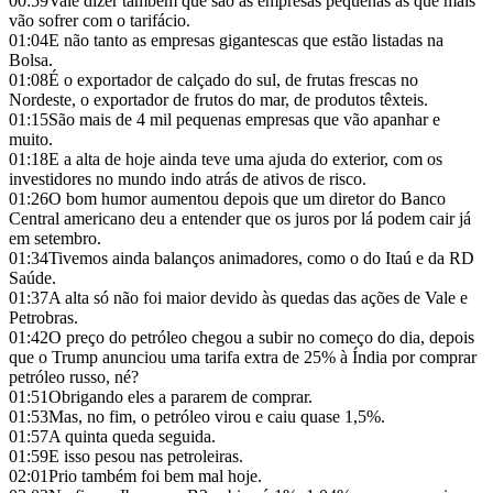
00:59
Vale dizer também que são as empresas pequenas as que mais
vão sofrer com o tarifácio.
01:04
E não tanto as empresas gigantescas que estão listadas na
Bolsa.
01:08
É o exportador de calçado do sul, de frutas frescas no
Nordeste, o exportador de frutos do mar, de produtos têxteis.
01:15
São mais de 4 mil pequenas empresas que vão apanhar e
muito.
01:18
E a alta de hoje ainda teve uma ajuda do exterior, com os
investidores no mundo indo atrás de ativos de risco.
01:26
O bom humor aumentou depois que um diretor do Banco
Central americano deu a entender que os juros por lá podem cair já
em setembro.
01:34
Tivemos ainda balanços animadores, como o do Itaú e da RD
Saúde.
01:37
A alta só não foi maior devido às quedas das ações de Vale e
Petrobras.
01:42
O preço do petróleo chegou a subir no começo do dia, depois
que o Trump anunciou uma tarifa extra de 25% à Índia por comprar
petróleo russo, né?
01:51
Obrigando eles a pararem de comprar.
01:53
Mas, no fim, o petróleo virou e caiu quase 1,5%.
01:57
A quinta queda seguida.
01:59
E isso pesou nas petroleiras.
02:01
Prio também foi bem mal hoje.