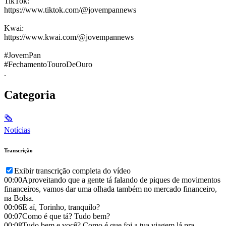
TikTok:
https://www.tiktok.com/@jovempannews
Kwai:
https://www.kwai.com/@jovempannews
#JovemPan
#FechamentoTouroDeOuro
.
Categoria
🗞
Notícias
Transcrição
Exibir transcrição completa do vídeo
00:00
Aproveitando que a gente tá falando de piques de movimentos
financeiros, vamos dar uma olhada também no mercado financeiro,
na Bolsa.
00:06
E aí, Torinho, tranquilo?
00:07
Como é que tá? Tudo bem?
00:08
Tudo bem e você? Como é que foi a tua viagem lá pra