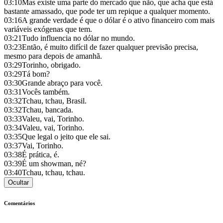
03:10
Mas existe uma parte do mercado que não, que acha que está
bastante amassado, que pode ter um repique a qualquer momento.
03:16
A grande verdade é que o dólar é o ativo financeiro com mais
variáveis exógenas que tem.
03:21
Tudo influencia no dólar no mundo.
03:23
Então, é muito difícil de fazer qualquer previsão precisa,
mesmo para depois de amanhã.
03:29
Torinho, obrigado.
03:29
Tá bom?
03:30
Grande abraço para você.
03:31
Vocês também.
03:32
Tchau, tchau, Brasil.
03:32
Tchau, bancada.
03:33
Valeu, vai, Torinho.
03:34
Valeu, vai, Torinho.
03:35
Que legal o jeito que ele sai.
03:37
Vai, Torinho.
03:38
É prática, é.
03:39
É um showman, né?
03:40
Tchau, tchau, tchau.
Ocultar
Comentários