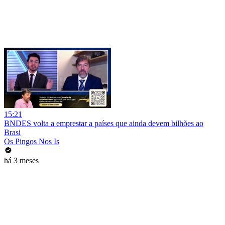
15:21
BNDES volta a emprestar a países que ainda devem bilhões ao
Brasi
Os Pingos Nos Is
há 3 meses