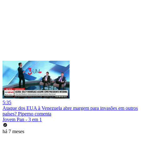
5:35
Ataque dos EUA à Venezuela abre margem para invasões em outros
países? Piperno comenta
Jovem Pan - 3 em 1
há 7 meses