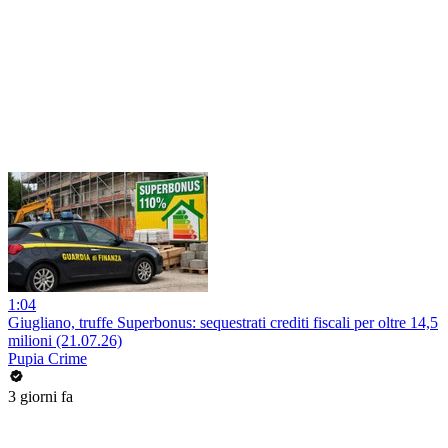
1:04
Giugliano, truffe Superbonus: sequestrati crediti fiscali per oltre 14,5
milioni (21.07.26)
Pupia Crime
3 giorni fa