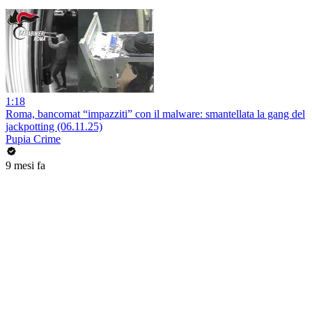
1:18
Roma, bancomat “impazziti” con il malware: smantellata la gang del
jackpotting (06.11.25)
Pupia Crime
9 mesi fa