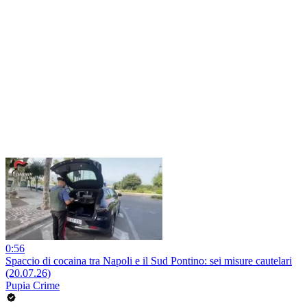
0:56
Spaccio di cocaina tra Napoli e il Sud Pontino: sei misure cautelari
(20.07.26)
Pupia Crime