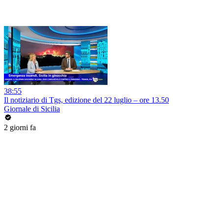
38:55
Il notiziario di Tgs, edizione del 22 luglio – ore 13.50
Giornale di Sicilia
2 giorni fa