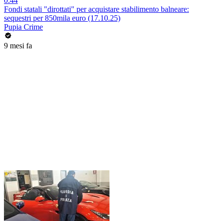
0:44
Fondi statali "dirottati" per acquistare stabilimento balneare:
sequestri per 850mila euro (17.10.25)
Pupia Crime
9 mesi fa