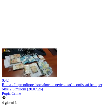
0:42
Roma - Imprenditore "socialmente pericoloso": confiscati beni per
oltre 2,3 milioni (20.07.26)
Pupia Crime
4 giorni fa