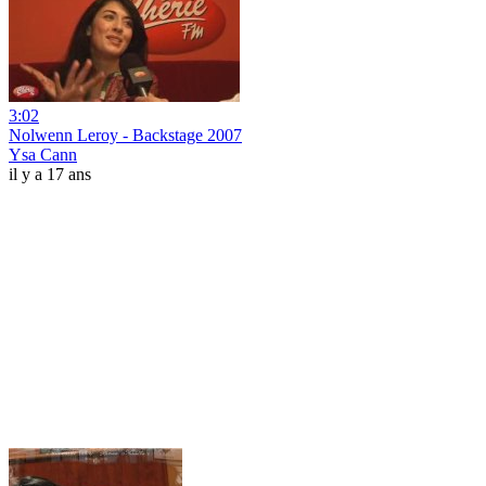
3:02
Nolwenn Leroy - Backstage 2007
Ysa Cann
il y a 17 ans