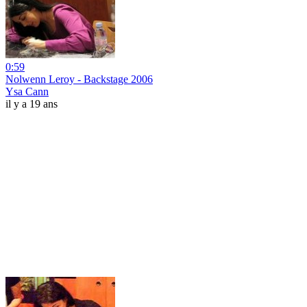
0:59
Nolwenn Leroy - Backstage 2006
Ysa Cann
il y a 19 ans