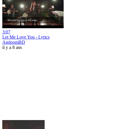
3:07
Let Me Love You - Lyrics
AgdoomBD
il y a 8 ans