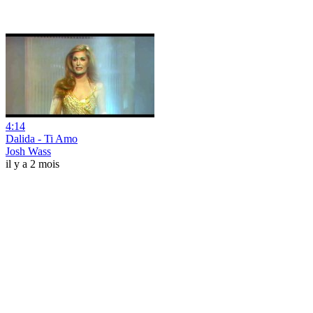
4:14
Dalida - Ti Amo
Josh Wass
il y a 2 mois