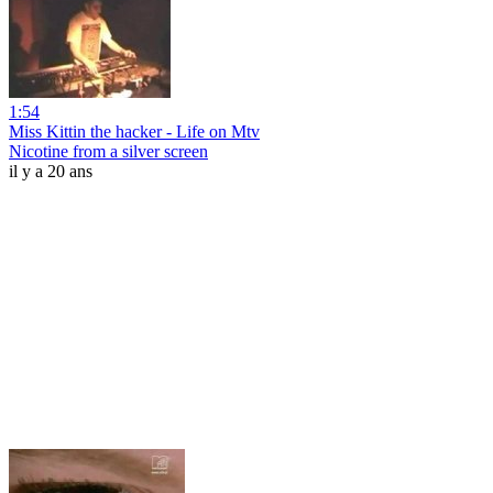
1:54
Miss Kittin the hacker - Life on Mtv
Nicotine from a silver screen
il y a 20 ans