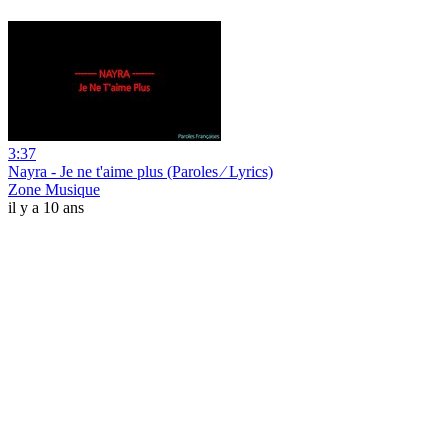
3:37
Nayra - Je ne t'aime plus (Paroles ⁄ Lyrics)
Zone Musique
il y a 10 ans