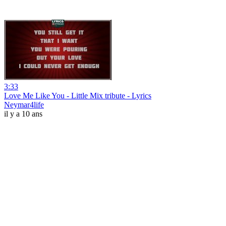
3:33
Love Me Like You - Little Mix tribute - Lyrics
Neymar4life
il y a 10 ans