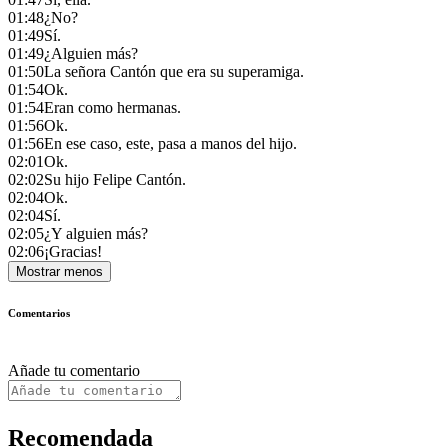
01:48
¿No?
01:49
Sí.
01:49
¿Alguien más?
01:50
La señora Cantón que era su superamiga.
01:54
Ok.
01:54
Eran como hermanas.
01:56
Ok.
01:56
En ese caso, este, pasa a manos del hijo.
02:01
Ok.
02:02
Su hijo Felipe Cantón.
02:04
Ok.
02:04
Sí.
02:05
¿Y alguien más?
02:06
¡Gracias!
Mostrar menos
Comentarios
Añade tu comentario
Recomendada