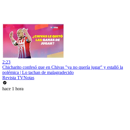
2:23
Chicharito confesó que en Chivas "ya no quería jugar" y estalló la
polémica | Lo tachan de malagradecido
Revista TVNotas
hace 1 hora