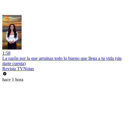
1:58
La razón por la que arruinas todo lo bueno que llega a tu vida (sin
darte cuenta)
Revista TVNotas
hace 1 hora