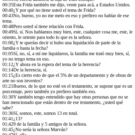
00:35
Esta Frida también me dijo, vente para acá, a Estados Unidos.
00:40
¿Y por qué no tiene usted el tema de Frida?
00:43
No, bueno, yo no me meto en eso y prefiero no hablar de ese
tema.
00:48
Pero usted sí tiene relación con Frida.
00:49
Sí, sí. Nos hablamos muy bien, este, cualquier cosa me, este, le
oriento, le oriente para todo lo que es la señora.
01:00
¿Y te querías decir si hubo una liquidación de parte de la
familia o hasta la fecha?
01:05
Sí, no, sí, a mí me liquidaron, la familia me trató muy bien, sí,
yo no tengo tema en eso.
01:12
¿Y ahora en la espera del tema de la herencia?
01:14
De la herencia, sí.
01:15
¿Es cierto esto de que el 5% de un departamento y de obras de
arte no son inventos?
01:21
Bueno, de lo que no esté en el testamento, se supone que es un
porcentaje, pero también yo prefiero también eso.
01:30
Y también tengo entendido que hay otras personas que no se
han mencionado que están dentro de ese testamento, ¿usted qué
sabe?
01:36
Sí, somos, este, somos 13 en total.
01:41
¿13?
01:42
9 de la familia y 5 amigos de la señora.
01:45
¿No sería la señora Marván?
01:47
Sí, ella.