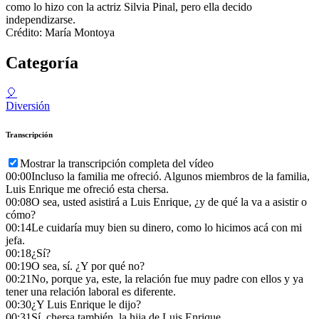
como lo hizo con la actriz Silvia Pinal, pero ella decido
independizarse.
Crédito: María Montoya
Categoría
🎈
Diversión
Transcripción
Mostrar la transcripción completa del vídeo
00:00
Incluso la familia me ofreció. Algunos miembros de la familia,
Luis Enrique me ofreció esta chersa.
00:08
O sea, usted asistirá a Luis Enrique, ¿y de qué la va a asistir o
cómo?
00:14
Le cuidaría muy bien su dinero, como lo hicimos acá con mi
jefa.
00:18
¿Sí?
00:19
O sea, sí. ¿Y por qué no?
00:21
No, porque ya, este, la relación fue muy padre con ellos y ya
tener una relación laboral es diferente.
00:30
¿Y Luis Enrique le dijo?
00:31
Sí, chersa también, la hija de Luis Enrique.