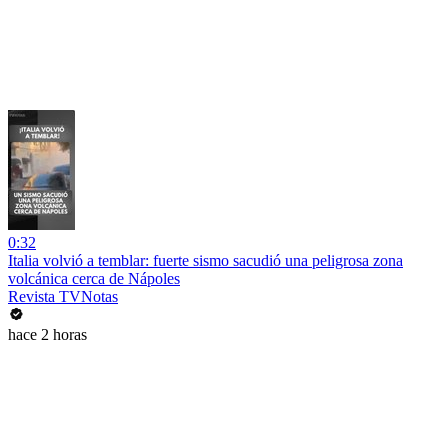
0:32
Italia volvió a temblar: fuerte sismo sacudió una peligrosa zona
volcánica cerca de Nápoles
Revista TVNotas
hace 2 horas